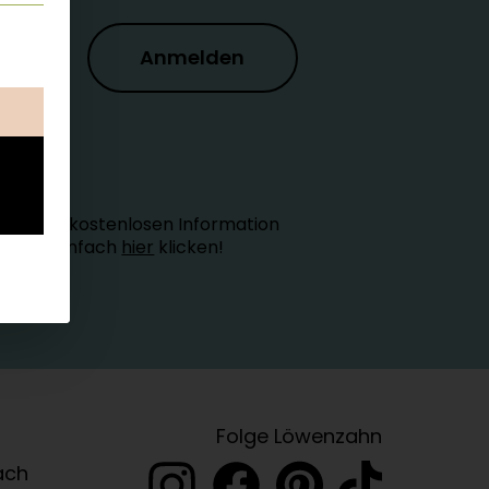
ung erteilt werden kann. Die erste Service-Gruppe ist esse
Anmelden
ung der kostenlosen Information
schutz einfach
hier
klicken!
Folge Löwenzahn
ach