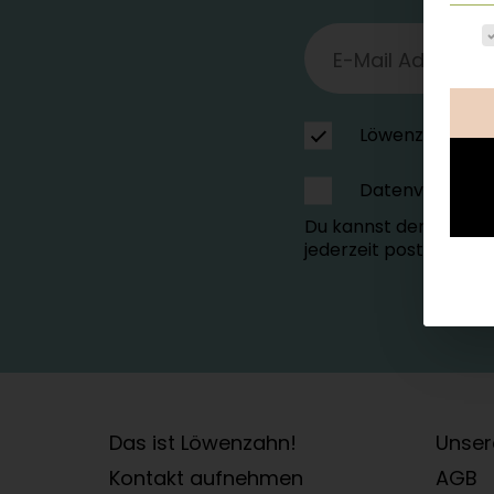
Es fo
Löwenzahn
Datenverarbei
Du kannst der Speich
jederzeit postalisch 
Das ist Löwenzahn!
Unser
Kontakt aufnehmen
AGB