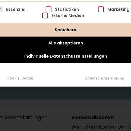
lgt eine Liste der Service-Gruppen, für die eine Einwillig
Essenziell
Statistiken
Marketing
Externe Medien
Speichern
Alle akzeptieren
tung zustimmen*
Individuelle Datenschutzeinstellungen
erung deiner Daten zu Marketingzwecken und der Zusend
oder per Mail widersprechen. Für weitere Infos zum Daten
Cookie-Details
Datenschutzerklärung
e Veranstaltungen
Versandkosten
Wir liefern kostenlos n