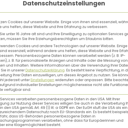
Datenschutzeinstellungen
tzen Cookies auf unserer Website. Einige von ihnen sind essenziell, wäh
 uns helfen, diese Website und Ihre Erfahrung zu verbessern.
ie unter 16 Jahre alt sind und Ihre Einwilligung zu optionalen Services 
n, müssen Sie Ihre Erziehungsberechtigten um Erlaubnis bitten.
rwenden Cookies und andere Technologien auf unserer Website. Einige
sind essenziell, während andere uns helfen, diese Website und Ihre Erfa
tter
bessern.
Personenbezogene Daten können verarbeitet werden (z. B. IP-
en), z. B. für personalisierte Anzeigen und Inhalte oder die Messung von
en und Inhalten.
Weitere Informationen über die Verwendung Ihrer Date
 Sie in unserer
Datenschutzerklärung
.
Es besteht keine Verpflichtung, in d
eitung Ihrer Daten einzuwilligen, um dieses Angebot zu nutzen.
Sie könn
lanzen und supergute Ideen in d
l jederzeit unter
Einstellungen
widerrufen oder anpassen.
Bitte beachte
ufgrund individueller Einstellungen möglicherweise nicht alle Funktione
e verfügbar sind.
d Anleitungen in unserem Löwenzahn-Newsletter.
 Services verarbeiten personenbezogene Daten in den USA. Mit Ihrer
ligung zur Nutzung dieser Services willigen Sie auch in die Verarbeitung I
in den USA gemäß Art. 49 (1) lit. a GDPR ein. Der EuGH stuft die USA als ei
zureichendem Datenschutz nach EU-Standards ein. Es besteht beispiel
efahr, dass US-Behörden personenbezogene Daten in
achungsprogrammen verarbeiten, ohne dass für Europäerinnen und
er eine Klagemöglichkeit besteht.