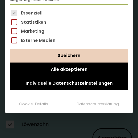
wachsen
Es folgt eine Liste der Service-Gruppen, für die eine
Essenziell
… mit Infos, Tipps und Anleitungen in unserem
Statistiken
Löwenzahn-Newsletter.
Marketing
Externe Medien
Speichern
Alle akzeptieren
Individuelle Datenschutzeinstellungen
Cookie-Details
Datenschutzerklärung
Löwenzahn
Anmelden