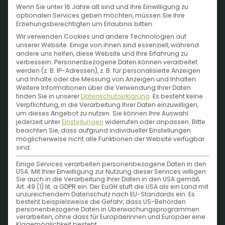
Wenn Sie unter 16 Jahre alt sind und Ihre Einwilligung zu
optionalen Services geben möchten, müssen Sie Ihre
Erziehungsberechtigten um Erlaubnis bitten.
Wir verwenden Cookies und andere Technologien auf
unserer Website. Einige von ihnen sind essenziell, während
andere uns helfen, diese Website und Ihre Erfahrung zu
verbessern.
Personenbezogene Daten können verarbeitet
werden (z. B. IP-Adressen), z. B. für personalisierte Anzeigen
und Inhalte oder die Messung von Anzeigen und Inhalten.
Weitere Informationen über die Verwendung Ihrer Daten
finden Sie in unserer
Datenschutzerklärung
.
Es besteht keine
Verpflichtung, in die Verarbeitung Ihrer Daten einzuwilligen,
um dieses Angebot zu nutzen.
Sie können Ihre Auswahl
jederzeit unter
Einstellungen
widerrufen oder anpassen.
Bitte
beachten Sie, dass aufgrund individueller Einstellungen
möglicherweise nicht alle Funktionen der Website verfügbar
Lass dir Pflanzen
sind.
Einige Services verarbeiten personenbezogene Daten in den
und supergute
USA. Mit Ihrer Einwilligung zur Nutzung dieser Services willigen
Sie auch in die Verarbeitung Ihrer Daten in den USA gemäß
Art. 49 (1) lit. a GDPR ein. Der EuGH stuft die USA als ein Land mit
Ideen in den Kopf
unzureichendem Datenschutz nach EU-Standards ein. Es
besteht beispielsweise die Gefahr, dass US-Behörden
personenbezogene Daten in Überwachungsprogrammen
verarbeiten, ohne dass für Europäerinnen und Europäer eine
Klagemöglichkeit besteht.