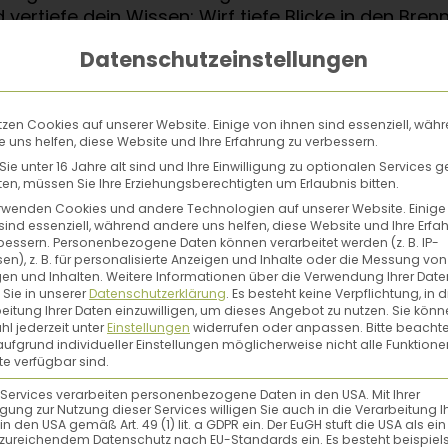
vertiefe dein Wissen: Wirf tiefe Blicke in den Bre
 schöne Farben sind und wie schwer es ist, das er
Datenschutzeinstellungen
ist ein Buch, das ganz viel Hintergrundwissen liefert
roduktionsalltag, für Entscheidungen und für ein
 informiert neue Lieblingsstücke aus Keramik kauf
tzen Cookies auf unserer Website. Einige von ihnen sind essenziell, wäh
t du fundiertes und authentisches Know-how.
 uns helfen, diese Website und Ihre Erfahrung zu verbessern.
ie unter 16 Jahre alt sind und Ihre Einwilligung zu optionalen Services 
na Butschek öffnet den Blick für Keramik neu. Sie 
n, müssen Sie Ihre Erziehungsberechtigten um Erlaubnis bitten.
eder Tasse Geschichte, Wissen und Verantwortung
rwenden Cookies und andere Technologien auf unserer Website. Einige
sind essenziell, während andere uns helfen, diese Website und Ihre Erfa
revolutioniert.
bessern.
Personenbezogene Daten können verarbeitet werden (z. B. IP-
en), z. B. für personalisierte Anzeigen und Inhalte oder die Messung von
en und Inhalten.
Weitere Informationen über die Verwendung Ihrer Date
üchentisch-Projekt. Dieses Buch plädiert für fundi
 Sie in unserer
Datenschutzerklärung
.
Es besteht keine Verpflichtung, in d
iken und chemische Prozesse – und zeigt, wie und 
eitung Ihrer Daten einzuwilligen, um dieses Angebot zu nutzen.
Sie könn
l jederzeit unter
Einstellungen
widerrufen oder anpassen.
Bitte beachte
len statt kurzlebiger Deko.
ufgrund individueller Einstellungen möglicherweise nicht alle Funktione
e verfügbar sind.
begleitet uns oft ein Leben lang. Lena Butschek ve
 Services verarbeiten personenbezogene Daten in den USA. Mit Ihrer
 Glasuren und Verantwortung – und zeigt, worauf 
ligung zur Nutzung dieser Services willigen Sie auch in die Verarbeitung I
in den USA gemäß Art. 49 (1) lit. a GDPR ein. Der EuGH stuft die USA als ei
estand.
zureichendem Datenschutz nach EU-Standards ein. Es besteht beispiel