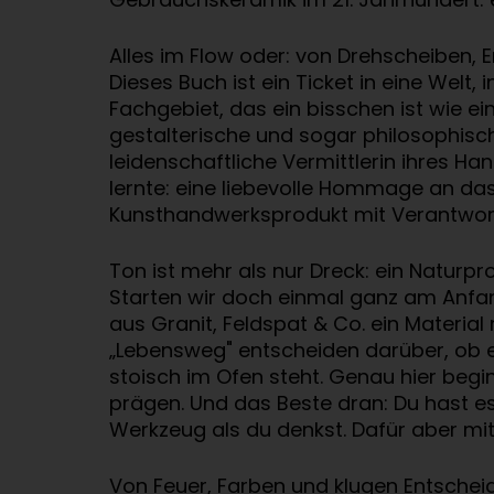
Alles im Flow oder: von Drehscheiben
Dieses Buch ist ein Ticket in eine Welt
Fachgebiet, das ein bisschen ist wie ei
gestalterische und sogar philosophisch
leidenschaftliche Vermittlerin ihres Ha
lernte: eine liebevolle Hommage an das
Kunsthandwerksprodukt mit Verantwor
Ton ist mehr als nur Dreck: ein Naturp
Starten wir doch einmal ganz am Anfang
aus Granit, Feldspat & Co. ein Material
„Lebensweg" entscheiden darüber, ob er
stoisch im Ofen steht. Genau hier begi
prägen. Und das Beste dran: Du hast es
Werkzeug als du denkst. Dafür aber mit
Von Feuer, Farben und klugen Entschei