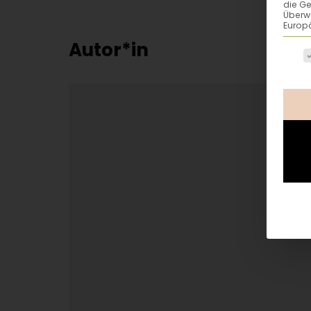
die G
Überw
Europä
Autor*in
Es fo