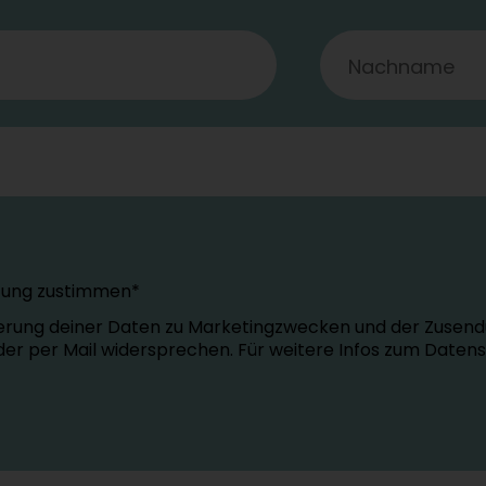
tung zustimmen*
erung deiner Daten zu Marketingzwecken und der Zusend
oder per Mail widersprechen. Für weitere Infos zum Daten