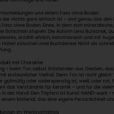
, Entscheidungen und einem Fass ohne Boden
, in der nichts ganz einfach ist – und genau das den
n Fass ohne Boden. Eines, in dem sich mineralische
e Schichten stapeln. Die Autorin Lena Butschek, a
ndwerks, erzählt ehrlich, kenntnisreich und mit Au
 Häferl zwischen zwei Buchdeckel. Nicht als schnel
tung.
rodukt mit Charakter
 – beim Ton selbst. Entstanden aus Gestein, das üb
 mit erstaunlicher Vielfalt. Denn Ton ist nicht gle
 gutmütig oder widerspenstig ist, weiß oder rot,
nnt das Verständnis für Keramik – und für die viel
 in der Hand! Den Töpfern ist Kunst-HAND-werk – 
 einem Material, das eine eigene Persönlichkeit un
dungen im Werkstattalltag