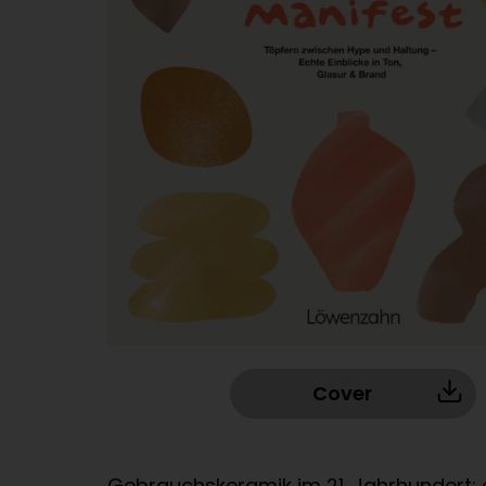
Cover
Gebrauchskeramik im 21. Jahrhundert: