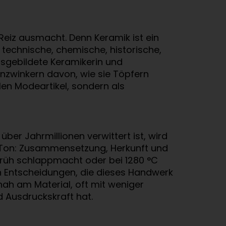
 Reiz ausmacht. Denn Keramik ist ein
, technische, chemische, historische,
usgebildete Keramikerin und
genzwinkern davon, wie sie Töpfern
len Modeartikel, sondern als
er Jahrmillionen verwittert ist, wird
ich Ton: Zusammensetzung, Herkunft und
 früh schlappmacht oder bei 1280 °C
en Entscheidungen, die dieses Handwerk
nah am Material, oft mit weniger
d Ausdruckskraft hat.