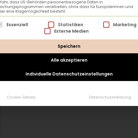
efahr, dass US-Behörden personenbezogene Daten in
achungsprogrammen verarbeiten, ohne dass für Europäerinnen und
er eine Klagemöglichkeit besteht.
lgt eine Liste der Service-Gruppen, für die eine Einwillig
Essenziell
Statistiken
Marketing
Externe Medien
Lena Butschek
Speichern
Alle akzeptieren
Individuelle Datenschutzeinstellungen
Cookie-Details
Datenschutzerklärung