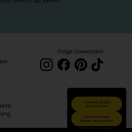
schutz einfach
hier
klicken!
Folge Löwenzahn
ach
Trusted Shops
arte,
entsperren
ung.
Trusted Shops
immer entsperren
Mehr Informationen