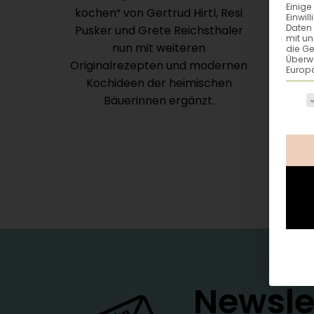
Einige
kochen“ von Gertrud Hirtl, Resi
Einwil
Daten 
Pusker und Grete Reichsthaler
mit un
nun mit weiteren
die G
Überw
Originalrezepten und modernen
Europä
Kochideen der heimischen
Es fo
Bäuerinnen ergänzt.
Newsle