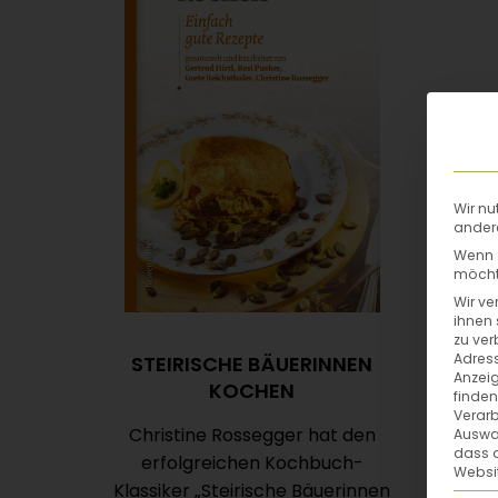
Wir nu
andere
Wenn S
möchte
Wir ve
ihnen 
zu ver
Adress
STEIRISCHE BÄUERINNEN
Anzeig
KOCHEN
finden
Verarb
Christine Rossegger hat den
Auswah
dass a
erfolgreichen Kochbuch-
Websit
Klassiker „Steirische Bäuerinnen