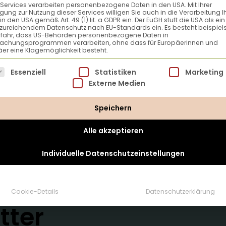
 Services verarbeiten personenbezogene Daten in den USA. Mit Ihrer
ligung zur Nutzung dieser Services willigen Sie auch in die Verarbeitung I
in den USA gemäß Art. 49 (1) lit. a GDPR ein. Der EuGH stuft die USA als ei
zureichendem Datenschutz nach EU-Standards ein. Es besteht beispiel
efahr, dass US-Behörden personenbezogene Daten in
achungsprogrammen verarbeiten, ohne dass für Europäerinnen und
er eine Klagemöglichkeit besteht.
lgt eine Liste der Service-Gruppen, für die eine Einwillig
Essenziell
Statistiken
Marketing
Externe Medien
Speichern
Alle akzeptieren
Individuelle Datenschutzeinstellungen
Cookie-Details
Datenschutzerklärung
tter