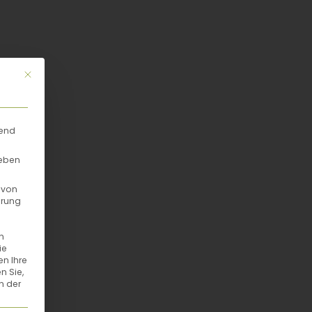
Mit diesem Button wird der Dialog geschlossen. Seine Funktionalität
rend
geben
 von
hrung
n
ie
en Ihre
n Sie,
n der