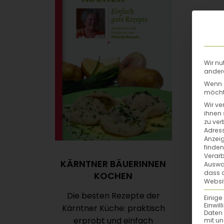
Wir nu
andere
Wenn S
möchte
Wir ve
ihnen 
zu ver
Adress
Anzeig
finden
Verarb
KÄRNTNER BÄUERINNEN
Auswah
dass a
KOCHEN
Websit
Die besten Rezepte der
Einige
Einwil
Kärntner Küche: praktisch
Daten 
erprobt und einfach
mit un