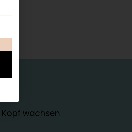
ung erteilt werden kann. Die erste Service-Gruppe ist esse
en Kopf wachsen