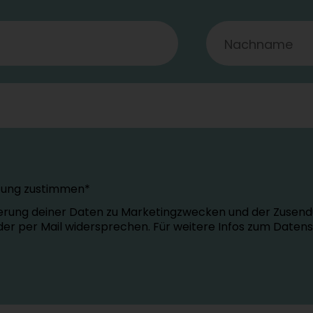
tung zustimmen*
erung deiner Daten zu Marketingzwecken und der Zusend
oder per Mail widersprechen. Für weitere Infos zum Daten