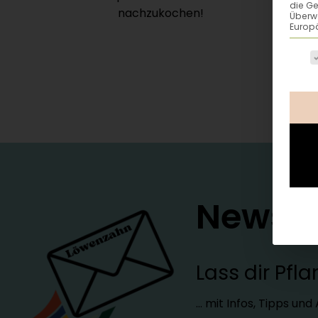
die G
nachzukochen!
Überw
Europä
Es fo
Newsle
Lass dir Pf
… mit Infos, Tipps un