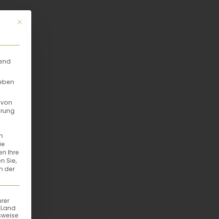
Mit diesem Button wird der Dialog geschlossen. Seine Funktionalität
rend
geben
 von
hrung
n
ie
en Ihre
n Sie,
n der
hrer
n Land
sweise