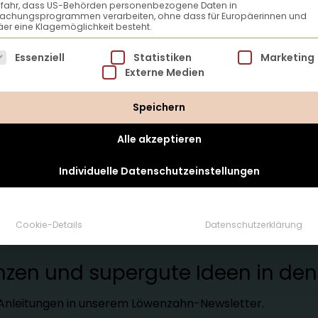
efahr, dass US-Behörden personenbezogene Daten in
achungsprogrammen verarbeiten, ohne dass für Europäerinnen und
er eine Klagemöglichkeit besteht.
lgt eine Liste der Service-Gruppen, für die eine Einwillig
Essenziell
Statistiken
Marketing
Externe Medien
Speichern
Alle akzeptieren
Individuelle Datenschutzeinstellungen
tter
Cookie-Details
Datenschutzerklärung
lanzen und supergute Ideen in d
d Anleitungen in unserem Löwenzahn-Newsletter.