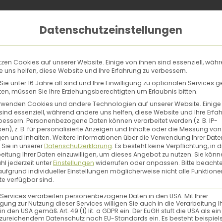
Datenschutzeinstellungen
tzen Cookies auf unserer Website. Einige von ihnen sind essenziell, wäh
 uns helfen, diese Website und Ihre Erfahrung zu verbessern.
ie unter 16 Jahre alt sind und Ihre Einwilligung zu optionalen Services 
n, müssen Sie Ihre Erziehungsberechtigten um Erlaubnis bitten.
rwenden Cookies und andere Technologien auf unserer Website. Einige
sind essenziell, während andere uns helfen, diese Website und Ihre Erfa
bessern.
Personenbezogene Daten können verarbeitet werden (z. B. IP-
en), z. B. für personalisierte Anzeigen und Inhalte oder die Messung von
en und Inhalten.
Weitere Informationen über die Verwendung Ihrer Date
 Sie in unserer
Datenschutzerklärung
.
Es besteht keine Verpflichtung, in d
eitung Ihrer Daten einzuwilligen, um dieses Angebot zu nutzen.
Sie könn
l jederzeit unter
Einstellungen
widerrufen oder anpassen.
Bitte beachte
ufgrund individueller Einstellungen möglicherweise nicht alle Funktione
e verfügbar sind.
 Services verarbeiten personenbezogene Daten in den USA. Mit Ihrer
ligung zur Nutzung dieser Services willigen Sie auch in die Verarbeitung I
in den USA gemäß Art. 49 (1) lit. a GDPR ein. Der EuGH stuft die USA als ei
zureichendem Datenschutz nach EU-Standards ein. Es besteht beispiel