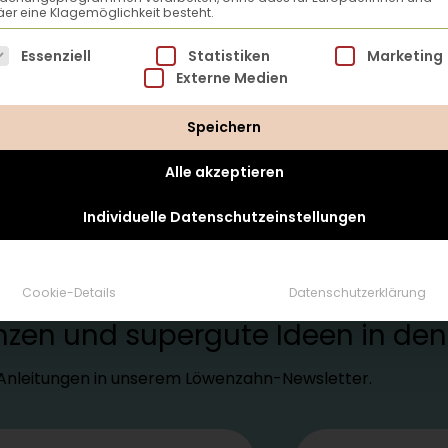
er eine Klagemöglichkeit besteht.
lgt eine Liste der Service-Gruppen, für die eine Einwillig
Essenziell
Statistiken
Marketing
Externe Medien
Speichern
Alle akzeptieren
Individuelle Datenschutzeinstellungen
tter
Cookie-Details
Datenschutzerklärung
lanzen und supergute Ideen in d
d Anleitungen in unserem Löwenzahn-Newsletter.