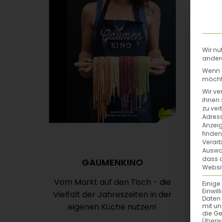
Wir nu
andere
Wenn S
möchte
Wir ve
ihnen 
zu ver
Adress
Anzeig
finden
Verarb
Auswah
dass a
GAUMENKINO
Websit
Vom Markt auf den Tisch - die
Einige
Einwil
Vielfalt der Jahreszeiten in der
Daten 
eigenen Küche nutzen!
mit un
die G
Überw