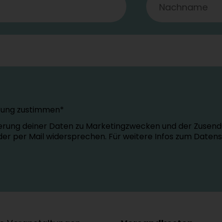
tung zustimmen*
erung deiner Daten zu Marketingzwecken und der Zusend
oder per Mail widersprechen. Für weitere Infos zum Daten