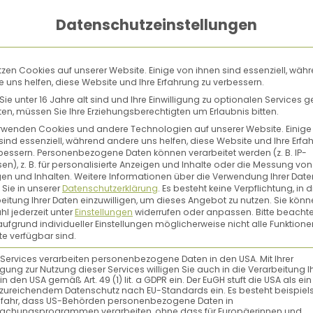
Datenschutzeinstellungen
tzen Cookies auf unserer Website. Einige von ihnen sind essenziell, wäh
 uns helfen, diese Website und Ihre Erfahrung zu verbessern.
ie unter 16 Jahre alt sind und Ihre Einwilligung zu optionalen Services 
n, müssen Sie Ihre Erziehungsberechtigten um Erlaubnis bitten.
rwenden Cookies und andere Technologien auf unserer Website. Einige
sind essenziell, während andere uns helfen, diese Website und Ihre Erfa
bessern.
Personenbezogene Daten können verarbeitet werden (z. B. IP-
en), z. B. für personalisierte Anzeigen und Inhalte oder die Messung von
en und Inhalten.
Weitere Informationen über die Verwendung Ihrer Date
 Sie in unserer
Datenschutzerklärung
.
Es besteht keine Verpflichtung, in d
eitung Ihrer Daten einzuwilligen, um dieses Angebot zu nutzen.
Sie könn
l jederzeit unter
Einstellungen
widerrufen oder anpassen.
Bitte beachte
ufgrund individueller Einstellungen möglicherweise nicht alle Funktione
e verfügbar sind.
 Services verarbeiten personenbezogene Daten in den USA. Mit Ihrer
ligung zur Nutzung dieser Services willigen Sie auch in die Verarbeitung I
in den USA gemäß Art. 49 (1) lit. a GDPR ein. Der EuGH stuft die USA als ei
zureichendem Datenschutz nach EU-Standards ein. Es besteht beispiel
efahr, dass US-Behörden personenbezogene Daten in
achungsprogrammen verarbeiten, ohne dass für Europäerinnen und