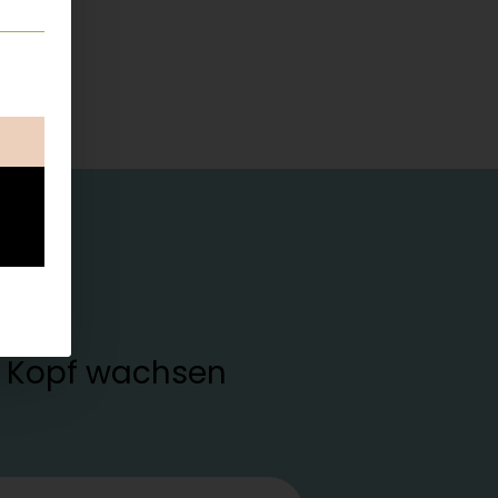
ung erteilt werden kann. Die erste Service-Gruppe ist esse
en Kopf wachsen