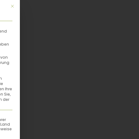
Mit diesem Button wird der Dialog geschlossen. Seine Funktionalität
rend
geben
 von
hrung
n
ie
en Ihre
n Sie,
n der
hrer
n Land
sweise