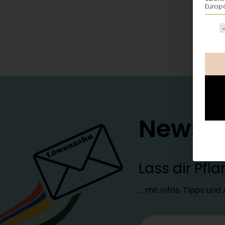
Europä
Es fo
Newsle
Lass dir Pf
… mit Infos, Tipps un