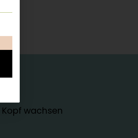
ung erteilt werden kann. Die erste Service-Gruppe ist esse
en Kopf wachsen