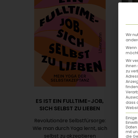
Wir nu
andere
Wenn S
möchte
Wir ve
ihnen 
zu ver
Adress
Anzeig
finden
Verarb
Auswah
ES IST EIN FULLTIME-JOB,
dass a
SICH SELBST ZU LIEBEN
Websit
Empo
Einige
Revolutionäre Selbstfürsorge:
Einwil
Daten 
Wie man durch Yoga lernt, sich
mit un
selbst zu akzeptieren
die G