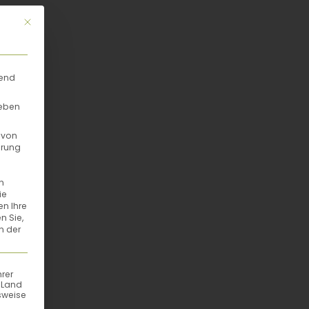
Mit diesem Button wird der Dialog geschlossen. Seine Funktionalität
rend
geben
 von
hrung
n
ie
en Ihre
n Sie,
n der
hrer
n Land
sweise