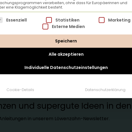
achungsprogrammen verarbeiten, ohne dass für Europäerinnen und
er eine Klagemöglichkeit besteht.
lgt eine Liste der Service-Gruppen, für die eine Einwillig
Essenziell
Statistiken
Marketing
Externe Medien
Speichern
Alle akzeptieren
Individuelle Datenschutzeinstellungen
tter
Cookie-Details
Datenschutzerklärung
lanzen und supergute Ideen in d
d Anleitungen in unserem Löwenzahn-Newsletter.