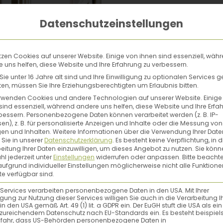
Datenschutzeinstellungen
tzen Cookies auf unserer Website. Einige von ihnen sind essenziell, wäh
 uns helfen, diese Website und Ihre Erfahrung zu verbessern.
ie unter 16 Jahre alt sind und Ihre Einwilligung zu optionalen Services 
n, müssen Sie Ihre Erziehungsberechtigten um Erlaubnis bitten.
rwenden Cookies und andere Technologien auf unserer Website. Einige
sind essenziell, während andere uns helfen, diese Website und Ihre Erfa
bessern.
Personenbezogene Daten können verarbeitet werden (z. B. IP-
en), z. B. für personalisierte Anzeigen und Inhalte oder die Messung von
en und Inhalten.
Weitere Informationen über die Verwendung Ihrer Date
 Sie in unserer
Datenschutzerklärung
.
Es besteht keine Verpflichtung, in d
eitung Ihrer Daten einzuwilligen, um dieses Angebot zu nutzen.
Sie könn
l jederzeit unter
Einstellungen
widerrufen oder anpassen.
Bitte beachte
EVERY BODY YOGA
ufgrund individueller Einstellungen möglicherweise nicht alle Funktione
e verfügbar sind.
werment auf der Matte
 Services verarbeiten personenbezogene Daten in den USA. Mit Ihrer
ligung zur Nutzung dieser Services willigen Sie auch in die Verarbeitung I
in den USA gemäß Art. 49 (1) lit. a GDPR ein. Der EuGH stuft die USA als ei
zureichendem Datenschutz nach EU-Standards ein. Es besteht beispiel
efahr, dass US-Behörden personenbezogene Daten in