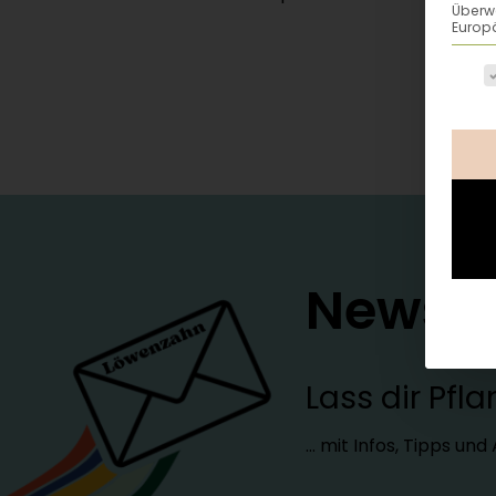
Überw
Europä
Es fo
Newsle
Lass dir Pf
… mit Infos, Tipps un