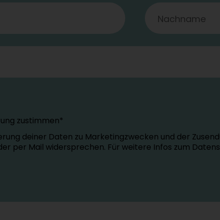
tung zustimmen*
erung deiner Daten zu Marketingzwecken und der Zusend
oder per Mail widersprechen. Für weitere Infos zum Daten