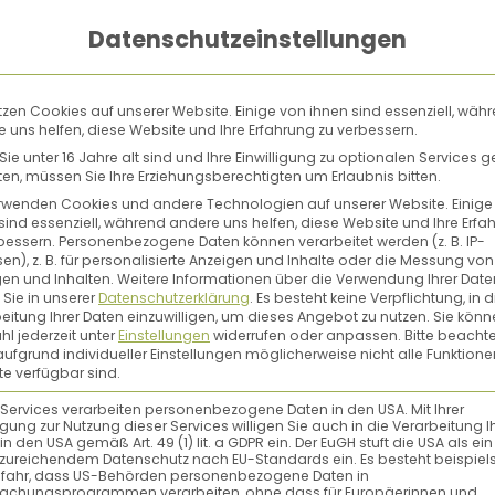
Datenschutzeinstellungen
tzen Cookies auf unserer Website. Einige von ihnen sind essenziell, wäh
 uns helfen, diese Website und Ihre Erfahrung zu verbessern.
ie unter 16 Jahre alt sind und Ihre Einwilligung zu optionalen Services 
n, müssen Sie Ihre Erziehungsberechtigten um Erlaubnis bitten.
rwenden Cookies und andere Technologien auf unserer Website. Einige
sind essenziell, während andere uns helfen, diese Website und Ihre Erfa
bessern.
Personenbezogene Daten können verarbeitet werden (z. B. IP-
en), z. B. für personalisierte Anzeigen und Inhalte oder die Messung von
en und Inhalten.
Weitere Informationen über die Verwendung Ihrer Date
 Sie in unserer
Datenschutzerklärung
.
Es besteht keine Verpflichtung, in d
eitung Ihrer Daten einzuwilligen, um dieses Angebot zu nutzen.
Sie könn
l jederzeit unter
Einstellungen
widerrufen oder anpassen.
Bitte beachte
ufgrund individueller Einstellungen möglicherweise nicht alle Funktione
e verfügbar sind.
 Services verarbeiten personenbezogene Daten in den USA. Mit Ihrer
ligung zur Nutzung dieser Services willigen Sie auch in die Verarbeitung I
in den USA gemäß Art. 49 (1) lit. a GDPR ein. Der EuGH stuft die USA als ei
zureichendem Datenschutz nach EU-Standards ein. Es besteht beispiel
efahr, dass US-Behörden personenbezogene Daten in
achungsprogrammen verarbeiten, ohne dass für Europäerinnen und