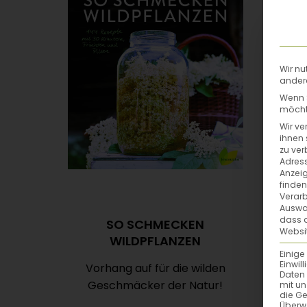
Wir nu
andere
Wenn S
möchte
Wir ve
ihnen 
zu ver
Adress
Anzeig
finden
Verarb
Auswah
dass a
SO SCHMECKEN
Websit
WILDPFLANZEN
Einige
Einwil
Vorhang auf für die wilden
Daten 
Geschmäcker der Natur!
mit un
die G
Überw