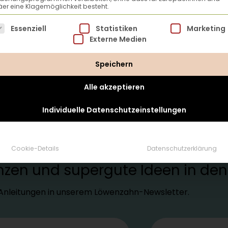
er eine Klagemöglichkeit besteht.
lgt eine Liste der Service-Gruppen, für die eine Einwillig
Essenziell
Statistiken
Marketing
Externe Medien
Speichern
Alle akzeptieren
Individuelle Datenschutzeinstellungen
tter
Cookie-Details
Datenschutzerklärung
lanzen und supergute Ideen in d
d Anleitungen in unserem Löwenzahn-Newsletter.