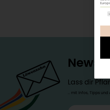
Europä
Es fo
Newsle
Lass dir Pf
… mit Infos, Tipps un