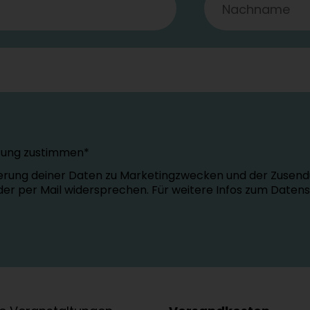
tung zustimmen*
erung deiner Daten zu Marketingzwecken und der Zusend
oder per Mail widersprechen. Für weitere Infos zum Daten