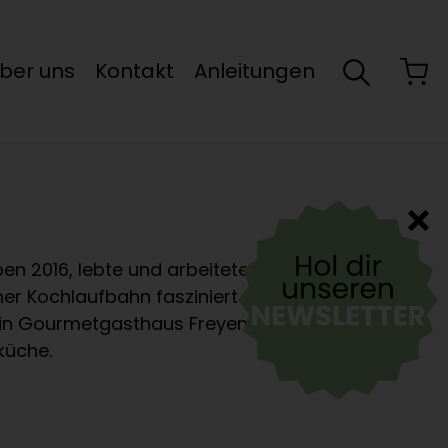
ber uns
Kontakt
Anleitungen
n 2016, lebte und arbeitete in Wien.
ner Kochlaufbahn fasziniert von der
ein Gourmetgasthaus Freyenstein war
küche.