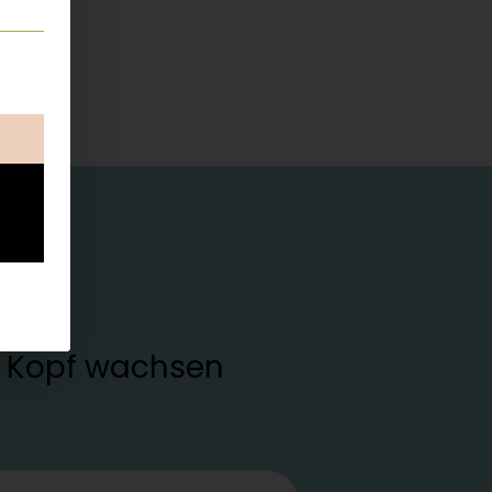
ung erteilt werden kann. Die erste Service-Gruppe ist esse
en Kopf wachsen