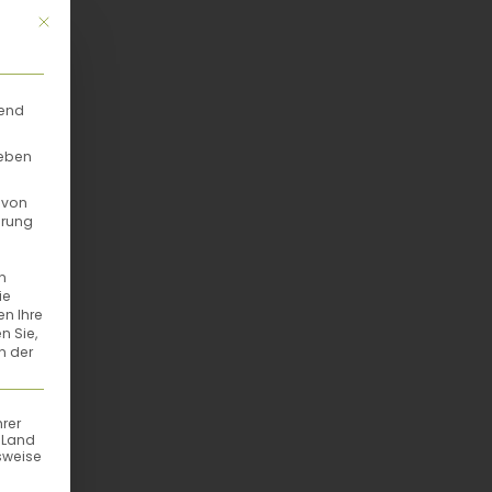
Mit diesem Button wird der Dialog geschlossen. Seine Funktionalität
rend
geben
 von
hrung
n
ie
en Ihre
n Sie,
n der
hrer
n Land
sweise