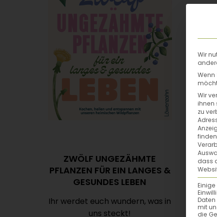
Wir nu
andere
Wenn S
möchte
Wir ve
ihnen 
zu ver
Adress
Anzeig
finden
Verarb
Auswah
ZWÖLF UNGEZÄHMTE
dass a
PFLANZEN FÜR EIN LANGES &
Websit
GESUNDES LEBEN
Einige
Einwil
Ihr werdet euch wundern, was in
Daten 
mit un
uns steckt!
die G