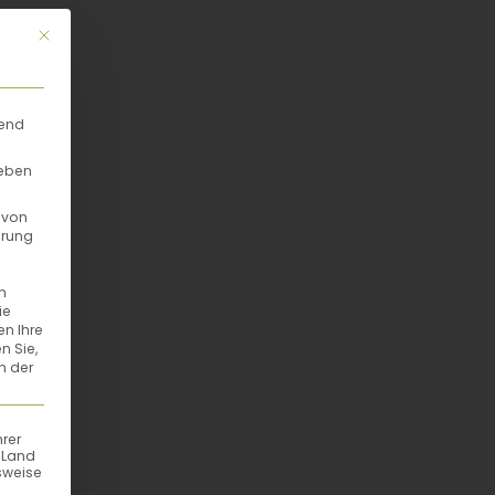
Mit diesem Button wird der Dialog geschlossen. Seine Funktionalität
rend
geben
 von
hrung
n
ie
en Ihre
n Sie,
n der
hrer
n Land
sweise