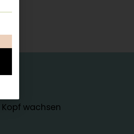
ung erteilt werden kann. Die erste Service-Gruppe ist esse
en Kopf wachsen