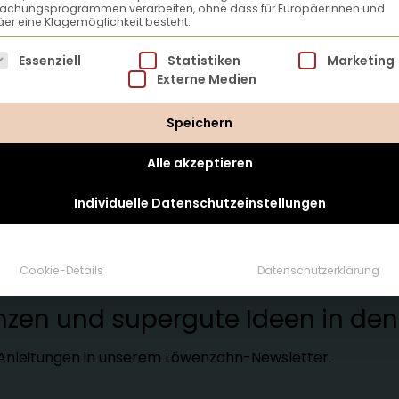
achungsprogrammen verarbeiten, ohne dass für Europäerinnen und
er eine Klagemöglichkeit besteht.
lgt eine Liste der Service-Gruppen, für die eine Einwillig
Essenziell
Statistiken
Marketing
Externe Medien
Speichern
Alle akzeptieren
Individuelle Datenschutzeinstellungen
tter
Cookie-Details
Datenschutzerklärung
lanzen und supergute Ideen in d
d Anleitungen in unserem Löwenzahn-Newsletter.