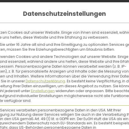
Datenschutzeinstellungen
tzen Cookies auf unserer Website. Einige von ihnen sind essenziell, wäh
 uns helfen, diese Website und Ihre Erfahrung zu verbessern.
ie unter 16 Jahre alt sind und Ihre Einwilligung zu optionalen Services 
n, müssen Sie Ihre Erziehungsberechtigten um Erlaubnis bitten.
rwenden Cookies und andere Technologien auf unserer Website. Einige
sind essenziell, während andere uns helfen, diese Website und Ihre Erfa
bessern.
Personenbezogene Daten können verarbeitet werden (z. B. IP-
en), z. B. für personalisierte Anzeigen und Inhalte oder die Messung von
en und Inhalten.
Weitere Informationen über die Verwendung Ihrer Date
 Sie in unserer
Datenschutzerklärung
.
Es besteht keine Verpflichtung, in d
eitung Ihrer Daten einzuwilligen, um dieses Angebot zu nutzen.
Sie könn
l jederzeit unter
Einstellungen
widerrufen oder anpassen.
Bitte beachte
ufgrund individueller Einstellungen möglicherweise nicht alle Funktione
e verfügbar sind.
 Services verarbeiten personenbezogene Daten in den USA. Mit Ihrer
ligung zur Nutzung dieser Services willigen Sie auch in die Verarbeitung I
in den USA gemäß Art. 49 (1) lit. a GDPR ein. Der EuGH stuft die USA als ei
zureichendem Datenschutz nach EU-Standards ein. Es besteht beispiel
efahr, dass US-Behörden personenbezogene Daten in