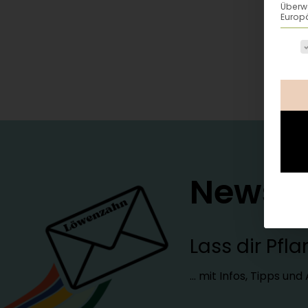
Überw
Europä
Es fo
Newsle
Lass dir Pf
… mit Infos, Tipps un