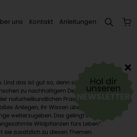
ber uns
Kontakt
Anleitungen
. Und das ist gut so, denn sie ist
Menschen zu nachhaltigem Denken und
 der naturheilkundlichen Praxis und als
roßes Anliegen, ihr Wissen über
e weiterzugeben. Das gelingt ihr
 ungezähmte Wildpflanzen fürs Leben“.
sie zusätzlich zu diesen Themen.