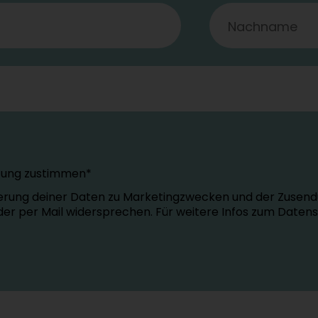
tung zustimmen*
erung deiner Daten zu Marketingzwecken und der Zusend
oder per Mail widersprechen. Für weitere Infos zum Daten