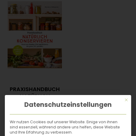
PRAXISHANDBUCH
NATÜRLICH
Mit di
KONSERVIEREN
Datenschutzeinstellungen
Gesund und genussvoll
selbstversorgt:
Wir nutzen Cookies auf unserer Website. Einige von ihnen
Füll deine
sind essenziell, während andere uns helfen, diese Website
Vorratskammer mit
und Ihre Erfahrung zu verbessern.