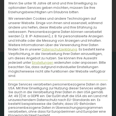
Schätzen aus der
Wenn Sie unter 16 Jahre alt sind und Ihre Einwilligung zu
Natur
optionalen Services geben möchten, müssen Sie Ihre
Erziehungsberechtigten um Erlaubnis bitten.
Wir verwenden Cookies und andere Technologien auf
unserer Website. Einige von ihnen sind essenziell, während
andere uns helfen, diese Website und Ihre Erfahrung zu
verbessern.
Personenbezogene Daten können verarbeitet
werden (z. B. IP-Adressen), z. B. für personalisierte Anzeigen
und Inhalte oder die Messung von Anzeigen und Inhalten.
Weitere Informationen über die Verwendung Ihrer Daten
finden Sie in unserer
Datenschutzerklärung
.
Es besteht keine
Verpflichtung, in die Verarbeitung Ihrer Daten einzuwilligen,
um dieses Angebot zu nutzen.
Sie können Ihre Auswahl
Newsletter
jederzeit unter
Einstellungen
widerrufen oder anpassen.
Bitte
beachten Sie, dass aufgrund individueller Einstellungen
möglicherweise nicht alle Funktionen der Website verfügbar
sind.
Einige Services verarbeiten personenbezogene Daten in den
USA. Mit Ihrer Einwilligung zur Nutzung dieser Services willigen
Sie auch in die Verarbeitung Ihrer Daten in den USA gemäß
Art. 49 (1) lit. a GDPR ein. Der EuGH stuft die USA als ein Land mit
unzureichendem Datenschutz nach EU-Standards ein. Es
besteht beispielsweise die Gefahr, dass US-Behörden
personenbezogene Daten in Überwachungsprogrammen
verarbeiten, ohne dass für Europäerinnen und Europäer eine
Klagemöglichkeit besteht.