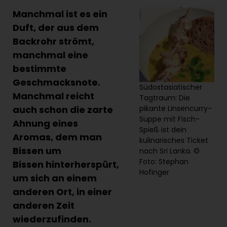
Manchmal ist es ein
Duft, der aus dem
Backrohr strömt,
manchmal eine
bestimmte
Geschmacksnote.
Südostasiatischer
Manchmal reicht
Tagtraum: Die
auch schon die zarte
pikante Linsencurry-
Suppe mit Fisch-
Ahnung eines
Spieß ist dein
Aromas, dem man
kulinarisches Ticket
Bissen um
nach Sri Lanka. ©
Foto: Stephan
Bissen hinterherspürt,
Hofinger
um sich an einem
anderen Ort, in einer
anderen Zeit
wiederzufinden.