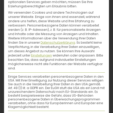
optionalen Services geben möchten, müssen Sie Ihre
Andererseits habe
Erziehungsberechtigten um Erlaubnis bitten.
ich als Apothekerin
Wir verwenden Cookies und andere Technologien auf
unserer Website. Einige von ihnen sind essenziell, während
und
andere uns helfen, diese Website und Ihre Erfahrung zu
verbessern.
Personenbezogene Daten können verarbeitet
Kräuterliebhaberin
werden (z. B. IP-Adressen), z. B. für personalisierte Anzeigen
immer schon
und Inhalte oder die Messung von Anzeigen und Inhalten.
Weitere Informationen über die Verwendung Ihrer Daten
gespürt, dass es
finden Sie in unserer
Datenschutzerklärung
.
Es besteht keine
nicht allein die
Verpflichtung, in die Verarbeitung Ihrer Daten einzuwilligen,
um dieses Angebot zu nutzen.
Sie können Ihre Auswahl
messbaren
jederzeit unter
Einstellungen
widerrufen oder anpassen.
Bitte
beachten Sie, dass aufgrund individueller Einstellungen
Inhaltsstoffe
möglicherweise nicht alle Funktionen der Website verfügbar
ausmachen, ob
sind.
etwas gesund ist.
Einige Services verarbeiten personenbezogene Daten in den
Sinnliches,
USA. Mit Ihrer Einwilligung zur Nutzung dieser Services willigen
Sie auch in die Verarbeitung Ihrer Daten in den USA gemäß
Seelisches und
Art. 49 (1) lit. a GDPR ein. Der EuGH stuft die USA als ein Land mit
unzureichendem Datenschutz nach EU-Standards ein. Es
Energetisches
besteht beispielsweise die Gefahr, dass US-Behörden
personenbezogene Daten in Überwachungsprogrammen
kommen hinzu –
verarbeiten, ohne dass für Europäerinnen und Europäer eine
Klagemöglichkeit besteht.
was, nicht nur beim