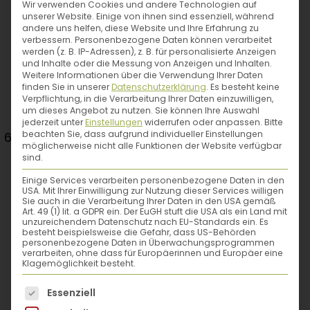
Wir verwenden Cookies und andere Technologien auf
unserer Website. Einige von ihnen sind essenziell, während
andere uns helfen, diese Website und Ihre Erfahrung zu
verbessern.
Personenbezogene Daten können verarbeitet
werden (z. B. IP-Adressen), z. B. für personalisierte Anzeigen
und Inhalte oder die Messung von Anzeigen und Inhalten.
Weitere Informationen über die Verwendung Ihrer Daten
finden Sie in unserer
Datenschutzerklärung
.
Es besteht keine
Verpflichtung, in die Verarbeitung Ihrer Daten einzuwilligen,
um dieses Angebot zu nutzen.
Sie können Ihre Auswahl
jederzeit unter
Einstellungen
widerrufen oder anpassen.
Bitte
Spätsommer
beachten Sie, dass aufgrund individueller Einstellungen
möglicherweise nicht alle Funktionen der Website verfügbar
sind.
Zeigerpflanze:
Fruchtreife der Eberesche,
Einige Services verarbeiten personenbezogene Daten in den
USA. Mit Ihrer Einwilligung zur Nutzung dieser Services willigen
Frühapfel, Frühzwetschke und Vogelbeere.
Sie auch in die Verarbeitung Ihrer Daten in den USA gemäß
Art. 49 (1) lit. a GDPR ein. Der EuGH stuft die USA als ein Land mit
unzureichendem Datenschutz nach EU-Standards ein. Es
besteht beispielsweise die Gefahr, dass US-Behörden
Das ist jetzt zu tun:
Nun beginnt die
personenbezogene Daten in Überwachungsprogrammen
verarbeiten, ohne dass für Europäerinnen und Europäer eine
Erntezeit für viele Gemüse- und Obstsorten.
Klagemöglichkeit besteht.
Wer Wintergemüse anbauen möchte, sollte
Es folgt eine Liste der Service-Gruppen, für die eine
jetzt Winterrettich und Feldsalat aussäen.
Essenziell