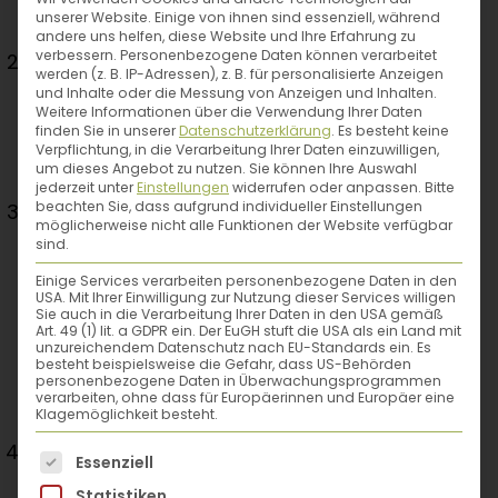
oder raffeln, eventuell kurz blanchieren und
unserer Website. Einige von ihnen sind essenziell, während
auskühlen lassen.
andere uns helfen, diese Website und Ihre Erfahrung zu
verbessern.
Personenbezogene Daten können verarbeitet
Den Teig gleichmäßig in eine Torten- oder
werden (z. B. IP-Adressen), z. B. für personalisierte Anzeigen
Quicheform hineindrücken, dabei seitlich
und Inhalte oder die Messung von Anzeigen und Inhalten.
Weitere Informationen über die Verwendung Ihrer Daten
einen kleinen Rand hochziehen. Das
finden Sie in unserer
Datenschutzerklärung
.
Es besteht keine
zerkleinerte Gemüse auf dem Teigboden
Verpflichtung, in die Verarbeitung Ihrer Daten einzuwilligen,
um dieses Angebot zu nutzen.
Sie können Ihre Auswahl
verteilen.
jederzeit unter
Einstellungen
widerrufen oder anpassen.
Bitte
beachten Sie, dass aufgrund individueller Einstellungen
Für den Guss Räuchertofu, aufschlagbare
möglicherweise nicht alle Funktionen der Website verfügbar
Sojasahne und das Joghurt mit dem
sind.
Pürierstab zerkleinern. Steinsalz, Kurkuma,
Einige Services verarbeiten personenbezogene Daten in den
Chili und Olivenöl sowie Pfeilwurzelstärke
USA. Mit Ihrer Einwilligung zur Nutzung dieser Services willigen
Sie auch in die Verarbeitung Ihrer Daten in den USA gemäß
und Kichererbsenmehl untermengen. Noch
Art. 49 (1) lit. a GDPR ein. Der EuGH stuft die USA als ein Land mit
unzureichendem Datenschutz nach EU-Standards ein. Es
einmal alles mit dem Pürierstab gut
besteht beispielsweise die Gefahr, dass US-Behörden
personenbezogene Daten in Überwachungsprogrammen
vermengen und dann über das Gemüse
verarbeiten, ohne dass für Europäerinnen und Europäer eine
Klagemöglichkeit besteht.
gießen.
Im auf 180 °C vorgeheizten Backrohr ca. 25–
Es folgt eine Liste der Service-Gruppen, für die eine
Essenziell
30 Minuten backen, bis die Oberfläche leicht
Statistiken