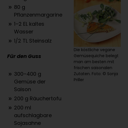
80 g
Pflanzenmargarine
1–2 EL kaltes
Wasser
1/2 TL Steinsalz
Die köstliche vegane
Für den Guss
Gemüsequiche belegt
man am besten mit
frischen saisonalen
300–400 g
Zutaten. Foto: © Sonja
Priller
Gemüse der
Saison
200 g Räuchertofu
200 ml
aufschlagbare
Sojasahne