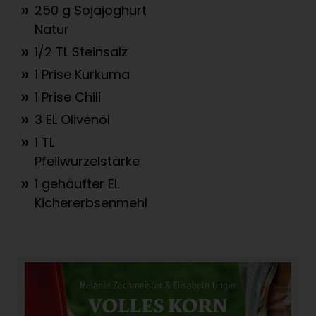
250 g Sojajoghurt
Natur
1/2 TL Steinsalz
1 Prise Kurkuma
1 Prise Chili
3 EL Olivenöl
1 TL
Pfeilwurzelstärke
1 gehäufter EL
Kichererbsenmehl