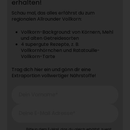
erhalten!
Schau mal, das alles erfährst du zum
regionalen Allrounder Vollkorn:
Vollkorn-Background: von Körnern, Mehl
und alten Getreidesorten
4 supergute Rezepte, z. B.
Vollkornhörnchen und Ratatouille-
Vollkorn-Tarte
Trag dich hier ein und gönn dir eine
Extraportion vollwertiger Nährstoffe!
Dein Vorname*
Deine E-Mail Adresse*
Bitte in dem E-Mail, das du gleich erhältst, zuerst