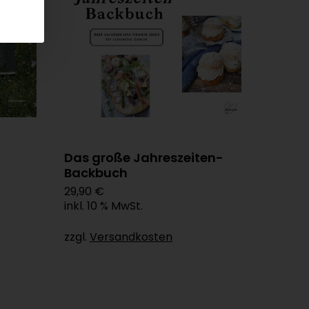
Das große Jahreszeiten-
Backbuch
29,90 €
inkl. 10 % MwSt.
zzgl.
Versandkosten