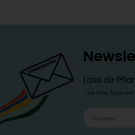
Newsle
Lass dir Pf
… mit Infos, Tipps un