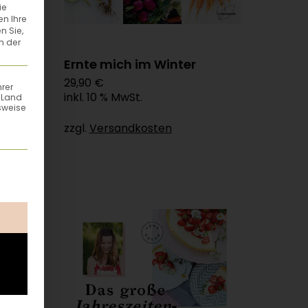
ie
en Ihre
n Sie,
n der
Ernte mich im Winter
29,90 €
hrer
inkl. 10 % MwSt.
n Land
sweise
zzgl.
Versandkosten
ung erteilt werden kann. Die erste Service-Gruppe ist esse