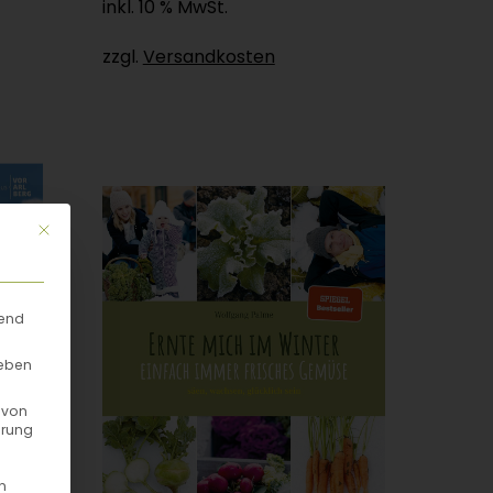
inkl. 10 % MwSt.
zzgl.
Versandkosten
Mit diesem Button wird der Dialog geschlossen. Seine Funktionalität
rend
geben
 von
hrung
n