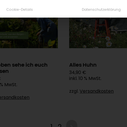
Cookie-Details
Datenschutzerklärung
oben sehe ich euch
Alles Huhn
sen
34,90 €
inkl. 10 % MwSt.
€
0 % MwSt.
zzgl.
Versandkosten
ersandkosten