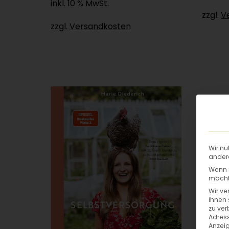
inkl. 10 % MwSt.
zzgl.
V
zzgl.
Versandkosten
Wir nu
andere
Wenn S
möchte
Wir ve
ihnen 
zu ver
Adress
Anzeig