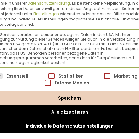
 Sie in unserer
Datenschutzerklärung
.
Es besteht keine Verpflichtung, in d
eitung Ihrer Daten einzuwilligen, um dieses Angebot zu nutzen.
Sie könn
l jederzeit unter
Einstellungen
widerrufen oder anpassen.
Bitte beachte
ufgrund individueller Einstellungen möglicherweise nicht alle Funktione
e verfügbar sind.
tina Bauer Magazin
Min Weag
 Services verarbeiten personenbezogene Daten in den USA. Mit Ihrer
17,90 €
ligung zur Nutzung dieser Services willigen Sie auch in die Verarbeitung I
0 % MwSt.
inkl. 10 % MwSt.
in den USA gemäß Art. 49 (1) lit. a GDPR ein. Der EuGH stuft die USA als ei
zureichendem Datenschutz nach EU-Standards ein. Es besteht beispiel
efahr, dass US-Behörden personenbezogene Daten in
ersandkosten
zzgl.
Versandkosten
achungsprogrammen verarbeiten, ohne dass für Europäerinnen und
er eine Klagemöglichkeit besteht.
lgt eine Liste der Service-Gruppen, für die eine Einwillig
Essenziell
Statistiken
Marketing
Externe Medien
Speichern
Alle akzeptieren
Individuelle Datenschutzeinstellungen