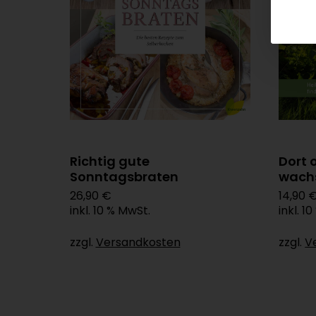
Richtig gute
Dort 
Sonntagsbraten
wach
26,90 €
14,90 
inkl. 10 % MwSt.
inkl. 1
zzgl.
Versandkosten
zzgl.
V