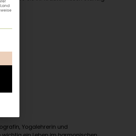
hrer
n Land
sweise
ung erteilt werden kann. Die erste Service-Gruppe ist esse
tografin, Yogalehrerin und
e wichtig ein Leben im harmonischen