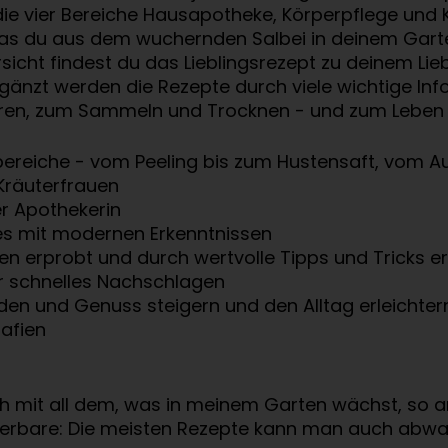
n die vier Bereiche Hausapotheke, Körperpflege un
 du aus dem wuchernden Salbei in deinem Garten z
rsicht findest du das Lieblingsrezept zu deinem Lie
änzt werden die Rezepte durch viele wichtige Info
en, zum Sammeln und Trocknen - und zum Leben un
ereiche - vom Peeling bis zum Hustensaft, vom Auf
Kräuterfrauen
er Apothekerin
es mit modernen Erkenntnissen
en erprobt und durch wertvolle Tipps und Tricks e
ür schnelles Nachschlagen
nden und Genuss steigern und den Alltag erleichter
afien
h mit all dem, was in meinem Garten wächst, so an
erbare: Die meisten Rezepte kann man auch abwande