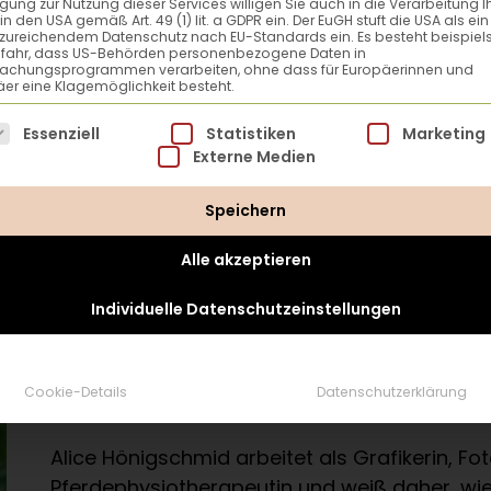
ligung zur Nutzung dieser Services willigen Sie auch in die Verarbeitung I
erweitert.
in den USA gemäß Art. 49 (1) lit. a GDPR ein. Der EuGH stuft die USA als ei
zureichendem Datenschutz nach EU-Standards ein. Es besteht beispiel
efahr, dass US-Behörden personenbezogene Daten in
achungsprogrammen verarbeiten, ohne dass für Europäerinnen und
er eine Klagemöglichkeit besteht.
lgt eine Liste der Service-Gruppen, für die eine Einwillig
Essenziell
Statistiken
Marketing
Externe Medien
Speichern
Alle akzeptieren
Individuelle Datenschutzeinstellungen
Alice Hönigschmid
Cookie-Details
Datenschutzerklärung
Alice Hönigschmid arbeitet als Grafikerin, Fo
Pferdephysiotherapeutin und weiß daher, wi