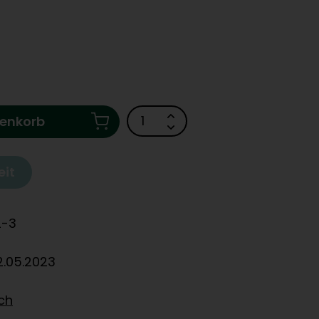
renkorb
eit
2-3
2.05.2023
ich