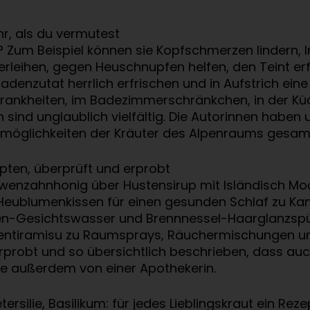
r, als du vermutest
 Zum Beispiel können sie Kopfschmerzen lindern, 
 verleihen, gegen Heuschnupfen helfen, den Teint er
nzutat herrlich erfrischen und in Aufstrich eine 
Krankheiten, im Badezimmerschränkchen, in der Kü
ind unglaublich vielfältig. Die Autorinnen haben
möglichkeiten der Kräuter des Alpenraums gesam
epten, überprüft und erprobt
öwenzahnhonig über Hustensirup mit Isländisch Moos
d Heublumenkissen für einen gesunden Schlaf zu Ka
lien-Gesichtswasser und Brennnessel-Haarglanzspü
ntiramisu zu Raumsprays, Räuchermischungen und 
erprobt und so übersichtlich beschrieben, dass au
ie außerdem von einer Apothekerin.
ersilie, Basilikum: für jedes Lieblingskraut ein Reze