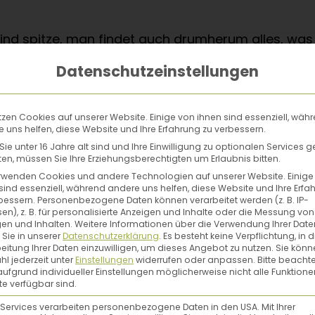
sind spitze, man findet auch drumherum alles, was
und zu den Kräutern selbst. Und mit dem Glossar s
Datenschutzeinstellungen
ge mich sehr viel mit Kräutern, aber ich habe bish
tzen Cookies auf unserer Website. Einige von ihnen sind essenziell, wäh
e Rezepte und Rezepturen sind sehr gut beschrieben
 uns helfen, diese Website und Ihre Erfahrung zu verbessern.
ie unter 16 Jahre alt sind und Ihre Einwilligung zu optionalen Services 
n, müssen Sie Ihre Erziehungsberechtigten um Erlaubnis bitten.
rwenden Cookies und andere Technologien auf unserer Website. Einige
sind essenziell, während andere uns helfen, diese Website und Ihre Erfa
bessern.
Personenbezogene Daten können verarbeitet werden (z. B. IP-
en), z. B. für personalisierte Anzeigen und Inhalte oder die Messung von
en und Inhalten.
Weitere Informationen über die Verwendung Ihrer Date
Irene Hager
 Sie in unserer
Datenschutzerklärung
.
Es besteht keine Verpflichtung, in d
eitung Ihrer Daten einzuwilligen, um dieses Angebot zu nutzen.
Sie könn
l jederzeit unter
Einstellungen
widerrufen oder anpassen.
Bitte beachte
Irene Hager liebt das Leben im Rhythmus de
ufgrund individueller Einstellungen möglicherweise nicht alle Funktione
e verfügbar sind.
auch den eigenen Garten zur Selbstversorgu
 Services verarbeiten personenbezogene Daten in den USA. Mit Ihrer
Den Sommer verbringt sie regelmäßig auf der