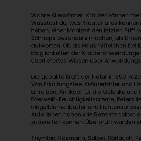
Wahre Alleskönner: Kräuter können meh
Wusstest du, was Kräuter alles können?
heben, einer Mahlzeit den letzten Pfiff
Schnaps besonders machen, als Limonade
aufwerten. Ob als Hausmittelchen bei 
Möglichkeiten der Kräuteranwendungen s
überliefertes Wissen über Anwendungs
Die geballte Kraft der Natur in 350 Rez
Von Erkältungstee, Kräuterbitter und L
Einreiben, Arnikaöl für die Gelenke un
Edelweiß-Feuchtigkeitscreme, Petersi
Ringelblumenbutter und Fichtensprosse
Autorinnen haben alle Rezepte selbst 
zubereiten können. Überprüft wurden s
Thymian, Rosmarin, Salbei, Bärlauch, Pet