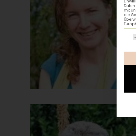
Einwil
Daten 
mit un
die G
Überw
Europä
Es fo