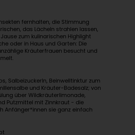
Insekten fernhalten, die Stimmung
frischen, das Lächeln strahlen lassen,
Jause zum kulinarischen Highlight
che oder in Haus und Garten: Die
 unzählige Kräuterfrauen besucht und
melt.
, Salbeizuckerln, Beinwelltinktur zum
millensalbe und Kräuter-Badesalz; von
lung über Wildkräuterlimonade,
Putzmittel mit Zinnkraut - die
ch Anfänger*innen sie ganz einfach
pt