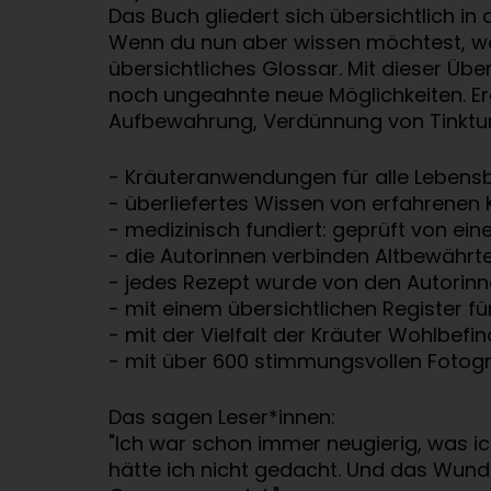
Das Buch gliedert sich übersichtlich i
Wenn du nun aber wissen möchtest, was
übersichtliches Glossar. Mit dieser Übe
noch ungeahnte neue Möglichkeiten. Erg
Aufbewahrung, Verdünnung von Tinktur
- Kräuteranwendungen für alle Lebensb
- überliefertes Wissen von erfahrenen 
- medizinisch fundiert: geprüft von ein
- die Autorinnen verbinden Altbewährt
- jedes Rezept wurde von den Autorinn
- mit einem übersichtlichen Register f
- mit der Vielfalt der Kräuter Wohlbefi
- mit über 600 stimmungsvollen Fotogr
Das sagen Leser*innen:
"Ich war schon immer neugierig, was ic
hätte ich nicht gedacht. Und das Wund