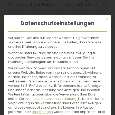
Gartenbesitzer*innen einen praktischen und
einfachen Bestimmungsschlüssel zur Hand,
der mit vielen Fotos und genauen
Mit di
Datenschutzeinstellungen
Beschreibungen aufdeckt, was den Pflanzen
fehlt.
weiterlesen
Wir nutzen Cookies auf unserer Website. Einige von ihnen
Nur das Beste für meinen Garten:
sind essenziell, während andere uns helfen, diese Website
Autor*in
und Ihre Erfahrung zu verbessern.
Biologischer Pflanzenschutz ist
Wenn Sie unter 16 Jahre alt sind und Ihre Einwilligung zu
Umweltschutz!
optionalen Services geben möchten, müssen Sie Ihre
Roundup, Glyphosat? Nein, danke!
Erziehungsberechtigten um Erlaubnis bitten.
Aggressive und umweltschädliche Chemie
Wir verwenden Cookies und andere Technologien auf
hat im Biogarten nichts zu suchen. Deshalb
unserer Website. Einige von ihnen sind essenziell, während
andere uns helfen, diese Website und Ihre Erfahrung zu
kommen in diesem Buch nur biologische
verbessern.
Personenbezogene Daten können verarbeitet
Pflanzenschutzmittel und naturverträgliche
werden (z. B. IP-Adressen), z. B. für personalisierte Anzeigen
und Inhalte oder die Messung von Anzeigen und Inhalten.
Anwendungen zum Einsatz, wenn es um die
Weitere Informationen über die Verwendung Ihrer Daten
Bekämpfung von Bodenschädlingen,
finden Sie in unserer
Datenschutzerklärung
.
Es besteht keine
Verpflichtung, in die Verarbeitung Ihrer Daten einzuwilligen,
überhandnehmenden Unkräutern und
um dieses Angebot zu nutzen.
Sie können Ihre Auswahl
anderen unerwünschten Gästen geht. Mit
jederzeit unter
Einstellungen
widerrufen oder anpassen.
Bitte