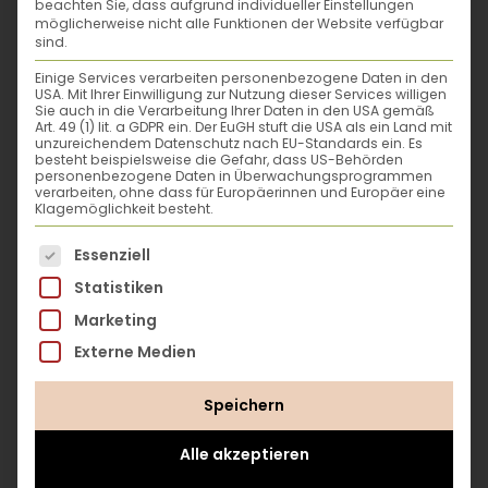
den praktischen Tipps für Diagnose,
beachten Sie, dass aufgrund individueller Einstellungen
möglicherweise nicht alle Funktionen der Website verfügbar
Behandlung und Vorsorge kannst du auch in
sind.
Zukunft für gesunde Wurzeln, Stämme und
Einige Services verarbeiten personenbezogene Daten in den
Blätterpracht sorgen und das Blühen,
USA. Mit Ihrer Einwilligung zur Nutzung dieser Services willigen
Summen und Gedeihen in deinem Garten
Sie auch in die Verarbeitung Ihrer Daten in den USA gemäß
Art. 49 (1) lit. a GDPR ein. Der EuGH stuft die USA als ein Land mit
ungetrübt genießen. Ein alltagstaugliches
unzureichendem Datenschutz nach EU-Standards ein. Es
Praxis-Buch zum schnellen Nachschlagen,
besteht beispielsweise die Gefahr, dass US-Behörden
personenbezogene Daten in Überwachungsprogrammen
wenn der Hut brennt.
verarbeiten, ohne dass für Europäerinnen und Europäer eine
Klagemöglichkeit besteht.
- Zusammenhänge verstehen und die
Es folgt eine Liste der Service-Gruppen, für die eine
Essenziell
richtigen Maßnahmen ergreifen: warum
Statistiken
werden Pflanzen krank, welche Probleme
Fiona Kiss
Marketing
erfordern ein Einschreiten und welche Mittel
wirken wie
Externe Medien
- Tipps für Nutz- und Zierpflanzen, inklusive
Fiona Kiss ist Gärtnermeisterin und
ökologischer Rasenpflege
Speichern
Ayurveda-Praktikerin. Sie weiß, was in
- mit vielen Details zu den herkömmlichen
brenzligen Gartenangelegenheiten zu tun
Schädlingen, wie Läusen, Schnecken und Co.
Alle akzeptieren
ist, immerhin arbeitet sie seit über 25 Jahren
- Vorbeugung ist der beste Schutz: