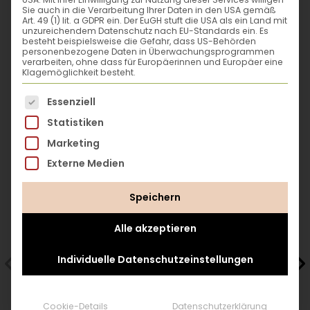
Sie auch in die Verarbeitung Ihrer Daten in den USA gemäß
obendrauf.
funktionieren – einfach, unkompliziert und
Art. 49 (1) lit. a GDPR ein. Der EuGH stuft die USA als ein Land mit
- 70 x pikant, süß, gemüsig, mit Nudeln, Fisch
unzureichendem Datenschutz nach EU-Standards ein. Es
für alle umsetzbar.
besteht beispielsweise die Gefahr, dass US-Behörden
& Fleisch - da ist für alle was dabei: Egal ob
personenbezogene Daten in Überwachungsprogrammen
www.backenmitchristina.at
Lasagne, Fisch mit Kräuterkruste,
verarbeiten, ohne dass für Europäerinnen und Europäer eine
Klagemöglichkeit besteht.
Rindsrouladen, Ofenkürbis oder
Kaiserschmarrn - Christina hat das
Es folgt eine Liste der Service-Gruppen, für die eine
Essenziell
Das könnte dir gefallen
passende Rezept dafür. Und: Eine Fülle an
Statistiken
Variationen und Abwandlungen, damit auch
Marketing
garantiert jedes Gericht zu dir und deinem
Alltag passt.
Externe Medien
- Was soll ich heute kochen? Mit
Wochenplänen, Einkaufslisten und den
Speichern
richtigen Ideen zum Lagern und
Haltbarmachen von Lebensmitteln hast du
Alle akzeptieren
immer eine Antwort auf diese Frage. Einmal
Individuelle Datenschutzeinstellungen
kochen, zweimal genießen? Heute am Herd
und morgen im Ofen? Entdecke easy-peasy
Gerichte, für jeden Tag und jede
Cookie-Details
Datenschutzerklärung