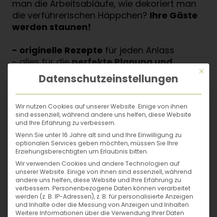
man die Arbeitsabläufe, wie dekoriert man
die verführerischen Häppchen?
Ihre Gäste
werden staunen!
- originelle Rezepte
für jeden Anlass
- alles für die
perfekte Planung und
Mit di
Vorbereitung
Datenschutzeinstellungen
-
wunderschöne
Dekorationstipps für ein
gelungenes Buffet
-
eigenes Kapitel
"Voller Wert - ein
Wir nutzen Cookies auf unserer Website. Einige von ihnen
sind essenziell, während andere uns helfen, diese Website
Vollwertbuffet!"
und Ihre Erfahrung zu verbessern.
weiterlesen
-
Wissenswertes über Käse und Speck
Wenn Sie unter 16 Jahre alt sind und Ihre Einwilligung zu
-
neue und traditionelle Rezepte
optionalen Services geben möchten, müssen Sie Ihre
Erziehungsberechtigten um Erlaubnis bitten.
-
praxiserprobt
Autor*in
Wir verwenden Cookies und andere Technologien auf
- stimmungsvolle Fotos
unserer Website. Einige von ihnen sind essenziell, während
andere uns helfen, diese Website und Ihre Erfahrung zu
Genießen Sie mit allen Sinnen die kleinen
verbessern.
Personenbezogene Daten können verarbeitet
werden (z. B. IP-Adressen), z. B. für personalisierte Anzeigen
Köstlichkeiten!
und Inhalte oder die Messung von Anzeigen und Inhalten.
Weitere Informationen über die Verwendung Ihrer Daten