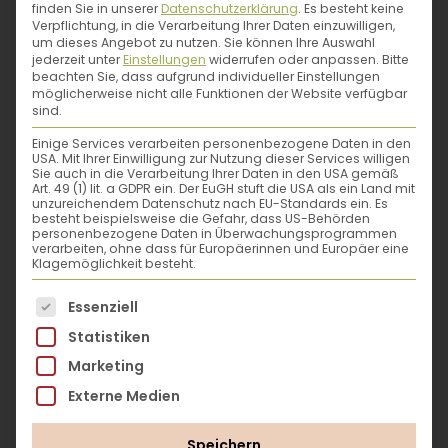
finden Sie in unserer
Datenschutzerklärung
.
Es besteht keine
Ein
"Leben in Fülle"
- ein Buffettisch kann
Verpflichtung, in die Verarbeitung Ihrer Daten einzuwilligen,
uns die Augen öffnen. In einer Zeit wo alles
um dieses Angebot zu nutzen.
Sie können Ihre Auswahl
jederzeit verfügbar ist, steigt der Wert an
jederzeit unter
Einstellungen
widerrufen oder anpassen.
Bitte
beachten Sie, dass aufgrund individueller Einstellungen
biologischen, natürlichen Lebensmitteln.
möglicherweise nicht alle Funktionen der Website verfügbar
Maria Gschwentner
zeigt, wie mit
sind.
hochwertigen Produkten aus der Region
Einige Services verarbeiten personenbezogene Daten in den
auch Ihr Buffet bleibenden Eindruck
USA. Mit Ihrer Einwilligung zur Nutzung dieser Services willigen
Sie auch in die Verarbeitung Ihrer Daten in den USA gemäß
hinterlässt!
Art. 49 (1) lit. a GDPR ein. Der EuGH stuft die USA als ein Land mit
unzureichendem Datenschutz nach EU-Standards ein. Es
besteht beispielsweise die Gefahr, dass US-Behörden
personenbezogene Daten in Überwachungsprogrammen
verarbeiten, ohne dass für Europäerinnen und Europäer eine
Klagemöglichkeit besteht.
Es folgt eine Liste der Service-Gruppen, für die eine
Essenziell
Statistiken
Marketing
Externe Medien
Maria Gschwentner
Speichern