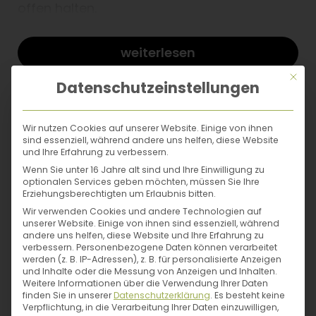
offen halten.
Mit diesem vielseitigen Kräuter-Kochbuch
wird das Sammeln, Verarbeiten und
weiterlesen
Verfeinern zum wahren Genuss! Kräuter sind
die besten und gesündesten
Mit di
Datenschutzeinstellungen
Geschmacksverstärker und verströmen
Autor*in
einen aromatischen Duft in deiner Küche.
Herbert Lehmann setzt die Speisen
Wir nutzen Cookies auf unserer Website. Einige von ihnen
sind essenziell, während andere uns helfen, diese Website
wunderbar in Szene und macht das Buch zu
und Ihre Erfahrung zu verbessern.
einem appetitlichen Augenschmaus.
Wenn Sie unter 16 Jahre alt sind und Ihre Einwilligung zu
optionalen Services geben möchten, müssen Sie Ihre
Erziehungsberechtigten um Erlaubnis bitten.
- über 50 kreative Kräuter-Rezepte
Wir verwenden Cookies und andere Technologien auf
unserer Website. Einige von ihnen sind essenziell, während
-
große Sortenvielfalt
von bekannten und
andere uns helfen, diese Website und Ihre Erfahrung zu
wiederentdeckten Wild- und Gartenkräutern
verbessern.
Personenbezogene Daten können verarbeitet
werden (z. B. IP-Adressen), z. B. für personalisierte Anzeigen
- einfache Alltagsgerichte,
praktische
und Inhalte oder die Messung von Anzeigen und Inhalten.
Vorratstipps
und festliche Kreationen
Weitere Informationen über die Verwendung Ihrer Daten
finden Sie in unserer
Datenschutzerklärung
.
Es besteht keine
- bunt und abwechslungsreich: Vorspeisen,
Verpflichtung, in die Verarbeitung Ihrer Daten einzuwilligen,
Hauptgerichte, Brot und Gebäck, Desserts