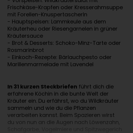
- Vorspeisen: Wildkräutersalat mit
Frischkäse-Krapfen oder Kresserahmsuppe
mit Forellen-Knuspertascherln
- Hauptspeisen: Lammkeule aus dem
Kräuterheu oder Riesengarnelen in grüner
Kräutersauce
- Brot & Desserts: Schoko-Minz-Tarte oder
Rosmarinbrot
- Einkoch-Rezepte: Bärlauchpesto oder
Marillenmarmelade mit Lavendel
In 31 kurzen Steckbriefen
führt dich die
erfahrene Köchin in die bunte Welt der
Kräuter ein. Du erfährst, wo du Wildkräuter
sammeln und wie du die Pflanzen
verarbeiten kannst. Beim Spazieren wirst
du von nun an die Augen nach Löwenzahn,
Schafgarbe, Vogelmiere und Spitzwegerich