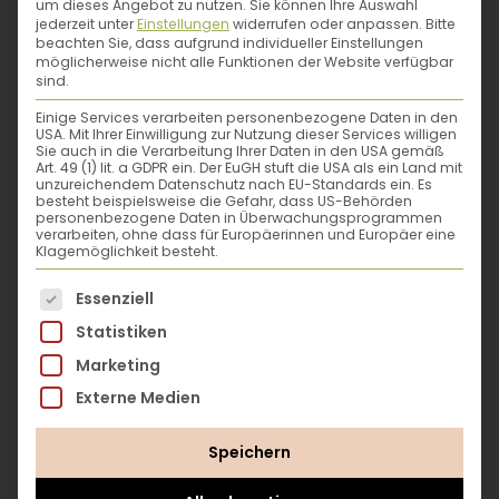
um dieses Angebot zu nutzen.
Sie können Ihre Auswahl
-
wertvolle Tipps zum Sammeln und
jederzeit unter
Einstellungen
widerrufen oder anpassen.
Bitte
beachten Sie, dass aufgrund individueller Einstellungen
Verarbeiten
von Kräutern
möglicherweise nicht alle Funktionen der Website verfügbar
- die Zubereitung wird Schritt für Schritt
sind.
erklärt
Einige Services verarbeiten personenbezogene Daten in den
- Kräutergärtner*innen im Porträt
USA. Mit Ihrer Einwilligung zur Nutzung dieser Services willigen
Sie auch in die Verarbeitung Ihrer Daten in den USA gemäß
Art. 49 (1) lit. a GDPR ein. Der EuGH stuft die USA als ein Land mit
unzureichendem Datenschutz nach EU-Standards ein. Es
besteht beispielsweise die Gefahr, dass US-Behörden
personenbezogene Daten in Überwachungsprogrammen
verarbeiten, ohne dass für Europäerinnen und Europäer eine
Natürlich koch ich! – Die Kochbuchreihe
Klagemöglichkeit besteht.
Lebensmittel, die
vor unserer Haustüre
Yvonne Schwarzinger
Es folgt eine Liste der Service-Gruppen, für die eine
wachsen, die saisonal geerntet und frisch
Essenziell
verwendet
werden, sind die richtige Wahl
Statistiken
für alle, denen
köstlicher Geschmack
und
Yvonne Schwarzinger liebt es zu kochen und
Marketing
eine gesunde, nachhaltige Lebensweise
genauso gerne schreibt sie darüber. Als
Externe Medien
wichtig sind. Unsere Kochbuchreihe zeigt,
Journalistin berichtet sie u.a. für "Welt der
wie mit einfachen Zutaten herrliche Gerichte
Frau“ über Kulinarik- und Lifestylethemen. Ihr
Speichern
gelingen.
Wissen und ihr Gespür für gute Rezepte hat