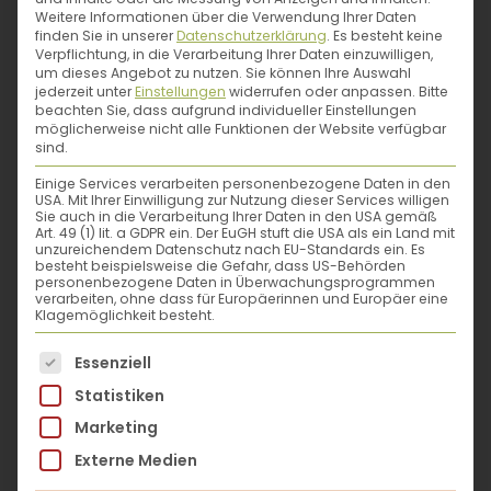
Weitere Informationen über die Verwendung Ihrer Daten
finden Sie in unserer
Datenschutzerklärung
.
Es besteht keine
Verpflichtung, in die Verarbeitung Ihrer Daten einzuwilligen,
um dieses Angebot zu nutzen.
Sie können Ihre Auswahl
jederzeit unter
Einstellungen
widerrufen oder anpassen.
Bitte
beachten Sie, dass aufgrund individueller Einstellungen
möglicherweise nicht alle Funktionen der Website verfügbar
sind.
Einige Services verarbeiten personenbezogene Daten in den
USA. Mit Ihrer Einwilligung zur Nutzung dieser Services willigen
Sie auch in die Verarbeitung Ihrer Daten in den USA gemäß
Art. 49 (1) lit. a GDPR ein. Der EuGH stuft die USA als ein Land mit
unzureichendem Datenschutz nach EU-Standards ein. Es
besteht beispielsweise die Gefahr, dass US-Behörden
personenbezogene Daten in Überwachungsprogrammen
verarbeiten, ohne dass für Europäerinnen und Europäer eine
Klagemöglichkeit besteht.
Es folgt eine Liste der Service-Gruppen, für die eine
Essenziell
Kurt Bracharz
Statistiken
Marketing
Kurt Bracharz, geboren 1947, lebt als
Externe Medien
Schriftsteller, Kinderbuchautor und