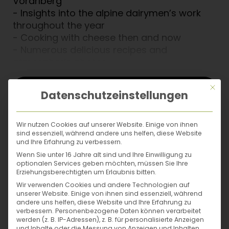
Vorarlberg
- Insights into the alpine dairymen’s work
throughout the year
- Cooking with cheese then and now
- Numerous delicious recipes and
atmospheric photos
weiterlesen
Mit di
Datenschutzeinstellungen
Autor*in
Wir nutzen Cookies auf unserer Website. Einige von ihnen
sind essenziell, während andere uns helfen, diese Website
und Ihre Erfahrung zu verbessern.
Wenn Sie unter 16 Jahre alt sind und Ihre Einwilligung zu
optionalen Services geben möchten, müssen Sie Ihre
Erziehungsberechtigten um Erlaubnis bitten.
Wir verwenden Cookies und andere Technologien auf
unserer Website. Einige von ihnen sind essenziell, während
andere uns helfen, diese Website und Ihre Erfahrung zu
verbessern.
Personenbezogene Daten können verarbeitet
werden (z. B. IP-Adressen), z. B. für personalisierte Anzeigen
und Inhalte oder die Messung von Anzeigen und Inhalten.