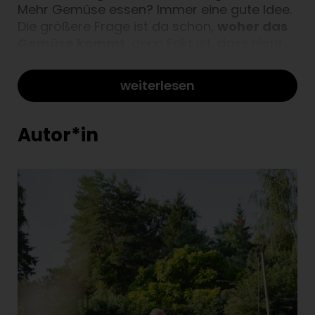
Mehr Gemüse essen? Immer eine gute Idee.
Die größere Frage ist da schon,
woher das
Gemüse kommt
, denn Fakt ist, dass nicht
jeder Spinat, jede Bohne und jeder Salatkopf
die gleiche Qualität hat. Aber das ist nur die
weiterlesen
eine Seite. Dann ist da nämlich noch das
Gefühl, wenn du in die erste Gurke der
Saison beißt, ein paar Bohnen-Microgreens
Autor*in
snackst oder die selbst gezogenen
Jungenpflanzen zum allerersten Mal aus der
Erde schauen. Apropos „fühlt sich gut an": Es
ist schon ziemlich praktisch, wenn
so viele
Lebensmittel direkt vor der Haustür
wachsen
und du auch im Winter dein selbst
gezogenes Gemüse immer parat hast. Mehr
Geschmack für weniger Geld, null Plastik
und der kürzeste Transportweg überhaupt –
mach deinen Garten zum besten
Supermarkt der Welt
. Dafür brauchst du