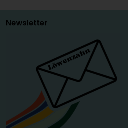
Newsletter
Getestet und für gut befunden:
Sascha
Singh hat sein Wissen durch jahrelanges
Ausprobieren erworben und teilt es
regelmäßig mit seinen mittlerweile rund
217.000 Abonnent*innen seines YouTube-
Kanals „SelfBio". Durch den ständigen
Austausch mit seiner Community weiß er,
was andere Gärtner*innen wirklich
beschäftigt. Und genau deshalb findest du
im Buch keine leeren Versprechen à la „geht
alles ganz schnell", sondern einen
authentischen, ehrlichen Überblick in das
Thema Gemüseanbau für den Eigenbedarf
– inklusive jeder Menge praktischer
Anleitungen.