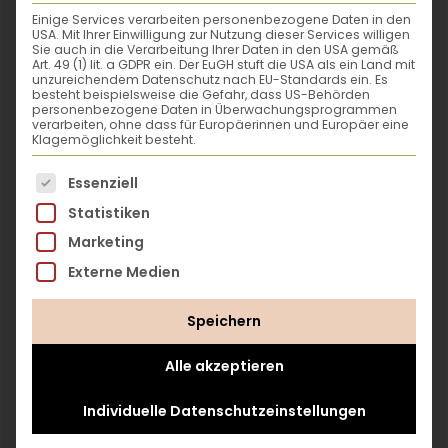
du sparst dir eine Menge Aufwand
. Wie du
Einige Services verarbeiten personenbezogene Daten in den
lassen sich aus Gemüsegarten, Balkon oder
das alles genau anstellst, zeigt dir Sascha
USA. Mit Ihrer Einwilligung zur Nutzung dieser Services willigen
Hochbeet besonders gute Erträge
Sie auch in die Verarbeitung Ihrer Daten in den USA gemäß
Singh anhand von jeder Menge Beispiele aus
Art. 49 (1) lit. a GDPR ein. Der EuGH stuft die USA als ein Land mit
herausholen? Seine Erfahrungen zu Ernte-
seinem eigenen Garten. Bodenbearbeitung,
unzureichendem Datenschutz nach EU-Standards ein. Es
besteht beispielsweise die Gefahr, dass US-Behörden
Pflanzenschutz, Kompostwirtschaft,
und Aussaatzeitpunkten, Beetplanung etc.
personenbezogene Daten in Überwachungsprogrammen
verarbeiten, ohne dass für Europäerinnen und Europäer eine
Bewässerung, kleine Hilfsmittel und alles
teilt er auf seinem YouTube-Kanal „SelfBio“
Klagemöglichkeit besteht.
drum herum: Leg los mit deinem
maximal
mit mittlerweile rund 216.000
effizienten Nutzgarten
und freu dich auf
Es folgt eine Liste der Service-Gruppen, für die eine
Essenziell
gartenbegeisterten Menschen.
deine erste Ernte!
Statistiken
Marketing
Das könnte dir gefallen
Externe Medien
Einmal alles, bitte: jenseits vom
Gemüsebeet
Speichern
Fehlt noch die Kirsche auf dem Sahnehäub–,
äh, im Erntekorb: Obst, Beeren und Kräuter
Alle akzeptieren
haben auf jeden Fall ebenfalls ihren Platz im
Ökosystem Nutzgarten verdient. Also ran an
Individuelle Datenschutzeinstellungen
den Brombeerstrauch, her mit der
Zitronenmelisse, und ab zum Apfelbaum,