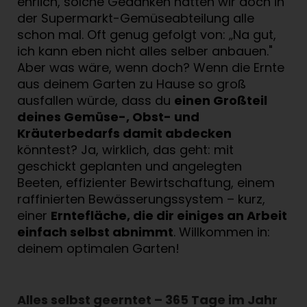
ehrlich, solche Gedanken hatten wir doch in
der Supermarkt-Gemüseabteilung alle
schon mal. Oft genug gefolgt von: „Na gut,
ich kann eben nicht alles selber anbauen."
Aber was wäre, wenn doch? Wenn die Ernte
aus deinem Garten zu Hause so groß
ausfallen würde, dass du
einen Großteil
deines Gemüse-, Obst- und
Kräuterbedarfs damit abdecken
könntest? Ja, wirklich, das geht: mit
geschickt geplanten und angelegten
Beeten, effizienter Bewirtschaftung, einem
raffinierten Bewässerungssystem – kurz,
einer
Erntefläche, die dir einiges an Arbeit
einfach selbst abnimmt
. Willkommen in:
deinem optimalen Garten!
Alles selbst geerntet – 365 Tage im Jahr