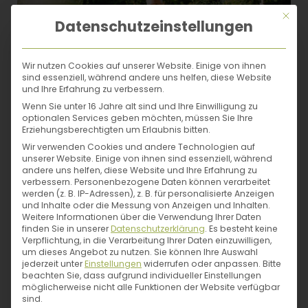
weder eine Gemüsebau-Ausbildung noch
Mit di
Datenschutzeinstellungen
einen Schuppen voller teurer Profi-Geräte
oder jede Menge Freizeit – sondern erst
einmal nur einen Plan.
Wir nutzen Cookies auf unserer Website. Einige von ihnen
sind essenziell, während andere uns helfen, diese Website
und Ihre Erfahrung zu verbessern.
Wenn Sie unter 16 Jahre alt sind und Ihre Einwilligung zu
Jetzt mal ganz ehrlich …
optionalen Services geben möchten, müssen Sie Ihre
Erziehungsberechtigten um Erlaubnis bitten.
Keine Frage, ein bisschen Zeit und Geld
erfordert ein Nutzgarten natürlich schon.
Wir verwenden Cookies und andere Technologien auf
unserer Website. Einige von ihnen sind essenziell, während
Aber vermutlich bei weitem nicht so viel, wie
andere uns helfen, diese Website und Ihre Erfahrung zu
du denkst: Es kommt nur auf die richtige
verbessern.
Personenbezogene Daten können verarbeitet
werden (z. B. IP-Adressen), z. B. für personalisierte Anzeigen
Starthilfe an. Wenn du nämlich deine
Beete
Sascha Singh
und Inhalte oder die Messung von Anzeigen und Inhalten.
strategisch anlegst
,
den perfekten
Weitere Informationen über die Verwendung Ihrer Daten
finden Sie in unserer
Datenschutzerklärung
.
Es besteht keine
Aussaatzeitpunkt
einplanst, die
Verpflichtung, in die Verarbeitung Ihrer Daten einzuwilligen,
Bodenqualität im Blick behältst
oder die
Sascha Singh ist immer auf der Suche nach
um dieses Angebot zu nutzen.
Sie können Ihre Auswahl
Bewässerung fast schon zum Selbstläufer
jederzeit unter
Einstellungen
widerrufen oder anpassen.
Bitte
der nächsten Möglichkeit, seinen Garten zu
beachten Sie, dass aufgrund individueller Einstellungen
wird – dann ist dein Garten am Ende in
optimieren und lässt sich dabei von
möglicherweise nicht alle Funktionen der Website verfügbar
manchen Dingen richtig selbstständig und
sind.
Marktgärtnerei-Methoden inspirieren: Wie