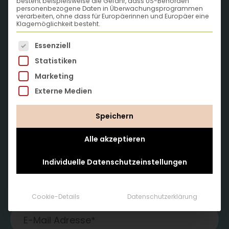
besteht beispielsweise die Gefahr, dass US-Behörden
personenbezogene Daten in Überwachungsprogrammen
Ideen in den Kopf
verarbeiten, ohne dass für Europäerinnen und Europäer eine
Klagemöglichkeit besteht.
wachsen
Es folgt eine Liste der Service-Gruppen, für die eine
Essenziell
Statistiken
… mit Infos, Tipps und Anleitungen in unserem
Marketing
Löwenzahn-Newsletter.
Externe Medien
Speichern
Alle akzeptieren
Individuelle Datenschutzeinstellungen
Cookie-Details
Datenschutzerklärung