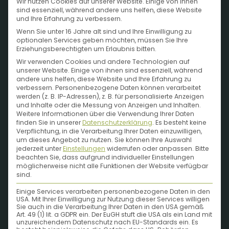
Wir nutzen Cookies auf unserer Website. Einige von ihnen
sind essenziell, während andere uns helfen, diese Website
und Ihre Erfahrung zu verbessern.
Wenn Sie unter 16 Jahre alt sind und Ihre Einwilligung zu
optionalen Services geben möchten, müssen Sie Ihre
Erziehungsberechtigten um Erlaubnis bitten.
Wir verwenden Cookies und andere Technologien auf
unserer Website. Einige von ihnen sind essenziell, während
andere uns helfen, diese Website und Ihre Erfahrung zu
verbessern.
Personenbezogene Daten können verarbeitet
werden (z. B. IP-Adressen), z. B. für personalisierte Anzeigen
und Inhalte oder die Messung von Anzeigen und Inhalten.
Weitere Informationen über die Verwendung Ihrer Daten
finden Sie in unserer
Datenschutzerklärung
.
Es besteht keine
Verpflichtung, in die Verarbeitung Ihrer Daten einzuwilligen,
um dieses Angebot zu nutzen.
Sie können Ihre Auswahl
jederzeit unter
Einstellungen
widerrufen oder anpassen.
Bitte
beachten Sie, dass aufgrund individueller Einstellungen
möglicherweise nicht alle Funktionen der Website verfügbar
sind.
Einige Services verarbeiten personenbezogene Daten in den
Lass dir Pflanzen
USA. Mit Ihrer Einwilligung zur Nutzung dieser Services willigen
Sie auch in die Verarbeitung Ihrer Daten in den USA gemäß
Art. 49 (1) lit. a GDPR ein. Der EuGH stuft die USA als ein Land mit
und supergute
unzureichendem Datenschutz nach EU-Standards ein. Es