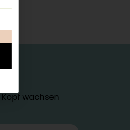
ung erteilt werden kann. Die erste Service-Gruppe ist esse
en Kopf wachsen