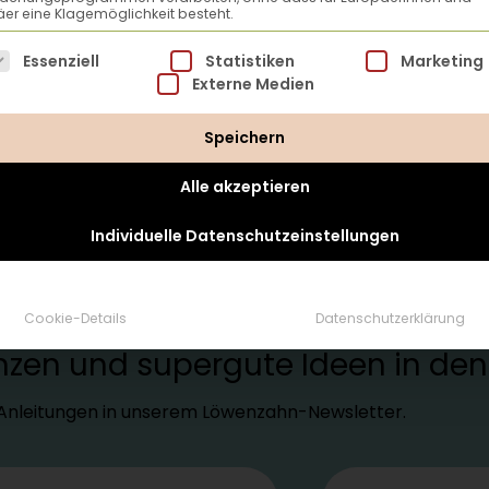
er eine Klagemöglichkeit besteht.
lgt eine Liste der Service-Gruppen, für die eine Einwillig
Essenziell
Statistiken
Marketing
Externe Medien
Speichern
Alle akzeptieren
Individuelle Datenschutzeinstellungen
tter
Cookie-Details
Datenschutzerklärung
lanzen und supergute Ideen in d
d Anleitungen in unserem Löwenzahn-Newsletter.