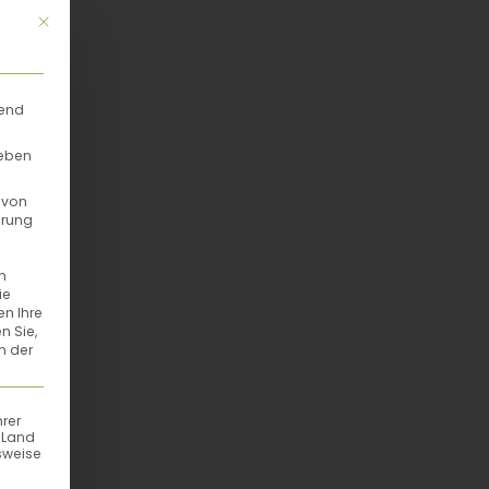
Mit diesem Button wird der Dialog geschlossen. Seine Funktionalität
rend
geben
 von
hrung
n
ie
en Ihre
n Sie,
n der
hrer
n Land
sweise