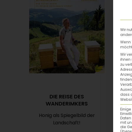
Wir nu
andere
Wenn S
möchte
Wir ve
ihnen 
zu ver
Adress
Anzeig
finden
Verarb
Auswah
dass a
DIE REISE DES
Websit
WANDERIMKERS
Einige
Einwil
Honig als Spiegelbild der
Daten 
Landschaft!
mit un
die G
Überw