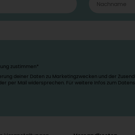
tung zustimmen*
erung deiner Daten zu Marketingzwecken und der Zusend
oder per Mail widersprechen. Für weitere Infos zum Daten