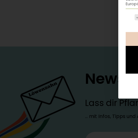
Europä
Es fo
Newsle
Lass dir Pf
… mit Infos, Tipps un