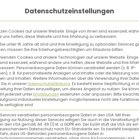
Datenschutzeinstellungen
tzen Cookies auf unserer Website. Einige von ihnen sind essenziell, wäh
 uns helfen, diese Website und Ihre Erfahrung zu verbessern.
ie unter 16 Jahre alt sind und Ihre Einwilligung zu optionalen Services 
n, müssen Sie Ihre Erziehungsberechtigten um Erlaubnis bitten.
rwenden Cookies und andere Technologien auf unserer Website. Einige
sind essenziell, während andere uns helfen, diese Website und Ihre Erfa
bessern.
Personenbezogene Daten können verarbeitet werden (z. B. IP-
en), z. B. für personalisierte Anzeigen und Inhalte oder die Messung von
en und Inhalten.
Weitere Informationen über die Verwendung Ihrer Date
 Sie in unserer
Datenschutzerklärung
.
Es besteht keine Verpflichtung, in d
eitung Ihrer Daten einzuwilligen, um dieses Angebot zu nutzen.
Sie könn
l jederzeit unter
Einstellungen
widerrufen oder anpassen.
Bitte beachte
ufgrund individueller Einstellungen möglicherweise nicht alle Funktione
e verfügbar sind.
 Services verarbeiten personenbezogene Daten in den USA. Mit Ihrer
ligung zur Nutzung dieser Services willigen Sie auch in die Verarbeitung I
in den USA gemäß Art. 49 (1) lit. a GDPR ein. Der EuGH stuft die USA als ei
zureichendem Datenschutz nach EU-Standards ein. Es besteht beispiel
efahr, dass US-Behörden personenbezogene Daten in
achungsprogrammen verarbeiten, ohne dass für Europäerinnen und