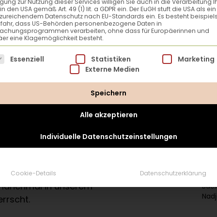
ligung zur Nutzung dieser Services willigen Sie auch in die Verarbeitung I
in den USA gemäß Art. 49 (1) lit. a GDPR ein. Der EuGH stuft die USA als ei
zureichendem Datenschutz nach EU-Standards ein. Es besteht beispiel
efahr, dass US-Behörden personenbezogene Daten in
achungsprogrammen verarbeiten, ohne dass für Europäerinnen und
er eine Klagemöglichkeit besteht.
lgt eine Liste der Service-Gruppen, für die eine Einwillig
Essenziell
Statistiken
Marketing
tion und einen wachen
Externe Medien
 einer Tätigkeit voll und
Speichern
 und sich nur auf eine
as in unserem heutigen
Alle akzeptieren
ig verklebten Händen,
rne einmal links liegen.
Individuelle Datenschutzeinstellungen
n Haufen Mehlklumpen
 geduldiges Kneten
ugel formt, bekommen
Cookie-Details
Datenschutzerklärung
 manchmal in unserem
Back
Nadj
rrscht.