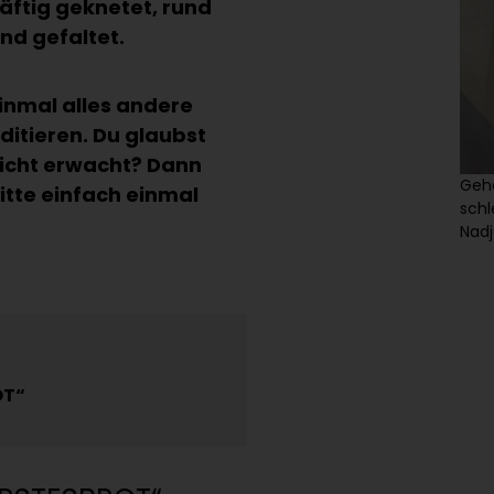
äftig geknetet, rund
nd gefaltet.
inmal alles andere
ditieren. Du glaubst
 nicht erwacht? Dann
Gehe
bitte einfach einmal
schl
Nadj
OT“