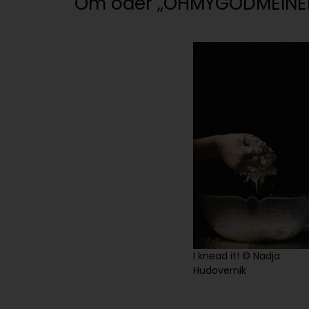
Om oder „OHMYGODMEINE
I knead it! © Nadja
Hudovernik