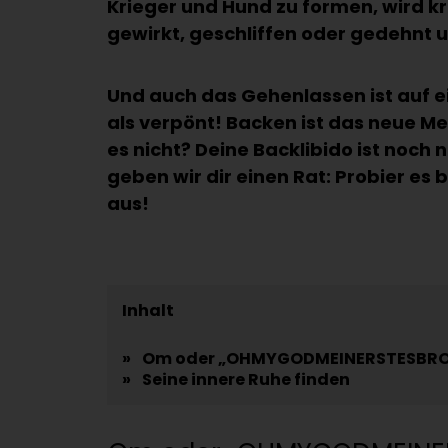
Krieger und Hund zu formen, wird kr
gewirkt, geschliffen oder gedehnt u
Und auch das Gehenlassen ist auf e
als verpönt! Backen ist das neue Me
es nicht? Deine Backlibido ist noch
geben wir dir einen Rat: Probier es 
aus!
Inhalt
»
Om oder „OHMYGODMEINERSTESBR
»
Seine innere Ruhe finden