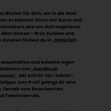
en Bücher für dich, um in die Welt
en zu können! Atme tief durch und
 schmökern und um dich inspirieren
 allen Sinnen – Brot, Kuchen und
 Zutaten findest du in
„Natürlich
 ausschalten und beiseite legen
hblättern von
„Handbuch
 bauen“
. Mit Schritt-für-Schritt-
stipps vom Profi gelingt dir eine
s
, fernab vom Beantworten
nd Telefonanrufe.