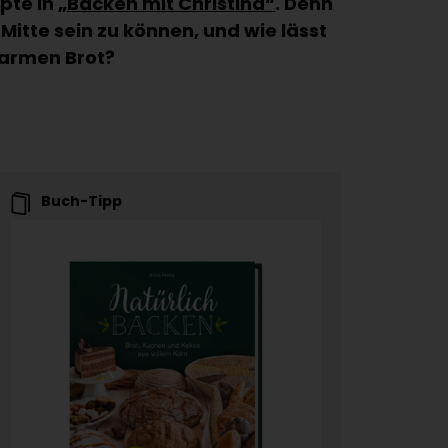
epte in
„Backen mit Christina“
. Denn
Mitte sein zu können, und wie lässt
warmen Brot?
Buch-Tipp