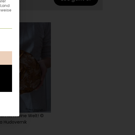
hrer
n Land
sweise
ung erteilt werden kann. Die erste Service-Gruppe ist esse
en ist meine Welt! ©
a Hudovernik