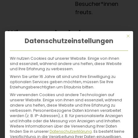
Besucher*innen
freuts.
Wir sagen danke!
Mit di
Datenschutzeinstellungen
Wir sagen danke an Christina Bauer für
diesen großartigen Tag, die spannenden
Wir nutzen Cookies auf unserer Website. Einige von ihnen
sind essenziell, während andere uns helfen, diese Website
Einblicke hinter die Kulissen und vor allem
und Ihre Erfahrung zu verbessern.
auch für die schöne Zeit, die wir zusammen
Wenn Sie unter 16 Jahre alt sind und Ihre Einwilligung zu
verbringen durften. Wir freuen uns schon
optionalen Services geben möchten, müssen Sie Ihre
Erziehungsberechtigten um Erlaubnis bitten.
auf ein Wiedersehen und wer weiß, wohin
Wir verwenden Cookies und andere Technologien auf
uns der nächste Ausflug führt, wenn der
unserer Website. Einige von ihnen sind essenziell, während
andere uns helfen, diese Website und Ihre Erfahrung zu
Büroalltag mal wieder für einen Tag zur
verbessern.
Personenbezogene Daten können verarbeitet
Seite gelegt wird.
werden (z. B. IP-Adressen), z. B. für personalisierte Anzeigen
und Inhalte oder die Messung von Anzeigen und Inhalten.
Weitere Informationen über die Verwendung Ihrer Daten
finden Sie in unserer
Datenschutzerklärung
.
Es besteht keine
Verpflichtung, in die Verarbeitung Ihrer Daten einzuwilligen,