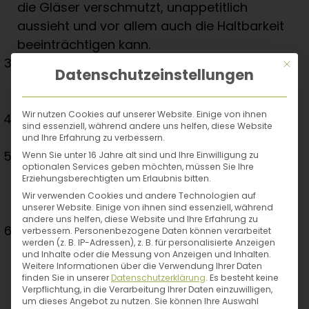
die Gläser verschmutzt, unappetitlich
aussieht und vor allem auch die Haltbarkeit
beeinträchtigen kann.
Die Gläser bzw. Flaschen verschließen und in
Mit di
Datenschutzeinstellungen
den Einkochtopf stellen, ohne dass sie sich
berühren.
Wir nutzen Cookies auf unserer Website. Einige von ihnen
So viel Wasser in den Topf gießen, dass die
sind essenziell, während andere uns helfen, diese Website
Gläser maximal zu 3/4 im Wasser stehen.
und Ihre Erfahrung zu verbessern.
Wie lange und bei welchen Temperaturen
Wenn Sie unter 16 Jahre alt sind und Ihre Einwilligung zu
optionalen Services geben möchten, müssen Sie Ihre
eingekocht wird, hängt vom Einkochgut ab.
Erziehungsberechtigten um Erlaubnis bitten.
Die Einkochdauer beginnt erst dann, wenn
Wir verwenden Cookies und andere Technologien auf
unserer Website. Einige von ihnen sind essenziell, während
die geforderte Temperatur erreicht ist.
andere uns helfen, diese Website und Ihre Erfahrung zu
Nach der angegebenen Einkochdauer den
verbessern.
Personenbezogene Daten können verarbeitet
werden (z. B. IP-Adressen), z. B. für personalisierte Anzeigen
Topf vorsichtig von der heißen Platte ziehen
und Inhalte oder die Messung von Anzeigen und Inhalten.
und die Gläser bzw. Flaschen mit
Weitere Informationen über die Verwendung Ihrer Daten
finden Sie in unserer
Datenschutzerklärung
.
Es besteht keine
einer Zange herausnehmen und auf ein
Verpflichtung, in die Verarbeitung Ihrer Daten einzuwilligen,
um dieses Angebot zu nutzen.
Sie können Ihre Auswahl
feuchtes Tuch oder auf ein Holzbrett stellen.