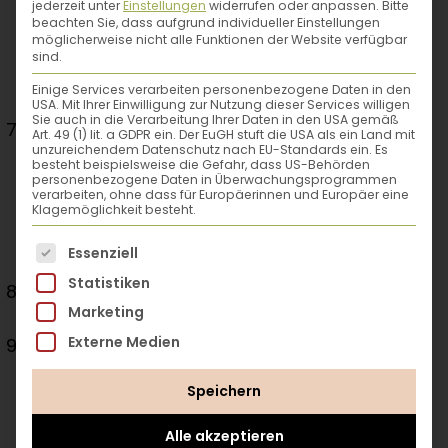
jederzeit unter
Einstellungen
widerrufen oder anpassen.
Bitte
Mit einem dicken Tuch oder einer Decke
beachten Sie, dass aufgrund individueller Einstellungen
möglicherweise nicht alle Funktionen der Website verfügbar
zudecken, damit die Gläser langsam
sind.
auskühlen können und nicht durch zu rasche
Einige Services verarbeiten personenbezogene Daten in den
Temperaturunterschiede zerspringen.
USA. Mit Ihrer Einwilligung zur Nutzung dieser Services willigen
Sie auch in die Verarbeitung Ihrer Daten in den USA gemäß
Wenn die Gläser richtig kalt sind,
Art. 49 (1) lit. a GDPR ein. Der EuGH stuft die USA als ein Land mit
unzureichendem Datenschutz nach EU-Standards ein. Es
kontrollieren, ob die Deckel fest sitzen.
besteht beispielsweise die Gefahr, dass US-Behörden
Twist-off-Deckel müssen leicht nach unten
personenbezogene Daten in Überwachungsprogrammen
verarbeiten, ohne dass für Europäerinnen und Europäer eine
gewölbt sein. Das Einziehen des
Klagemöglichkeit besteht.
Schraubdeckels macht beim Einkochen bzw.
Es folgt eine Liste der Service-Gruppen, für die eine
Essenziell
Abkühlen ein ploppendes Geräusch.
Statistiken
Die Gläser beschriften (Inhalt und
Marketing
Abfülldatum).
Externe Medien
Kühl und dunkel lagern. Eingekochtes ist bis
zu 1 Jahr und länger haltbar. Sollte während
Speichern
der Lagerzeit der Deckel aufgehen oder sich
der Schraubdeckel nach oben wölben, den
Alle akzeptieren