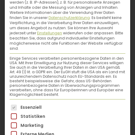
werden (z. B. IP-Adressen), z. B. für personalisierte Anzeigen
vom weißen Fleisch unter der äußersten
und Inhalte oder die Messung von Anzeigen und Inhalten.
Schale mitzureiben, da darin sehr viele
Weitere Informationen über die Verwendung Ihrer Daten
finden Sie in unserer
Datenschutzerklärung
.
Es besteht keine
Bitterstoffe stecken.
Verpflichtung, in die Verarbeitung Ihrer Daten einzuwilligen,
um dieses Angebot zu nutzen.
Sie können Ihre Auswahl
jederzeit unter
Einstellungen
widerrufen oder anpassen.
Bitte
beachten Sie, dass aufgrund individueller Einstellungen
Die Vielseitigkeit der Kartoffel macht sie zur
möglicherweise nicht alle Funktionen der Website verfügbar
sind.
beliebten Zutat sowohl für die einfache
Alltagsküche als auch für kreative Menüs!
Einige Services verarbeiten personenbezogene Daten in den
USA. Mit Ihrer Einwilligung zur Nutzung dieser Services willigen
Yvonne Schwarzinger hat ihre besten
Sie auch in die Verarbeitung Ihrer Daten in den USA gemäß
Art. 49 (1) lit. a GDPR ein. Der EuGH stuft die USA als ein Land mit
Rezepte im Kochbuch
„Natürlich koch ich!
unzureichendem Datenschutz nach EU-Standards ein. Es
besteht beispielsweise die Gefahr, dass US-Behörden
Erdäpfel“
versammelt.
Von Gnocchi mit
personenbezogene Daten in Überwachungsprogrammen
Selleriecreme, über allerlei Knödel,
verarbeiten, ohne dass für Europäerinnen und Europäer eine
Klagemöglichkeit besteht.
schmackhafte Suppenkreationen bis hin zu
Es folgt eine Liste der Service-Gruppen, für die eine
süßen Desserts bleibt hier kein Wunsch
Essenziell
offen.
Statistiken
Marketing
Externe Medien