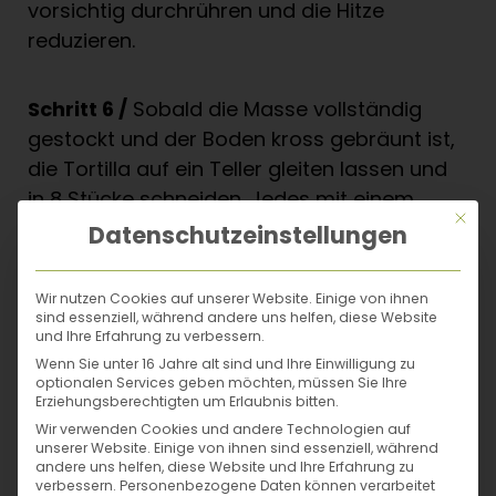
vorsichtig durchrühren und die Hitze
reduzieren.
Schritt 6 /
Sobald die Masse vollständig
gestockt und der Boden kross gebräunt ist,
die Tortilla auf ein Teller gleiten lassen und
in 8 Stücke schneiden. Jedes mit einem
Mit di
Sardellenfilet belegen und noch heiß
Datenschutzeinstellungen
servieren.
Wir nutzen Cookies auf unserer Website. Einige von ihnen
sind essenziell, während andere uns helfen, diese Website
Tipp:
Die Schalen von Zitrone und Orange
und Ihre Erfahrung zu verbessern.
geben dieser Tortilla eine fruchtige und
Wenn Sie unter 16 Jahre alt sind und Ihre Einwilligung zu
optionalen Services geben möchten, müssen Sie Ihre
leichte Note und harmonieren perfekt mit
Erziehungsberechtigten um Erlaubnis bitten.
der Paprika. Verwende immer nur die
Wir verwenden Cookies und andere Technologien auf
unserer Website. Einige von ihnen sind essenziell, während
Schale von unbehandelten Früchten und
andere uns helfen, diese Website und Ihre Erfahrung zu
achte beim Abreiben darauf, nicht zu viel
verbessern.
Personenbezogene Daten können verarbeitet