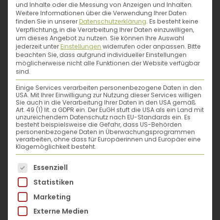
und Inhalte oder die Messung von Anzeigen und Inhalten.
Weitere Informationen über die Verwendung Ihrer Daten
CHRISTINAS REZEPT FÜR SPRITZGEBÄCK:
finden Sie in unserer
Datenschutzerklärung
.
Es besteht keine
Verpflichtung, in die Verarbeitung Ihrer Daten einzuwilligen,
EINFACH TRAUMHAFT!
um dieses Angebot zu nutzen.
Sie können Ihre Auswahl
jederzeit unter
Einstellungen
widerrufen oder anpassen.
Bitte
Na, was naschst du immer als Erstes vom
beachten Sie, dass aufgrund individueller Einstellungen
Keksteller? Einer unserer Favoriten ist ja auf jeden
möglicherweise nicht alle Funktionen der Website verfügbar
Fall das Spritzgebäck. So phänomenal mürb
sind.
zerbröselt es auf der Zunge und dann noch die
zartschmelzende Schokoglasur … Du möchtest
Einige Services verarbeiten personenbezogene Daten in den
Spritzgebäck selber machen, aber dir vorher lieber
USA. Mit Ihrer Einwilligung zur Nutzung dieser Services willigen
noch eine Ladung Tipps dazu holen? Dann lies hier
Sie auch in die Verarbeitung Ihrer Daten in den USA gemäß
Art. 49 (1) lit. a GDPR ein. Der EuGH stuft die USA als ein Land mit
nach, welche Helferlein…
unzureichendem Datenschutz nach EU-Standards ein. Es
besteht beispielsweise die Gefahr, dass US-Behörden
personenbezogene Daten in Überwachungsprogrammen
Mehr erfahren
verarbeiten, ohne dass für Europäerinnen und Europäer eine
Klagemöglichkeit besteht.
Es folgt eine Liste der Service-Gruppen, für die eine
Essenziell
Statistiken
Marketing
Externe Medien