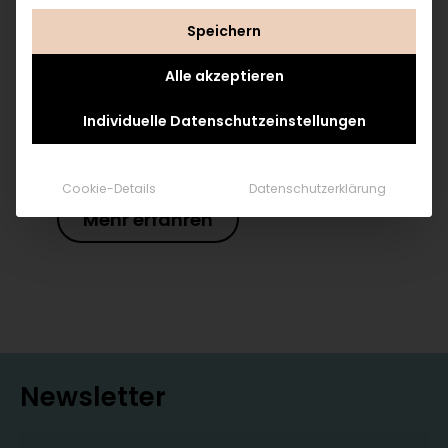
GEH’ MIR AUF DEN WEIHNACHTSKEKS!
Speichern
O du wohlschmeckende, süße Keksbackzeit – wir
freuen uns, dass du endlich wieder da bist! Die
ersten Schneeflocken fallen und draußen wird es
Alle akzeptieren
früher dunkel, aber unsere Augen leuchten freudig
auf, wenn wir den Duft von Zimt und Schokolade
Individuelle Datenschutzeinstellungen
gierig aufsaugen. Damit sich unsere Küche aber in
eine Weihnachtsbäckerei verwandeln kann, in der
wir himmlische…
Cookie-Details
Datenschutzerklärung
Mehr erfahren
Newsletter