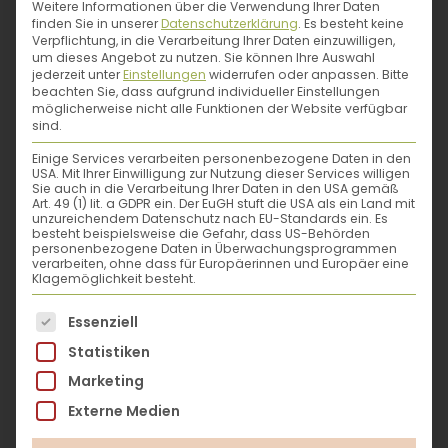
Weitere Informationen über die Verwendung Ihrer Daten
- ein Buch für jede
Backlust
: Kuchen,
finden Sie in unserer
Datenschutzerklärung
.
Es besteht keine
Schnitten, Tartes, Quiches, Teilchen,
Verpflichtung, in die Verarbeitung Ihrer Daten einzuwilligen,
Waffeln, Kekse, Brote
um dieses Angebot zu nutzen.
Sie können Ihre Auswahl
jederzeit unter
Einstellungen
widerrufen oder anpassen.
Bitte
- Frühling, Sommer, Herbst und Winter: für
beachten Sie, dass aufgrund individueller Einstellungen
jede
Jahreszeit
leckere Backideen
möglicherweise nicht alle Funktionen der Website verfügbar
sind.
- Köstlichkeiten
schnell
und
einfach
oder
für
besondere Anlässe
Einige Services verarbeiten personenbezogene Daten in den
USA. Mit Ihrer Einwilligung zur Nutzung dieser Services willigen
Sie auch in die Verarbeitung Ihrer Daten in den USA gemäß
Art. 49 (1) lit. a GDPR ein. Der EuGH stuft die USA als ein Land mit
unzureichendem Datenschutz nach EU-Standards ein. Es
besteht beispielsweise die Gefahr, dass US-Behörden
personenbezogene Daten in Überwachungsprogrammen
verarbeiten, ohne dass für Europäerinnen und Europäer eine
Klagemöglichkeit besteht.
Lena Fuchs
Es folgt eine Liste der Service-Gruppen, für die eine
Essenziell
Statistiken
Lena Fuchs ist Ernährungspädagogin und
Marketing
erfolgreiche Foodbloggerin. Mit großer
Externe Medien
Begeisterung lässt sie sich auf Märkten und