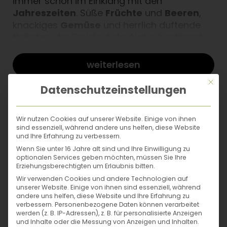
immer schon im Einklang mit den
Jahreszeiten
. Süße
Früchte
und
Beeren
,
knackiges
Gemüse
und herrlich duftende
Kräuter
: der Kreislauf der Natur bestimmt,
was auf den Tisch kommt!
Saisonale
Zutaten
sind nicht nur unschlagbar
frisch
,
weiterlesen
schmackhaft
und
günstig
, mit ihren
Mit di
unterschiedlichen Farben und
Aromen
Datenschutzeinstellungen
Autor*in
sorgen sie ganz selbstverständlich für
genussvolle Abwechslung. Kostproben
Wir nutzen Cookies auf unserer Website. Einige von ihnen
gefällig?
sind essenziell, während andere uns helfen, diese Website
und Ihre Erfahrung zu verbessern.
Wenn Sie unter 16 Jahre alt sind und Ihre Einwilligung zu
optionalen Services geben möchten, müssen Sie Ihre
-
über
100 zauberhafte Rezepte
zum
Erziehungsberechtigten um Erlaubnis bitten.
Wohlfühlen und Genießen
Wir verwenden Cookies und andere Technologien auf
- Backen für die Seele: mit duftend
frischem
unserer Website. Einige von ihnen sind essenziell, während
Obst, Gemüse und Kräutern
der Saison
andere uns helfen, diese Website und Ihre Erfahrung zu
verbessern.
Personenbezogene Daten können verarbeitet
-
erntereife
Zutaten
gleich in köstliche
werden (z. B. IP-Adressen), z. B. für personalisierte Anzeigen
Backwerke verwandeln
und Inhalte oder die Messung von Anzeigen und Inhalten.