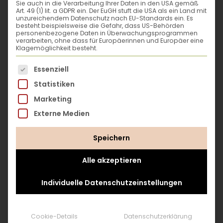
Sie auch in die Verarbeitung Ihrer Daten in den USA gemäß
Zukunft, Klima und überhaupt: für uns alle.
Art. 49 (1) lit. a GDPR ein. Der EuGH stuft die USA als ein Land mit
unzureichendem Datenschutz nach EU-Standards ein. Es
besteht beispielsweise die Gefahr, dass US-Behörden
personenbezogene Daten in Überwachungsprogrammen
verarbeiten, ohne dass für Europäerinnen und Europäer eine
Und jetzt: selber loslegen! Für mehr
Klagemöglichkeit besteht.
Dschungelgrün und
Ernährungssouveränität – und weniger
Es folgt eine Liste der Service-Gruppen, für die eine
Essenziell
Betonfassaden
Statistiken
Du steckst voller Tatendrang und
möchtest
Marketing
nachhaltiges Leben auch selbst
gestalten, dich freier von der
Externe Medien
industrialisierten Lebensmittelproduktion
machen
? Oder holst du dir lieber erst
Speichern
einmal nur Inspiration für dein kleines grünes
Laura Setzer
Alle akzeptieren
Reich? Ganz egal, worauf du Bock hast:
Die
Autorinnen geben jede Menge Tipps, wie
Individuelle Datenschutzeinstellungen
du in deiner Metropole, deinem Garten
Natur erlebte Laura Setzer bis vor einigen
oder einfach nur auf deinem Balkon ein
Jahren hauptsächlich in Urlauben oder bei
blühendes, essbares Eldorado erschaffen
Spaziergängen in Stadtparks. Doch in
Cookie-Details
Datenschutzerklärung
oder sogar deine eigene Urban-Farming-