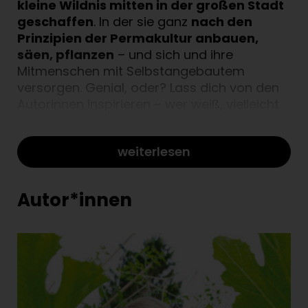
kleine Wildnis mitten in der großen Stadt
geschaffen
. In der sie ganz
nach den
Prinzipien der Permakultur anbauen,
säen, pflanzen
– und sich und ihre
Mitmenschen mit Selbstangebautem
versorgen. Genial, oder? Lass dich von den
Autorinnen inspirieren – wer weiß, vielleicht
verwandelst auch du bald deine Stadt (oder
einfach nur deinen Balkon) in ein gemüsiges
weiterlesen
Schlaraffenland?
Autor*innen
Grüne Inseln mitten in der Stadt: für mehr
Gemeinschaft und Unabhängigkeit
Gerade im hektischen Trubel zwischen
Hochhäusern und Straßenlärm ist sie
riesengroß: Die
Sehnsucht nach einem
Fleckchen Grün, einem Ort der Erholung,
einem Ort des Austauschs
. Die Sehnsucht