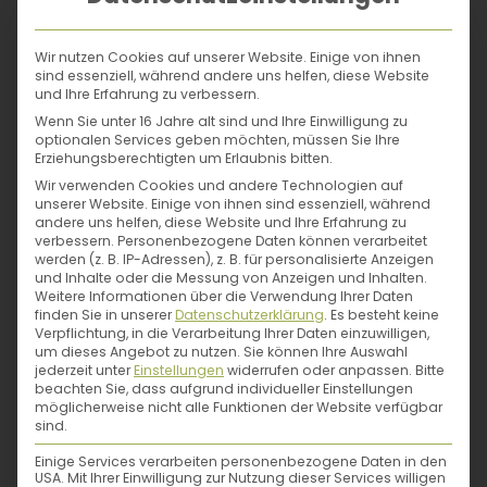
Freundschaften, arbeitet gemeinsam,
Nach dem Studium für Theater- &
tauscht sich aus.
So entsteht ein bunter
Filmwissenschaft und einigen Jahren hinter
Mix aus unterschiedlichen Menschen,
Wir nutzen Cookies auf unserer Website. Einige von ihnen
Schreibtischen war für Juliane Ranck klar:
sind essenziell, während andere uns helfen, diese Website
wilder Natur und dem frischesten
und Ihre Erfahrung zu verbessern.
Ihre Bühne ist der Garten. Und da die
Gemüse
. Lass dich von den Autorinnen in
Wenn Sie unter 16 Jahre alt sind und Ihre Einwilligung zu
die fabelhafte Welt der Permakultur auf die
Großstadt immer neue Heldinnen braucht,
optionalen Services geben möchten, müssen Sie Ihre
französische
"Ferme du Bec Hellouin"
(eine
Erziehungsberechtigten um Erlaubnis bitten.
jongliert sie sich seitdem gekonnt durch den
der produktivsten Gemüsestätten auf
Wir verwenden Cookies und andere Technologien auf
Alltag: mit Familie, Arbeit und dem Projekt
unserer Website. Einige von ihnen sind essenziell, während
kleinstem Raum) oder in die
englische
GemüseheldInnen.
andere uns helfen, diese Website und Ihre Erfahrung zu
Stadt Todmorden
, die sich durch
verbessern.
Personenbezogene Daten können verarbeitet
werden (z. B. IP-Adressen), z. B. für personalisierte Anzeigen
Eigenanbau von Lebensmitteln komplett
und Inhalte oder die Messung von Anzeigen und Inhalten.
selbst versorgt, entführen. Lass dich wie sie
Weitere Informationen über die Verwendung Ihrer Daten
von den großen Vorbildern inspirieren.
finden Sie in unserer
Datenschutzerklärung
.
Es besteht keine
Verpflichtung, in die Verarbeitung Ihrer Daten einzuwilligen,
Urban-Farming-Projekte wie diese setzen
um dieses Angebot zu nutzen.
Sie können Ihre Auswahl
einen
Riesenschritt in Richtung
jederzeit unter
Einstellungen
widerrufen oder anpassen.
Bitte
beachten Sie, dass aufgrund individueller Einstellungen
Ernährungssouveränität und schaffen
möglicherweise nicht alle Funktionen der Website verfügbar
mehr Unabhängigkeit in der
sind.
Lebensmittelversorgung
. Und leisten
Einige Services verarbeiten personenbezogene Daten in den
damit auch einen großen Beitrag für
USA. Mit Ihrer Einwilligung zur Nutzung dieser Services willigen