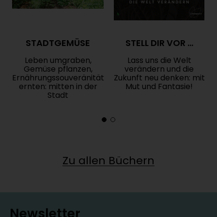
-
Lust auf mehr Unabhängigkeit?
Mitten in
der City anbauen und die Menschen aus der
Umgebung versorgen?
Ernährungssouveränität schaffen, lange
STADTGEMÜSE
STELL DIR VOR …
Transportwege vermeiden? Das alles ist
Leben umgraben,
Lass uns die Welt
möglich – auch in deiner Stadt.
Gemüse pflanzen,
verändern und die
-
Auf zur (grünen) Insel
: Urbane
Ernährungssouveränität
Zukunft neu denken: mit
ernten: mitten in der
Mut und Fantasie!
Landwirtschaftszonen gestalten oder lieber
Stadt
klein anfangen und ein Französisches
Hügelbeet im eigenen Garten anlegen? Egal
– you do you!
Zu allen Büchern
Newsletter