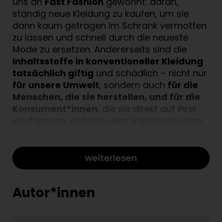
uns an
Fast Fashion
gewöhnt: daran,
ständig neue Kleidung zu kaufen, um sie
dann kaum getragen im Schrank vermotten
zu lassen und schnell durch die neueste
Mode zu ersetzen. Andererseits sind die
Inhaltsstoffe in konventioneller Kleidung
tatsächlich giftig
und schädlich – nicht nur
für unsere Umwelt
, sondern auch
für die
Menschen, die sie herstellen, und für die
Konsument*innen
, die sie direkt auf ihrer
Haut tragen. Und das alles trägt noch dazu
erheblich zur Klimakrise bei: Die
Modeindustrie ist heute für 10% der
menschengemachten Treibhausgas-
weiterlesen
Emissionen verantwortlich
, mehr als der
Flug- und Schiffsverkehr zusammen.
Autor*innen
Die Gemeinschaft zählt: We’re all