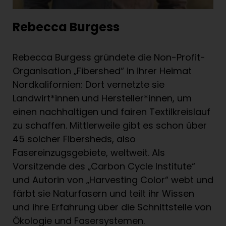
Der rote Faden: Gemeinsam gegen den
Klimawandel
Rebecca Burgess
In diesem Buch gibt uns Rebecca Burgess
einen Einblick in die Textilwirtschaft: Sie zeigt,
Rebecca Burgess gründete die Non-Profit-
wie Kleidung und Stoffe produziert
Organisation „Fibershed“ in ihrer Heimat
werden
, wie problematisch viele der
Nordkalifornien: Dort vernetzte sie
Vorgänge dabei sind – aber vor allem:
welche Alternativen es gibt. Alternativen, die
Landwirt*innen und Hersteller*innen, um
die Textilwirtschaft von Grund auf ändern:
einen nachhaltigen und fairen Textilkreislauf
Rohstoffe und Faserpflanzen für Textilien
zu schaffen. Mittlerweile gibt es schon über
werden in
regenerativer Landwirtschaft
,
45 solcher Fibersheds, also
also ohne Einsatz von Pestiziden und
Fasereinzugsgebiete, weltweit. Als
Kunstdüngern, angebaut. Und die Tiere, von
Vorsitzende des „Carbon Cycle Institute“
denen die Wolle stammt, leben in
und Autorin von „Harvesting Color“ webt und
artgerechter Haltung
. So kann sich der
färbt sie Naturfasern und teilt ihr Wissen
Boden regenerieren, die Biodiversität
wird gesteigert und der Wasserkreislauf
und ihre Erfahrung über die Schnittstelle von
belebt
. Verarbeitet werden die Rohstoffe
Ökologie und Fasersystemen.