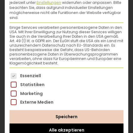
jederzeit unter
Einstellungen
widerrufen oder anpassen.
Bitte
Böden, robuste Pflanzen, artgerecht
beachten Sie, dass aufgrund individueller Einstellungen
gehaltene Tiere sowie faire und sichere
möglicherweise nicht alle Funktionen der Website verfügbar
sind.
Arbeitsbedingungen. Für alle!
Einige Services verarbeiten personenbezogene Daten in den
USA. Mit Ihrer Einwilligung zur Nutzung dieser Services willigen
Vernetzung ist angesagt:
Denn wenn du
Courtney White
Sie auch in die Verarbeitung Ihrer Daten in den USA gemäß
deine Kleidung ganz allein und von Grund
Art. 49 (1) lit. a GDPR ein. Der EuGH stuft die USA als ein Land mit
unzureichendem Datenschutz nach EU-Standards ein. Es
auf selbst herstellen möchtest, wird das
besteht beispielsweise die Gefahr, dass US-Behörden
Der ehemalige Archäologe und
personenbezogene Daten in Überwachungsprogrammen
ganz schön schwierig. Fibersheds sind
verarbeiten, ohne dass für Europäerinnen und Europäer eine
lebendige Systeme: Bäuer*innen,
Umweltaktivist Courtney White ist
Klagemöglichkeit besteht.
Färber*innen, Hersteller*innen,
Mitbegründer der „Quivira Coalition“, einer
Es folgt eine Liste der Service-Gruppen, für die eine
Essenziell
Modeaktivist*innen und Konsument*innen
gemeinnützigen Naturschutzorganisation,
tun sich zusammen, um einen nachhaltigen
Statistiken
und Autor von „Revolution on the Range“,
Textilkreislauf zu schaffen.
Marketing
„Grass, Soil, Hope“, „The Age of
Externe Medien
Consequences“ und „Two Percent Solutions
Deine zweite Haut – aber wie gut kennst
for the Planet“.
du sie eigentlich?
Finde heraus, was in der
Speichern
www.courtneywhite.site
Modeindustrie heute so (schief) läuft,
welche Inhaltsstoffe sich in deiner Kleidung
Alle akzeptieren