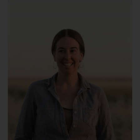
connected
Rebecca Burgess wollte Veränderung. Sie
wollte
jeden Produktionsschritt in der
Textilwirtschaft neu denken, fairer und
nachhaltiger gestalten
– und direkt vor
ihrer Haustür in Nordkalifornien damit
anfangen. Und genau aus diesem Grund
baute sie das Projekt „Fibershed“ auf, das
Bäuer*innen, Färber*innen, Designer*innen
und Hersteller*innen vernetzt. In einem
„Fibershed“, also Fasereinzugsgebiet
,
wird regional, nachhaltig und
umweltschonend Kleidung produziert, die
wieder vollständig in den biologischen
Kreislauf rückgeführt werden kann. Und
mittlerweile gibt es
schon über 45
Fibersheds weltweit
.