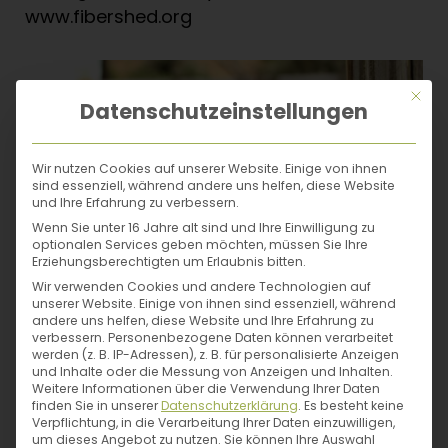
möglichst regional unter
fairen
www.fibershed.org
Arbeitsbedingungen
. Und am Ende des
Kreislaufs steht nicht etwa ein
Kleidungsstück, das im Müll landet – nein,
Mit di
diese
Stoffe können sogar kompostiert
Datenschutzeinstellungen
werden
und finden so ihren Weg
irgendwann wieder zurück in den Boden.
Wir nutzen Cookies auf unserer Website. Einige von ihnen
Eben:
soil-to-soil
, cradle-to-cradle,
sind essenziell, während andere uns helfen, diese Website
nachhaltig und umweltschonend.
und Ihre Erfahrung zu verbessern.
Wenn Sie unter 16 Jahre alt sind und Ihre Einwilligung zu
optionalen Services geben möchten, müssen Sie Ihre
Erziehungsberechtigten um Erlaubnis bitten.
Wir verwenden Cookies und andere Technologien auf
Beyond Fair Fashion: Slow Fashion!
Die
unserer Website. Einige von ihnen sind essenziell, während
Non-Profit-Organisation „Fibershed“
andere uns helfen, diese Website und Ihre Erfahrung zu
verbessern.
Personenbezogene Daten können verarbeitet
revolutioniert den gesamten Textilkreislauf –
werden (z. B. IP-Adressen), z. B. für personalisierte Anzeigen
und zwar von der Wurzel weg: mit
und Inhalte oder die Messung von Anzeigen und Inhalten.
Weitere Informationen über die Verwendung Ihrer Daten
flauschiger Wolle, Stoff aus Pflanzenfasern
finden Sie in unserer
Datenschutzerklärung
.
Es besteht keine
und natürlichen Farbstoffen von ökologisch
Verpflichtung, in die Verarbeitung Ihrer Daten einzuwilligen,
um dieses Angebot zu nutzen.
Sie können Ihre Auswahl
angebauten Färberpflanzen. Für gesunde