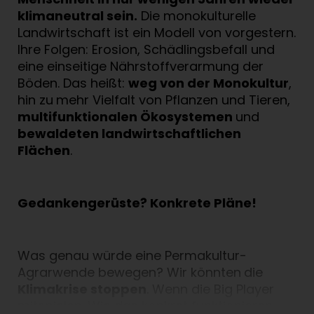
klimaneutral sein.
Die monokulturelle
Landwirtschaft ist ein Modell von vorgestern.
Ihre Folgen: Erosion, Schädlingsbefall und
eine einseitige Nährstoffverarmung der
Böden. Das heißt:
weg von der Monokultur
,
hin zu
mehr Vielfalt von Pflanzen und Tieren,
multifunktionalen Ökosystemen
und
bewaldeten landwirtschaftlichen
Flächen
.
Gedankengerüste? Konkrete Pläne!
Was genau würde eine Permakultur-
Agrarwende bewegen? Wir könnten
die
Klimakrise stoppen
. Wenn die Big Player
mitspielen. Wie das konkret funktionieren