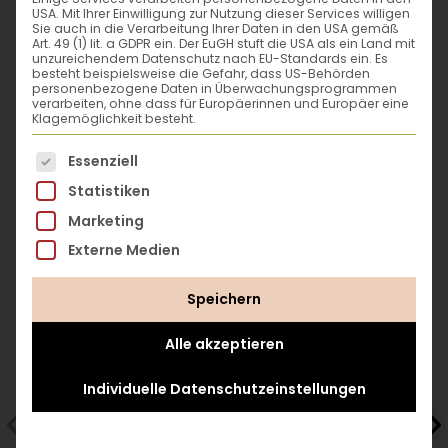
dann: Lass uns ein paar festgefahrene
USA. Mit Ihrer Einwilligung zur Nutzung dieser Services willigen
Selbstversorger-Garten bis zur
Sie auch in die Verarbeitung Ihrer Daten in den USA gemäß
Regeln sprengen, gemeinsam anpacken
Art. 49 (1) lit. a GDPR ein. Der EuGH stuft die USA als ein Land mit
ökologischen Biotop-Landwirtschaft und ist
und die Welt verändern. Bist du dabei?
unzureichendem Datenschutz nach EU-Standards ein. Es
besteht beispielsweise die Gefahr, dass US-Behörden
heute einer der bekanntesten
personenbezogene Daten in Überwachungsprogrammen
Permakulturisten Deutschlands.
verarbeiten, ohne dass für Europäerinnen und Europäer eine
Klagemöglichkeit besteht.
www.kreislauf-gaerten.de
Das ist unsere Chance:
Mit Permakultur
Es folgt eine Liste der Service-Gruppen, für die eine
Essenziell
bekämpfen wir die Folgen der
Statistiken
Das könnte dir gefallen
monokulturellen Landwirtschaft nachhaltig,
Marketing
schonen Ressourcen und die Natur. Denn: Es
Externe Medien
geht um unser Überleben.
Bye bye Klimakrise, hallo Permakultur:
Die
Speichern
industrielle Landwirtschaft ist ein Modell von
Alle akzeptieren
vorgestern – wir wollen umsetzbare
Konzepte für eine moderne Landwirtschaft
Individuelle Datenschutzeinstellungen
und eine enkeltaugliche Zukunft.
Werde auch du zur Permakulturist*in!