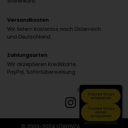
Warenkorb
Versandkosten
Wir liefern kostenlos nach Österreich
und Deutschland.
Zahlungsarten
Wir akzeptieren Kreditkarte,
PayPal, Sofortüberweisung.
Folge Löwenzahn
Trusted Shops
entsperren
Trusted Shops
immer
entsperren
Mehr Informationen
© 2003-2024 LÖWENZAHN VERLAG