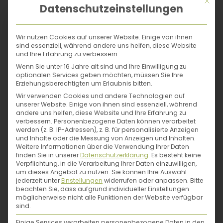
Mit di
Datenschutzeinstellungen
Lass uns gemeinsam die Welt retten: mit
Wir nutzen Cookies auf unserer Website. Einige von ihnen
sind essenziell, während andere uns helfen, diese Website
einer Permakultur-Agrarwende.
und Ihre Erfahrung zu verbessern.
Wenn Sie unter 16 Jahre alt sind und Ihre Einwilligung zu
optionalen Services geben möchten, müssen Sie Ihre
Eine Permakultur-Agrarwende würde so
Erziehungsberechtigten um Erlaubnis bitten.
einiges in unseren Leben ändern. Nicht
Wir verwenden Cookies und andere Technologien auf
unserer Website. Einige von ihnen sind essenziell, während
zuletzt:
unseren Wald retten
. Denn
Jonas Gampe
andere uns helfen, diese Website und Ihre Erfahrung zu
aufgrund der zu schnellen klimatischen
verbessern.
Personenbezogene Daten können verarbeitet
werden (z. B. IP-Adressen), z. B. für personalisierte Anzeigen
Veränderungen der letzten Jahre befinden
und Inhalte oder die Messung von Anzeigen und Inhalten.
Bei Jonas Gampe dreht sich alles um
wir uns in einem großflächigen Waldsterben.
Weitere Informationen über die Verwendung Ihrer Daten
Kreisläufe: Der gelernte Garten-
Lass uns also Wurzeln schlagen und
finden Sie in unserer
Datenschutzerklärung
.
Es besteht keine
Verpflichtung, in die Verarbeitung Ihrer Daten einzuwilligen,
Landschaftsbau-Techniker und
erkunden, wie der Wald der Zukunft
um dieses Angebot zu nutzen.
Sie können Ihre Auswahl
aussehen kann. Lass uns ins Thema
Trüffel-
Permakultur-Designer plant und gestaltet
jederzeit unter
Einstellungen
widerrufen oder anpassen.
Bitte
beachten Sie, dass aufgrund individueller Einstellungen
Anbau
schnuppern – denn diese Pilze
Permakultur-Flächen, begleitet mit seinem
möglicherweise nicht alle Funktionen der Website verfügbar
können nicht nur Bäume schützen, sondern
sind.
Team vom Planungsbüro Kreislauf-Gärten
bringen noch viel mehr Vorteile mit sich. Und
Projekte vom pflegeleichten
Einige Services verarbeiten personenbezogene Daten in den