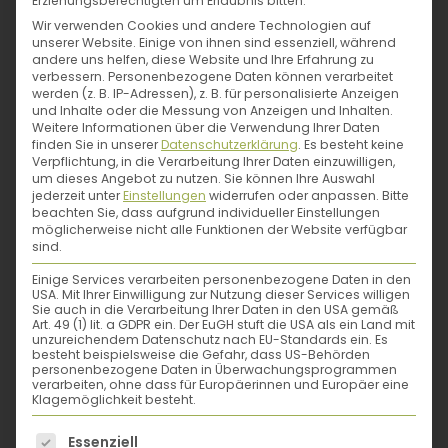
Erziehungsberechtigten um Erlaubnis bitten.
halfen ihr die Ausbildungen zur
Wir verwenden Cookies und andere Technologien auf
unserer Website. Einige von ihnen sind essenziell, während
Naturpädagogin, Streuobstwiesenführerin
andere uns helfen, diese Website und Ihre Erfahrung zu
Erlebnisbäuerin und Kräuterpädagogin.
verbessern.
Personenbezogene Daten können verarbeitet
werden (z. B. IP-Adressen), z. B. für personalisierte Anzeigen
Ulrike ist eine der Autorinnen des Buches „12
und Inhalte oder die Messung von Anzeigen und Inhalten.
ungezähmte Wildpflanzen fürs Leben“ –
Weitere Informationen über die Verwendung Ihrer Daten
finden Sie in unserer
Datenschutzerklärung
.
Es besteht keine
darin gibt sie ihre Leidenschaft und ihr
Verpflichtung, in die Verarbeitung Ihrer Daten einzuwilligen,
um dieses Angebot zu nutzen.
Sie können Ihre Auswahl
Wissen zu den Themen Wildpflanzen und
jederzeit unter
Einstellungen
widerrufen oder anpassen.
Bitte
Kräuter an andere weiter. Auf
beachten Sie, dass aufgrund individueller Einstellungen
möglicherweise nicht alle Funktionen der Website verfügbar
www.wildkraut.info bietet sie
sind.
Erlebnisführungen zum Thema Wildkräuter
Einige Services verarbeiten personenbezogene Daten in den
an.
USA. Mit Ihrer Einwilligung zur Nutzung dieser Services willigen
Sie auch in die Verarbeitung Ihrer Daten in den USA gemäß
Art. 49 (1) lit. a GDPR ein. Der EuGH stuft die USA als ein Land mit
unzureichendem Datenschutz nach EU-Standards ein. Es
besteht beispielsweise die Gefahr, dass US-Behörden
personenbezogene Daten in Überwachungsprogrammen
verarbeiten, ohne dass für Europäerinnen und Europäer eine
Klagemöglichkeit besteht.
Es folgt eine Liste der Service-Gruppen, für die eine
Essenziell