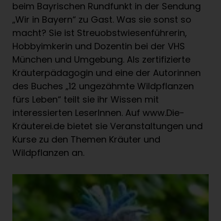
essbares Grün?
beim Bayrischen Rundfunkt in der Sendung
- Rausgehen, entspannen und heimische
„Wir in Bayern“ zu Gast. Was sie sonst so
Kräuterkraftpakete direkt vor der Haustür
macht? Sie ist Streuobstwiesenführerin,
finden
Hobbyimkerin und Dozentin bei der VHS
- Achtung ansteckend: Die Leidenschaft der
München und Umgebung. Als zertifizierte
Kräuterfrauen für Natur und Wildpflanzen
Kräuterpädagogin und eine der Autorinnen
greift um sich
des Buches „12 ungezähmte Wildpflanzen
fürs Leben“ teilt sie ihr Wissen mit
interessierten LeserInnen. Auf www.Die-
Kräuterei.de bietet sie Veranstaltungen und
Kurse zu den Themen Kräuter und
Wildpflanzen an.