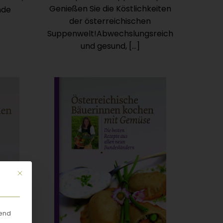
Genießen Sie die Köstlichkeiten
nde
der österreichischen
Suppenwelt!Abwechslungsreich
und gesund, […]
Mit diesem Button wird der Dialog geschlossen. Seine Funktionalität
rend