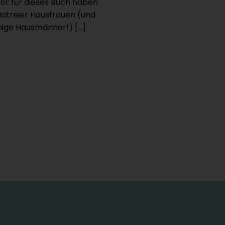
rol: für dieses Buch haben
Matreier Hausfrauen (und
nige Hausmänner!) […]