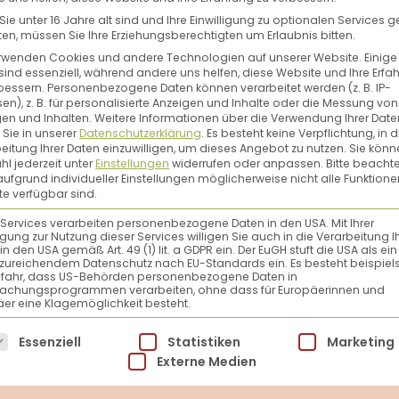
ie unter 16 Jahre alt sind und Ihre Einwilligung zu optionalen Services 
n, müssen Sie Ihre Erziehungsberechtigten um Erlaubnis bitten.
rwenden Cookies und andere Technologien auf unserer Website. Einige
sind essenziell, während andere uns helfen, diese Website und Ihre Erfa
bessern.
Personenbezogene Daten können verarbeitet werden (z. B. IP-
en), z. B. für personalisierte Anzeigen und Inhalte oder die Messung von
ALLES FÜR DIE
ÖSTERREICHISCH
en und Inhalten.
Weitere Informationen über die Verwendung Ihrer Date
 Sie in unserer
Datenschutzerklärung
.
Es besteht keine Verpflichtung, in d
VORRATSKAMMER
BÄUERINNEN KOCH
eitung Ihrer Daten einzuwilligen, um dieses Angebot zu nutzen.
Sie könn
KNÖDEL
l jederzeit unter
Einstellungen
widerrufen oder anpassen.
Bitte beachte
gute Vorrat für zu Hause!
ufgrund individueller Einstellungen möglicherweise nicht alle Funktione
e verfügbar sind.
Heut’ ist Knödeltag – die
lbstversorgung leicht
Rezepte aus Österrei
acht – einkochen nach
 Services verarbeiten personenbezogene Daten in den USA. Mit Ihrer
ligung zur Nutzung dieser Services willigen Sie auch in die Verarbeitung I
bewährten
in den USA gemäß Art. 49 (1) lit. a GDPR ein. Der EuGH stuft die USA als ei
nnenrezepten!Im Buch […]
zureichendem Datenschutz nach EU-Standards ein. Es besteht beispiel
efahr, dass US-Behörden personenbezogene Daten in
achungsprogrammen verarbeiten, ohne dass für Europäerinnen und
er eine Klagemöglichkeit besteht.
lgt eine Liste der Service-Gruppen, für die eine Einwillig
Essenziell
Statistiken
Marketing
Externe Medien