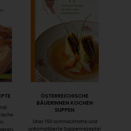
EPTE
ÖSTERREICHISCHE
BÄUERINNEN KOCHEN
mit
SUPPEN
rische
Über 150 schmackhafte und
em
unkomplizierte Suppenrezepte!
eeren,