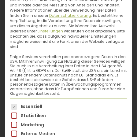
und Inhalte oder die Messung von Anzeigen und Inhalten.
auch gut Muffinförmchen verwendet
Weitere Informationen über die Verwendung Ihrer Daten
werden.
finden Sie in unserer
Datenschutzerklärung
.
Es besteht keine
Verpflichtung, in die Verarbeitung Ihrer Daten einzuwilligen,
um dieses Angebot zu nutzen.
Sie können Ihre Auswahl
jederzeit unter
Einstellungen
widerrufen oder anpassen.
Bitte
Du kannst
deine frischgesammelten Kräuter
beachten Sie, dass aufgrund individueller Einstellungen
möglicherweise nicht alle Funktionen der Website verfügbar
auch haltbarmachen
, indem du sie
sind.
trocknest – luftdicht verschlossen halten sie
Einige Services verarbeiten personenbezogene Daten in den
so mehrere Jahre.
USA. Mit Ihrer Einwilligung zur Nutzung dieser Services willigen
Sie auch in die Verarbeitung Ihrer Daten in den USA gemäß
Art. 49 (1) lit. a GDPR ein. Der EuGH stuft die USA als ein Land mit
unzureichendem Datenschutz nach EU-Standards ein. Es
Lust bekommen auf geniale Gerichte mit
besteht beispielsweise die Gefahr, dass US-Behörden
personenbezogene Daten in Überwachungsprogrammen
Kräutern? In „So schmecken Wildpflanzen“
verarbeiten, ohne dass für Europäerinnen und Europäer eine
Klagemöglichkeit besteht.
findest du
144 Rezepte
mit
30
Wildpflanzen
. Du wirst staunen, welche
Es folgt eine Liste der Service-Gruppen, für die eine
Essenziell
besonderen Geschmäcker in ihnen stecken!
Statistiken
Marketing
Externe Medien
Buch-Tipp