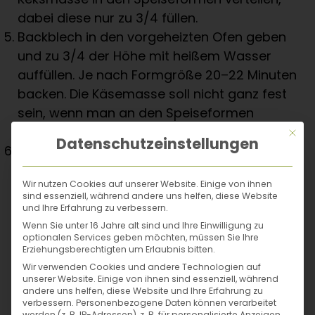
dabei diese nur zu 3/4 füllen.
Backblech in den vorgeheizten Ofen geben
und zu 3/4 der Höhe mit heißem Wasser
auffüllen. Je nach Formgröße 20–22 Minuten
backen. Die Käsemasse soll nicht ganz fest
sein, wenn man an den Speiseformen
vorsichtig rüttelt.
Mit di
Datenschutzeinstellungen
Die Speiseformen vorsichtig aus dem Ofen
nehmen und auskühlen lassen. Ausgekühlt
Wir nutzen Cookies auf unserer Website. Einige von ihnen
im Kühlschrank weitere 4 Stunden kühlen
sind essenziell, während andere uns helfen, diese Website
lassen, dann die Cheesecakes vorsichtig
und Ihre Erfahrung zu verbessern.
aus den Formen nehmen und vor dem
Wenn Sie unter 16 Jahre alt sind und Ihre Einwilligung zu
optionalen Services geben möchten, müssen Sie Ihre
Servieren mit frischen oder kandierten
Erziehungsberechtigten um Erlaubnis bitten.
Blüten und Früchten verzieren.
Wir verwenden Cookies und andere Technologien auf
unserer Website. Einige von ihnen sind essenziell, während
andere uns helfen, diese Website und Ihre Erfahrung zu
verbessern.
Personenbezogene Daten können verarbeitet
Tipp:
Anstelle der Speiseringe können
werden (z. B. IP-Adressen), z. B. für personalisierte Anzeigen