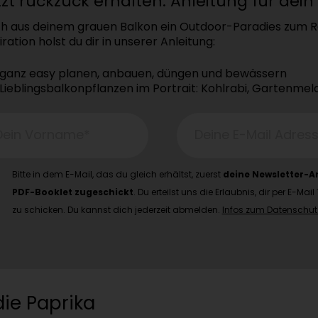
zt ruckzuck erhalten: Anleitung für dein
h aus deinem grauen Balkon ein Outdoor-Paradies zum Re
iration holst du dir in unserer Anleitung:
ganz easy planen, anbauen, düngen und bewässern
Lieblingsbalkonpflanzen im Portrait: Kohlrabi, Gartenme
Dein Vorname*
Deine E-Mail Adres
Bitte in dem E-Mail, das du gleich erhältst, zuerst
deine Newsletter-
PDF-Booklet zugeschickt
. Du erteilst uns die Erlaubnis, dir per E
zu schicken. Du kannst dich jederzeit abmelden.
Infos zum Datenschutz 
die Paprika