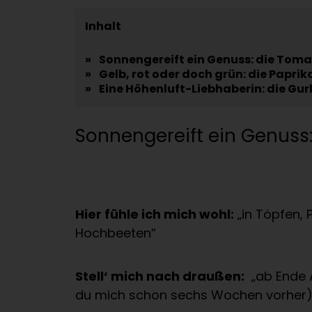
Inhalt
»
Sonnengereift ein Genuss: die Toma
»
Gelb, rot oder doch grün: die Paprik
»
Eine Höhenluft-Liebhaberin: die Gur
Sonnengereift ein Genuss
Hier fühle ich mich wohl:
„in Töpfen, 
Hochbeeten“
Stell‘ mich nach draußen:
„ab Ende A
du mich schon sechs Wochen vorher)