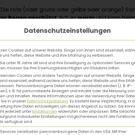
Die rote (oder grüne oder gelbe oder orange) Son
or Regen geschützt
, hat es
warm
und kann beim
ch ums Stützen keine Gedanken machen. Dafür stel
Datenschutzeinstellungen
tzen Cookies auf unserer Website. Einige von ihnen sind essenziell, wäh
säst du grundsätzlich
6 Wochen vor dem Auspfl
 uns helfen, diese Website und Ihre Erfahrung zu verbessern.
its Frischluft tanken, in kühleren Gegenden wartes
ie unter 16 Jahre alt sind und Ihre Einwilligung zu optionalen Services 
hen. Die ideale
Keimtemperatur liegt dabei zwis
n, müssen Sie Ihre Erziehungsberechtigten um Erlaubnis bitten.
rwenden Cookies und andere Technologien auf unserer Website. Einige
ns Kühle (15 °C)
.
Nach 2–3 Wochen
kannst du sie
sind essenziell, während andere uns helfen, diese Website und Ihre Erfa
ein paar Tage lang untertags ins Freie. Damit si
bessern.
Personenbezogene Daten können verarbeitet werden (z. B. IP-
en), z. B. für personalisierte Anzeigen und Inhalte oder die Messung von
en und Inhalten.
Weitere Informationen über die Verwendung Ihrer Date
 Sie in unserer
Datenschutzerklärung
.
Es besteht keine Verpflichtung, in d
eitung Ihrer Daten einzuwilligen, um dieses Angebot zu nutzen.
Sie könn
, um dir für Salat, Sugo und Caprese ausreichend E
l jederzeit unter
Einstellungen
widerrufen oder anpassen.
Bitte beachte
ufgrund individueller Einstellungen möglicherweise nicht alle Funktione
u am besten
reifen Kompost oder Wurmhumus
be
e verfügbar sind.
z so grün sind, ist es Zeit, nachzudüngen.
 Services verarbeiten personenbezogene Daten in den USA. Mit Ihrer