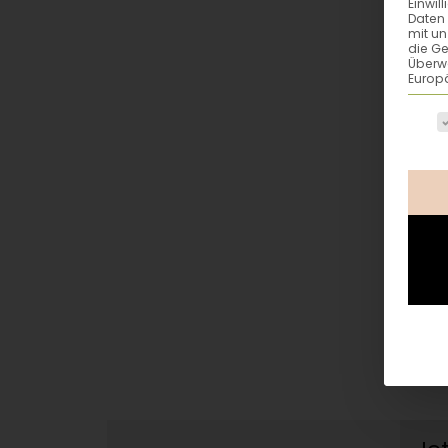
Einwil
Daten 
mit un
die G
Überw
Europä
Es fo