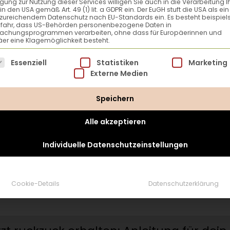
ligung zur Nutzung dieser Services willigen Sie auch in die Verarbeitung I
in den USA gemäß Art. 49 (1) lit. a GDPR ein. Der EuGH stuft die USA als ei
zureichendem Datenschutz nach EU-Standards ein. Es besteht beispiel
efahr, dass US-Behörden personenbezogene Daten in
achungsprogrammen verarbeiten, ohne dass für Europäerinnen und
er eine Klagemöglichkeit besteht.
lgt eine Liste der Service-Gruppen, für die eine Einwillig
Essenziell
Statistiken
Marketing
Externe Medien
Speichern
Alle akzeptieren
Individuelle Datenschutzeinstellungen
Tomaten gibt’s in (fast) allen Formen und Farben – welche
Cookie-Details
Datenschutzerklärung
Sorte darf auf deinen Balkon? Foto: © Rupert Pessl