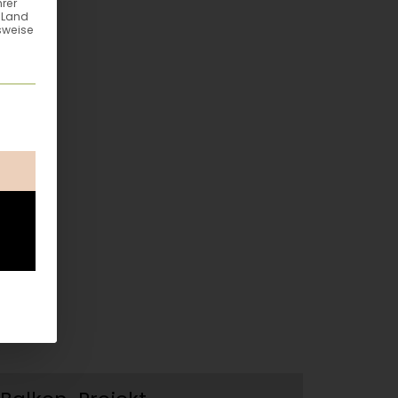
hrer
n Land
sweise
ung erteilt werden kann. Die erste Service-Gruppe ist esse