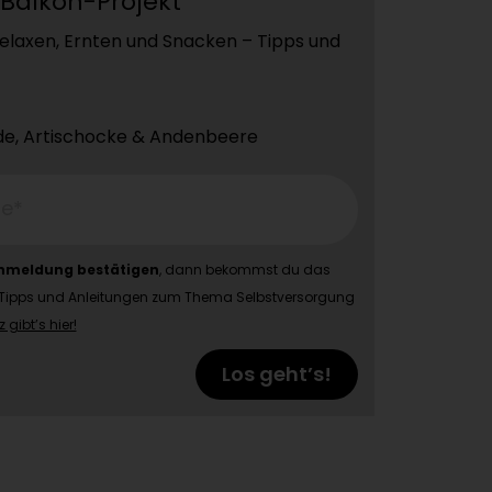
 Balkon-Projekt
laxen, Ernten und Snacken – Tipps und
lde, Artischocke & Andenbeere
se*
Anmeldung bestätigen
, dann bekommst du das
-Mail Tipps und Anleitungen zum Thema Selbstversorgung
gibt’s hier!
Los geht’s!