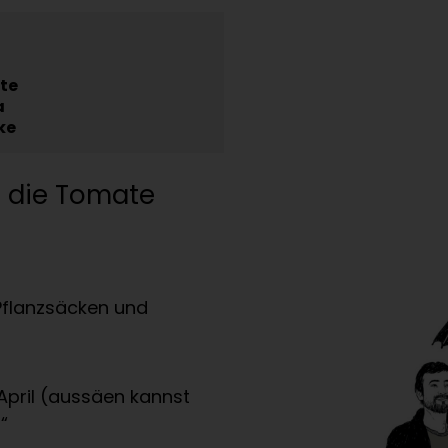
te
a
ke
: die Tomate
Pflanzsäcken und
pril (aussäen kannst
“