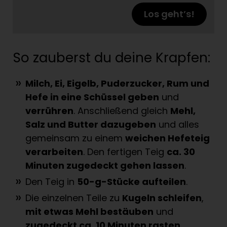
Los geht’s!
So zauberst du deine Krapfen:
Milch, Ei, Eigelb, Puderzucker, Rum und
Hefe in eine Schüssel geben
und
verrühren
. Anschließend gleich
Mehl,
Salz und Butter dazugeben
und alles
gemeinsam zu einem
weichen Hefeteig
verarbeiten
. Den fertigen Teig
ca. 30
Minuten zugedeckt gehen lassen
.
Den Teig in
50-g-Stücke aufteilen
.
Die einzelnen Teile zu
Kugeln schleifen
,
mit etwas Mehl bestäuben
und
zugedeckt ca. 10 Minuten rasten