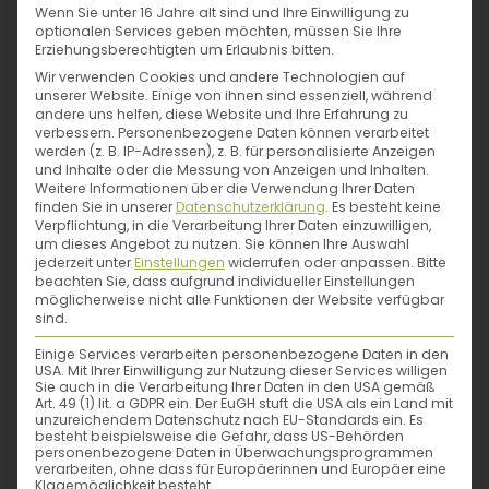
Wenn Sie unter 16 Jahre alt sind und Ihre Einwilligung zu
Pfanne oder Fritteuse, Rapsöl oder
optionalen Services geben möchten, müssen Sie Ihre
Erziehungsberechtigten um Erlaubnis bitten.
Butterschmalz? Wie schaffst du es, dass
Wir verwenden Cookies und andere Technologien auf
deine Faschingskrapfen herrlich fluffig
unserer Website. Einige von ihnen sind essenziell, während
und unglaublich köstlich
andere uns helfen, diese Website und Ihre Erfahrung zu
verbessern.
Personenbezogene Daten können verarbeitet
werden
?
Christina
verrät dir ihre Tipps und
werden (z. B. IP-Adressen), z. B. für personalisierte Anzeigen
Tricks – So gelingt es dir garantiert, Krapfen
und Inhalte oder die Messung von Anzeigen und Inhalten.
Weitere Informationen über die Verwendung Ihrer Daten
selber zu machen!
finden Sie in unserer
Datenschutzerklärung
.
Es besteht keine
Die richtige Pfanne
Verpflichtung, in die Verarbeitung Ihrer Daten einzuwilligen,
um dieses Angebot zu nutzen.
Sie können Ihre Auswahl
jederzeit unter
Einstellungen
widerrufen oder anpassen.
Bitte
„Verwende eine
Pfanne aus Edelstahl oder
beachten Sie, dass aufgrund individueller Einstellungen
möglicherweise nicht alle Funktionen der Website verfügbar
Gusseisen
, da diese die Wärme am besten
sind.
speichert. Eine Fritteuse hat den Vorteil,
Einige Services verarbeiten personenbezogene Daten in den
dass die korrekte Ausbacktemperatur
USA. Mit Ihrer Einwilligung zur Nutzung dieser Services willigen
Sie auch in die Verarbeitung Ihrer Daten in den USA gemäß
genau eingestellt werden kann. Allerdings
Art. 49 (1) lit. a GDPR ein. Der EuGH stuft die USA als ein Land mit
unzureichendem Datenschutz nach EU-Standards ein. Es
benötigst du dann wesentlich mehr Fett als
besteht beispielsweise die Gefahr, dass US-Behörden
personenbezogene Daten in Überwachungsprogrammen
in der Pfanne.“
verarbeiten, ohne dass für Europäerinnen und Europäer eine
Klagemöglichkeit besteht.