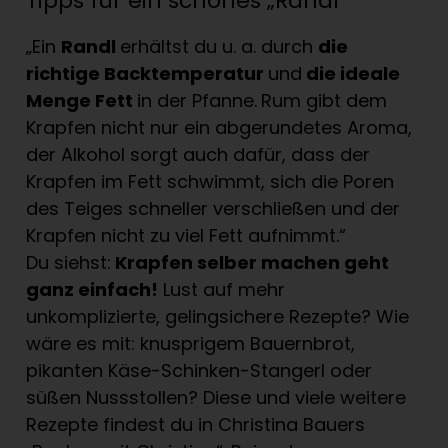
Tipps für ein schönes „Randl“
„Ein
Randl
erhältst du u. a. durch
die
richtige Backtemperatur
und
die ideale
Menge Fett
in der Pfanne.
Rum gibt dem
Krapfen nicht nur ein abgerundetes Aroma,
der Alkohol sorgt auch dafür, dass der
Krapfen im Fett schwimmt, sich die Poren
des Teiges schneller verschließen und der
Krapfen nicht zu viel Fett aufnimmt.“
Du siehst:
Krapfen selber machen geht
ganz einfach!
Lust auf mehr
unkomplizierte, gelingsichere Rezepte? Wie
wäre es mit: knusprigem Bauernbrot,
pikanten Käse-Schinken-Stangerl oder
süßen Nussstollen? Diese und viele weitere
Rezepte findest du in Christina Bauers