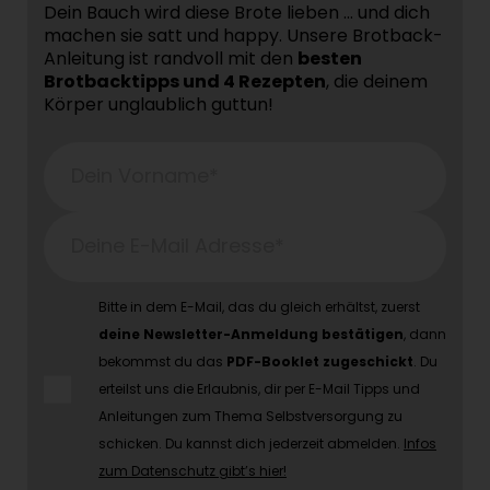
Dein Bauch wird diese Brote lieben … und dich
machen sie satt und happy. Unsere Brotback-
Anleitung ist randvoll mit den
besten
Brotbacktipps und 4 Rezepten
, die deinem
Körper unglaublich guttun!
Dein Vorname*
Deine E-Mail Adresse*
Bitte in dem E-Mail, das du gleich erhältst, zuerst
deine Newsletter-Anmeldung bestätigen
, dann
bekommst du das
PDF-Booklet zugeschickt
. Du
erteilst uns die Erlaubnis, dir per E-Mail Tipps und
Anleitungen zum Thema Selbstversorgung zu
schicken. Du kannst dich jederzeit abmelden.
Infos
zum Datenschutz gibt’s hier!