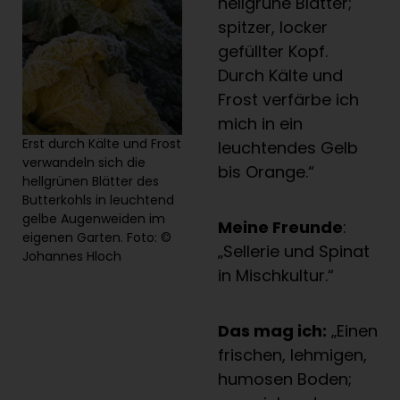
hellgrüne Blätter;
spitzer, locker
gefüllter Kopf.
Durch Kälte und
Frost verfärbe ich
mich in ein
Erst durch Kälte und Frost
leuchtendes Gelb
verwandeln sich die
bis Orange.“
hellgrünen Blätter des
Butterkohls in leuchtend
gelbe Augenweiden im
Meine Freunde
:
eigenen Garten. Foto: ©
„Sellerie und Spinat
Johannes Hloch
in Mischkultur.“
Das mag ich:
„Einen
frischen, lehmigen,
humosen Boden;