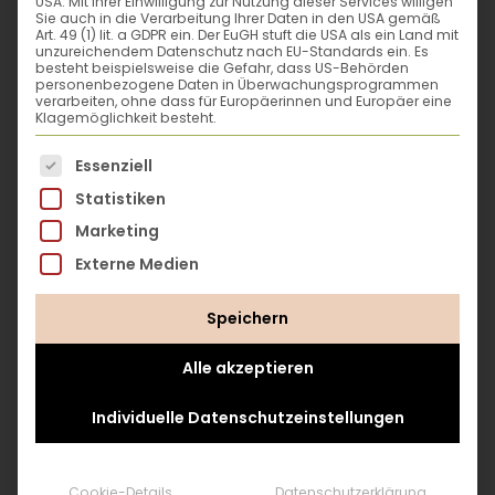
USA. Mit Ihrer Einwilligung zur Nutzung dieser Services willigen
Sie auch in die Verarbeitung Ihrer Daten in den USA gemäß
ein Geheimnis: im
Art. 49 (1) lit. a GDPR ein. Der EuGH stuft die USA als ein Land mit
Winter schmecke
unzureichendem Datenschutz nach EU-Standards ein. Es
besteht beispielsweise die Gefahr, dass US-Behörden
ich gar nicht scharf,
personenbezogene Daten in Überwachungsprogrammen
verarbeiten, ohne dass für Europäerinnen und Europäer eine
sondern süß. Echt!
Klagemöglichkeit besteht.
Versprochen!“
Es folgt eine Liste der Service-Gruppen, für die eine
Essenziell
Statistiken
Marketing
Das sagt Wolfgang Palme
Externe Medien
über mich:
Speichern
„Radieschen sind
der Inbegriff des
Frühlings
. Dass sie auch ein
knackiges,
Alle akzeptieren
attraktives und winterfestes Gemüse
Individuelle Datenschutzeinstellungen
sind, gehört zu den Geheimnissen des
Wintergärtnerns. Radieschen sind
frostfest
bis etwa -7 °C
, wobei die Knollen
Cookie-Details
Datenschutzerklärung