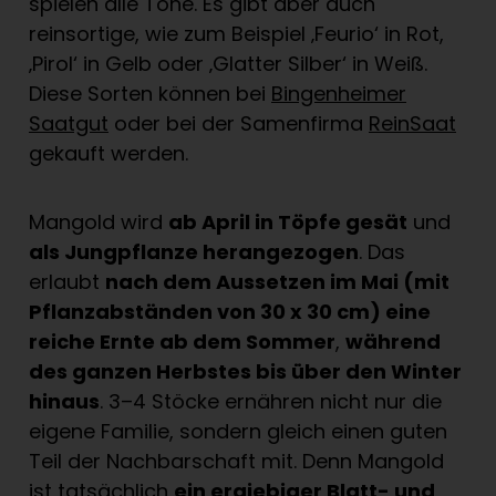
spielen alle Töne. Es gibt aber auch
reinsortige, wie zum Beispiel ‚Feurio‘ in Rot,
‚Pirol‘ in Gelb oder ‚Glatter Silber‘ in Weiß.
Diese Sorten können bei
Bingenheimer
Saatgut
oder bei der Samenfirma
ReinSaat
gekauft werden.
Mangold wird
ab April in Töpfe gesät
und
als Jungpflanze herangezogen
. Das
erlaubt
nach dem Aussetzen im Mai (mit
Pflanzabständen von 30 x 30 cm) eine
reiche Ernte ab dem Sommer
,
während
des ganzen Herbstes bis über den Winter
hinaus
. 3–4 Stöcke ernähren nicht nur die
eigene Familie, sondern gleich einen guten
Teil der Nachbarschaft mit. Denn Mangold
ist tatsächlich
ein ergiebiger Blatt- und