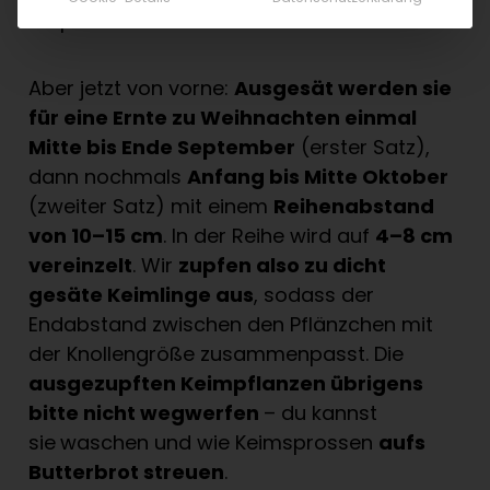
empfindlicher sind als die Blätter.
Aber jetzt von vorne:
Ausgesät werden sie
für eine Ernte zu Weihnachten einmal
Mitte bis Ende September
(erster Satz),
dann nochmals
Anfang bis Mitte Oktober
(zweiter Satz) mit einem
Reihenabstand
von 10–15 cm
. In der Reihe wird auf
4–8 cm
vereinzelt
. Wir
zupfen also zu dicht
gesäte Keimlinge aus
, sodass der
Endabstand zwischen den Pflänzchen mit
der Knollengröße zusammenpasst. Die
ausgezupften Keimpflanzen übrigens
bitte nicht wegwerfen
– du kannst
sie
waschen und wie Keimsprossen
aufs
Butterbrot streuen
.