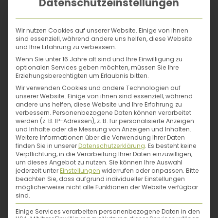
werden! Bitte vor
Datenschutzeinstellungen
allem im Winter
etwas
Wir nutzen Cookies auf unserer Website. Einige von ihnen
sind essenziell, während andere uns helfen, diese Website
Respektabstand
und Ihre Erfahrung zu verbessern.
einhalten, sonst
Wenn Sie unter 16 Jahre alt sind und Ihre Einwilligung zu
bilden wir nämlich
optionalen Services geben möchten, müssen Sie Ihre
Erziehungsberechtigten um Erlaubnis bitten.
aus Protest gar
Wir verwenden Cookies und andere Technologien auf
keine Knollen,
unserer Website. Einige von ihnen sind essenziell, während
andere uns helfen, diese Website und Ihre Erfahrung zu
sondern nur
verbessern.
Personenbezogene Daten können verarbeitet
oberirdisch
werden (z. B. IP-Adressen), z. B. für personalisierte Anzeigen
und Inhalte oder die Messung von Anzeigen und Inhalten.
Stängel.“
Weitere Informationen über die Verwendung Ihrer Daten
finden Sie in unserer
Datenschutzerklärung
.
Es besteht keine
Verpflichtung, in die Verarbeitung Ihrer Daten einzuwilligen,
Dafür bin ich zu
um dieses Angebot zu nutzen.
Sie können Ihre Auswahl
jederzeit unter
Einstellungen
widerrufen oder anpassen.
Bitte
haben:
„Für Partys,
beachten Sie, dass aufgrund individueller Einstellungen
möglicherweise nicht alle Funktionen der Website verfügbar
Feste,
sind.
Kinderbrotdosen.
Einige Services verarbeiten personenbezogene Daten in den
Jetzt verrate ich dir