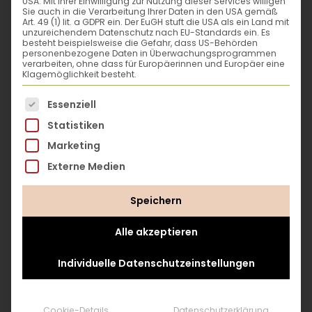
USA. Mit Ihrer Einwilligung zur Nutzung dieser Services willigen
Sie auch in die Verarbeitung Ihrer Daten in den USA gemäß
vermehren die
Art. 49 (1) lit. a GDPR ein. Der EuGH stuft die USA als ein Land mit
bedrohten Pflanzen in
unzureichendem Datenschutz nach EU-Standards ein. Es
besteht beispielsweise die Gefahr, dass US-Behörden
ihren Gärten oder
personenbezogene Daten in Überwachungsprogrammen
verarbeiten, ohne dass für Europäerinnen und Europäer eine
züchten seltene
Klagemöglichkeit besteht.
Nutztierrassen.
Es folgt eine Liste der Service-Gruppen, für die eine
Essenziell
Gemeinsam mit
Statistiken
Partnerinstitutionen und
Marketing
dem Bund arbeitet die
Stiftung daran, die
Externe Medien
genetische Vielfalt
Speichern
lebendig zu halten.
Alle akzeptieren
Seit der
Individuelle Datenschutzeinstellungen
Biodiversitätskonvention
von Rio 1992 hat sich die
Schweiz verpflichtet, die
Cookie-Details
Datenschutzerklärung