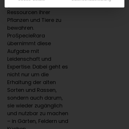
genetischen
Ressourcen ihrer
Pflanzen und Tiere zu
bewahren.
ProSpecieRara
übernimmt diese
Aufgabe mit
Leidenschaft und
Expertise. Dabei geht es
nicht nur um die
Erhaltung der alten
Sorten und Rassen,
sondern auch darum,
sie wieder zugänglich
und nutzbar zu machen
– in Gärten, Feldern und
Küchen.