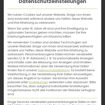
Nutztiere verschrieben. Mit viel Engagement
Datenschutzeinstellungen
setzt sich die Stiftung für die Erhaltung und
Nutzung von über 1500 Garten- und
Wir nutzen Cookies auf unserer Website. Einige von ihnen
Ackerpflanzen, etwa 400 Beerensorten,
sind essenziell, während andere uns helfen, diese Website
und Ihre Erfahrung zu verbessern.
2400 Obstsorten, 1000 Zierpflanzensorten
Wenn Sie unter 16 Jahre alt sind und Ihre Einwilligung zu
und 38 Nutztierrassen ein.
optionalen Services geben möchten, müssen Sie Ihre
Erziehungsberechtigten um Erlaubnis bitten.
Wir verwenden Cookies und andere Technologien auf
Ein starkes
unserer Website. Einige von ihnen sind essenziell, während
andere uns helfen, diese Website und Ihre Erfahrung zu
Netzwerk für
verbessern.
Personenbezogene Daten können verarbeitet
werden (z. B. IP-Adressen), z. B. für personalisierte Anzeigen
die Vielfalt
und Inhalte oder die Messung von Anzeigen und Inhalten.
Weitere Informationen über die Verwendung Ihrer Daten
finden Sie in unserer
Datenschutzerklärung
.
Es besteht keine
Das Herzstück von
Verpflichtung, in die Verarbeitung Ihrer Daten einzuwilligen,
ProSpecieRara ist ein
um dieses Angebot zu nutzen.
Sie können Ihre Auswahl
jederzeit unter
Einstellungen
widerrufen oder anpassen.
Bitte
großes Netzwerk aus
beachten Sie, dass aufgrund individueller Einstellungen
möglicherweise nicht alle Funktionen der Website verfügbar
ehrenamtlichen
sind.
Privatpersonen. Diese
Einige Services verarbeiten personenbezogene Daten in den
engagierten Menschen