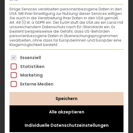
hineinbohren, durch die
Einige Services verarbeiten personenbezogene Daten in den
du das Band dann ziehst.
USA. Mit Ihrer Einwilligung zur Nutzung dieser Services willigen
Sie auch in die Verarbeitung Ihrer Daten in den USA gemäß
Zack, fertig ist die DIY-
Art. 49 (1) lit. a GDPR ein. Der EuGH stuft die USA als ein Land mit
unzureichendem Datenschutz nach EU-Standards ein. Es
Pflanzenampel.
besteht beispielsweise die Gefahr, dass US-Behörden
personenbezogene Daten in Überwachungsprogrammen
verarbeiten, ohne dass für Europäerinnen und Europäer eine
Klagemöglichkeit besteht.
Regal-Gärtnern
Es folgt eine Liste der Service-Gruppen, für die eine
Essenziell
Vertikales Gärtnern kann schnell zum
Statistiken
Upcycling-Projekt
werden: Halte nach
Marketing
einem schmalen Regal Ausschau, zum
Externe Medien
Beispiel auf dem Flohmarkt. Wenn es
größentechnisch auf dein Fensterbrett
Speichern
passt, kannst du die einzelnen Regalböden
nutzen, um mit ihnen die Fläche deines
Alle akzeptieren
Fensterbretts zu vergrößern. Hier musst du
Individuelle Datenschutzeinstellungen
nur aufpassen, dass es dir wirklich einen