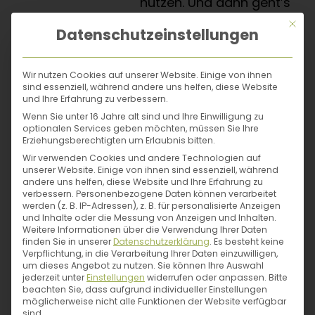
nutzen. Und dann geht’s
back to the 80’s: Knüpfe
Mit di
Datenschutzeinstellungen
mit einer stabilen
Juteschnur ein
Wir nutzen Cookies auf unserer Website. Einige von ihnen
Makramee-Netz.
sind essenziell, während andere uns helfen, diese Website
Einfache Anleitungen
und Ihre Erfahrung zu verbessern.
findest du überall im
Wenn Sie unter 16 Jahre alt sind und Ihre Einwilligung zu
optionalen Services geben möchten, müssen Sie Ihre
Internet (z. B.
HIER
). Stelle
Erziehungsberechtigten um Erlaubnis bitten.
nun das zukünftige
Wir verwenden Cookies und andere Technologien auf
unserer Website. Einige von ihnen sind essenziell, während
Pflanzgefäß hinein und
andere uns helfen, diese Website und Ihre Erfahrung zu
pass auf, dass es nicht
verbessern.
Personenbezogene Daten können verarbeitet
werden (z. B. IP-Adressen), z. B. für personalisierte Anzeigen
durchrutschen und
und Inhalte oder die Messung von Anzeigen und Inhalten.
hinunterfallen kann.
Weitere Informationen über die Verwendung Ihrer Daten
finden Sie in unserer
Datenschutzerklärung
.
Es besteht keine
Wenn es das Material
Verpflichtung, in die Verarbeitung Ihrer Daten einzuwilligen,
um dieses Angebot zu nutzen.
Sie können Ihre Auswahl
des Gefäßes zulässt,
jederzeit unter
Einstellungen
widerrufen oder anpassen.
Bitte
kannst du auch am
beachten Sie, dass aufgrund individueller Einstellungen
möglicherweise nicht alle Funktionen der Website verfügbar
oberen Rand Löcher
sind.