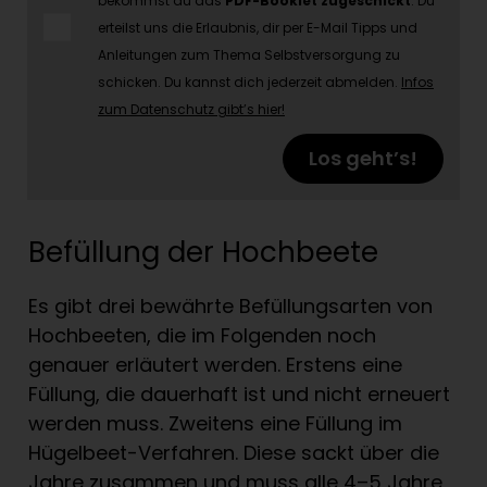
bekommst du das
PDF-Booklet zugeschickt
. Du
erteilst uns die Erlaubnis, dir per E-Mail Tipps und
Anleitungen zum Thema Selbstversorgung zu
schicken. Du kannst dich jederzeit abmelden.
Infos
zum Datenschutz gibt’s hier!
Los geht’s!
Befüllung der Hochbeete
Es gibt drei bewährte Befüllungsarten von
Hochbeeten, die im Folgenden noch
genauer erläutert werden. Erstens eine
Füllung, die dauerhaft ist und nicht erneuert
werden muss. Zweitens eine Füllung im
Hügelbeet-Verfahren. Diese sackt über die
Jahre zusammen und muss alle 4–5 Jahre