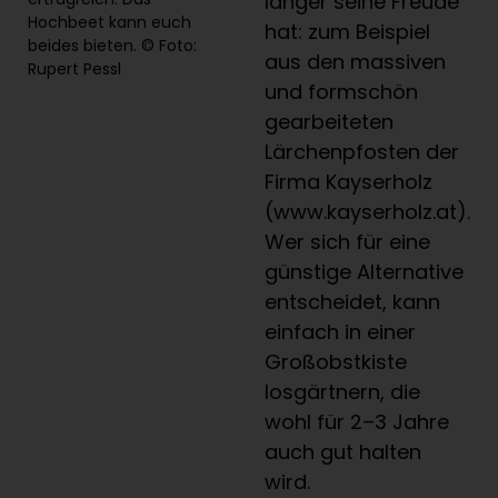
länger seine Freude
Hochbeet kann euch
hat: zum Beispiel
beides bieten. © Foto:
aus den massiven
Rupert Pessl
und formschön
gearbeiteten
Lärchenpfosten der
Firma Kayserholz
(www.kayserholz.at).
Wer sich für eine
günstige Alternative
entscheidet, kann
einfach in einer
Großobstkiste
losgärtnern, die
wohl für 2–3 Jahre
auch gut halten
wird.