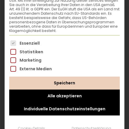
USA. Mit Ihrer Einwilligung zur Nutzung dieser Services willigen
Bims in den
Sie auch in die Verarbeitung Ihrer Daten in den USA gemäß
Art. 49 (1) lit. a GDPR ein. Der EuGH stuft die USA als ein Land mit
Mutterboden
unzureichendem Datenschutz nach EU-Standards ein. Es
einzuarbeiten –
besteht beispielsweise die Gefahr, dass US-Behörden
personenbezogene Daten in Überwachungsprogrammen
außer es handelt
verarbeiten, ohne dass für Europäerinnen und Europäer eine
Klagemöglichkeit besteht.
sich ohnehin um
einen Lehmboden,
Es folgt eine Liste der Service-Gruppen, für die eine
Essenziell
der gut Wasser
Statistiken
speichern kann.
Marketing
Externe Medien
Füllung im Hügelbeet-Verfahren
Speichern
(für ein 80 cm hohes Hochbeet)
Alle akzeptieren
Die unterste
Individuelle Datenschutzeinstellungen
Schichte besteht
aus circa 40 cm
zerkleinerten Ästen,
Cookie-Details
Datenschutzerklärung