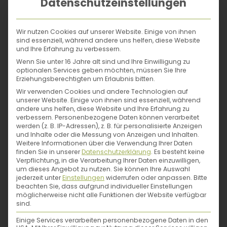
einem guten
Datenschutzeinstellungen
Mutterboden
(darauf achten,
Wir nutzen Cookies auf unserer Website. Einige von ihnen
dass keine
sind essenziell, während andere uns helfen, diese Website
und Ihre Erfahrung zu verbessern.
Unkrautsamen
Wenn Sie unter 16 Jahre alt sind und Ihre Einwilligung zu
drinnen sind, das
optionalen Services geben möchten, müssen Sie Ihre
Erziehungsberechtigten um Erlaubnis bitten.
heißt idealerweise
Wir verwenden Cookies und andere Technologien auf
aus größerer Tiefe
unserer Website. Einige von ihnen sind essenziell, während
entnehmen), und
andere uns helfen, diese Website und Ihre Erfahrung zu
verbessern.
Personenbezogene Daten können verarbeitet
circa 20 % reifem
werden (z. B. IP-Adressen), z. B. für personalisierte Anzeigen
und Inhalte oder die Messung von Anzeigen und Inhalten.
Kompost. Da die
Weitere Informationen über die Verwendung Ihrer Daten
Erde im Hochbeet
finden Sie in unserer
Datenschutzerklärung
.
Es besteht keine
Verpflichtung, in die Verarbeitung Ihrer Daten einzuwilligen,
schneller
um dieses Angebot zu nutzen.
Sie können Ihre Auswahl
austrocknet als im
jederzeit unter
Einstellungen
widerrufen oder anpassen.
Bitte
beachten Sie, dass aufgrund individueller Einstellungen
Mutterboden,
möglicherweise nicht alle Funktionen der Website verfügbar
bewährt es sich,
sind.
etwas Lava oder
Einige Services verarbeiten personenbezogene Daten in den