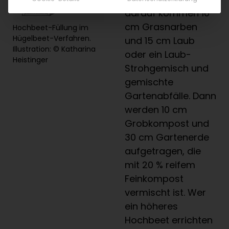
darauf kommen 10
cm Grasnarben
Hochbeet-Füllung im
Hügelbeet-Verfahren.
und 15 cm Laub
Illustration: © Katharina
oder ein Laub-
Heistinger
Strohgemisch und
gemischte
Gartenabfälle. Dann
werden 10 cm
Grobkompost und
30 cm Gartenerde
aufgetragen, die
mit 20 % reifem
Feinkompost
vermischt ist. Wer
ein höheres
Hochbeet errichten