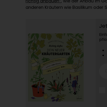
richtig anbauen“
, wie der Anbau im G
anderen Kräutern wie Basilikum oder S
Je
Ein
pfla