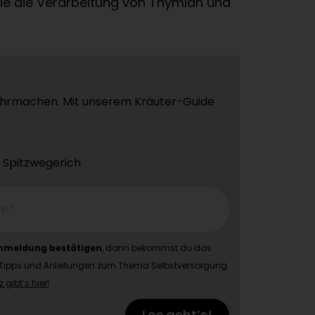
wie die Verarbeitung von Thymian und
wahrmachen. Mit unserem Kräuter-Guide
d Spitzwegerich
se*
Anmeldung bestätigen
, dann bekommst du das
-Mail Tipps und Anleitungen zum Thema Selbstversorgung
gibt’s hier!
Los geht’s!