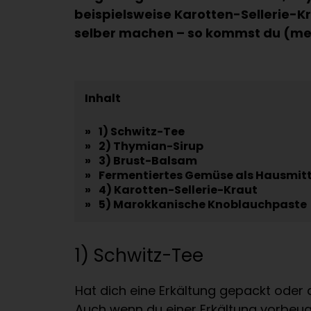
beispielsweise Karotten-Sellerie-K
selber machen – so kommst du (meh
Inhalt
»
1) Schwitz-Tee
»
2) Thymian-Sirup
»
3) Brust-Balsam
»
Fermentiertes Gemüse als Hausmitt
»
4) Karotten-Sellerie-Kraut
»
5) Marokkanische Knoblauchpaste
1) Schwitz-Tee
Hat dich eine Erkältung gepackt oder 
Auch wenn du einer Erkältung vorbeuge