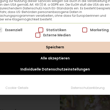
Staffler aus
„Die Kraft
ligung zur Nutzung dieser Services willigen Sie auch in die Verarbeitung I
in den USA gemäß Art. 49 (1) lit. a GDPR ein. Der EuGH stuft die USA als ei
zureichendem Datenschutz nach EU-Standards ein. Es besteht beispiel
efahr, dass US-Behörden personenbezogene Daten in
achungsprogrammen verarbeiten, ohne dass für Europäerinnen und
er eine Klagemöglichkeit besteht.
lgt eine Liste der Service-Gruppen, für die eine Einwillig
Essenziell
Statistiken
Marketing
Externe Medien
Speichern
Alle akzeptieren
Individuelle Datenschutzeinstellungen
Cookie-Details
Datenschutzerklärung
 Wasser übergießen