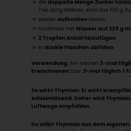
die
doppelte Menge Zucker hinz
Tee übrig bleiben, sind das 150 g Z
wieder
aufkochen
lassen
nochmals mit
Wasser auf 225 g n
2 Tropfen Anisöl hinzufügen
in
dunkle Flaschen abfüllen
Verwendung
: Am besten
3-mal tägli
Erwachsenen
bzw.
3-mal täglich 1 T
So wirkt Thymian: Er wirkt krampflös
schleimlösend. Daher wird Thymian
Luftwege empfohlen.
Du willst Thymian aus dem eigene