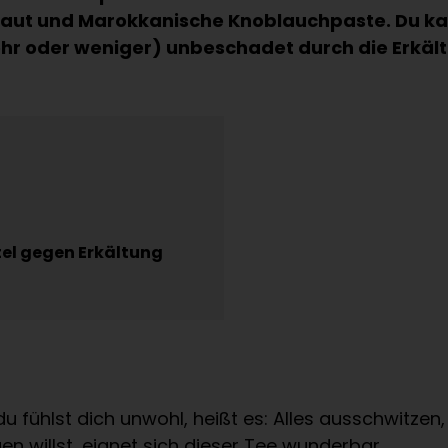
raut und Marokkanische Knoblauchpaste. Du kan
r oder weniger) unbeschadet durch die Erkält
el gegen Erkältung
du fühlst dich unwohl, heißt es: Alles ausschwitze
n willst, eignet sich dieser Tee wunderbar.