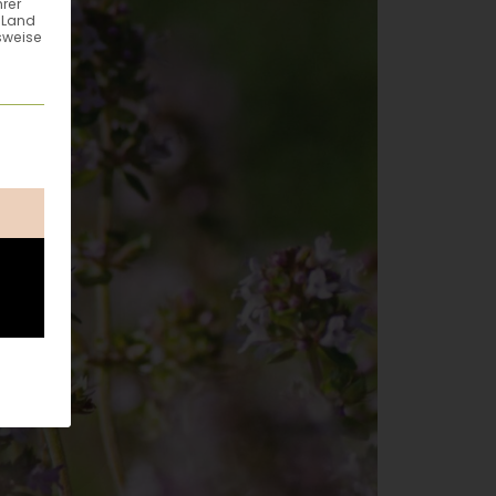
hrer
n Land
sweise
ung erteilt werden kann. Die erste Service-Gruppe ist esse