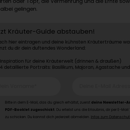
arten oder Topf, die Vermehrung und die Ernte so
albei gelingen.
tzt Kräuter-Guide abstauben!
fach hier eintragen und deine kühnsten Kräuterträume 
nzt du dir dein duftendes Wonderland:
Inspiration für deine Kräuterwelt (drinnen & draußen)
4 detaillierte Portraits: Basilikum, Majoran, Agastache un
Dein Vorname*
Deine E-Mail Adres
Bitte in dem E-Mail, das du gleich erhältst, zuerst
deine Newsletter-
PDF-Booklet zugeschickt
. Du erteilst uns die Erlaubnis, dir per E
zu schicken. Du kannst dich jederzeit abmelden.
Infos zum Datenschutz 