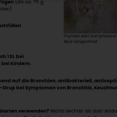
ufügen
(da ca. 75 g
ucker)
achfüllen
Thymian wirkt krampflösend au
Alice Hönigschmid
ch 1 EL bei
L bei Kindern.
end auf die Bronchien, antibakteriell, antisepti
-Sirup bei Symptomen von Bronchitis, Keuchhu
n Garten verwenden?
Nichts leichter als das! Andre