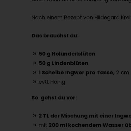
Nach einem Rezept von Hildegard Krei
Das brauchst du:
50 g Holunderblüten
50 g Lindenblüten
1 Scheibe Ingwer pro Tasse,
2 cm 
evtl.
Honig
So gehst du vor:
2 TL der Mischung mit einer Ingw
mit
200 ml kochendem Wasser ü