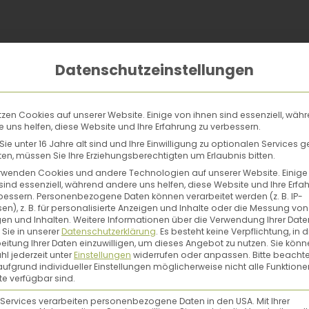
m wie möglich trinken.
Datenschutzeinstellungen
lunder und Lindenblüten gelten als den Körper wär
tzen Cookies auf unserer Website. Einige von ihnen sind essenziell, wäh
hwitzen kommst.
 uns helfen, diese Website und Ihre Erfahrung zu verbessern.
ie unter 16 Jahre alt sind und Ihre Einwilligung zu optionalen Services 
n, müssen Sie Ihre Erziehungsberechtigten um Erlaubnis bitten.
rwenden Cookies und andere Technologien auf unserer Website. Einige
sind essenziell, während andere uns helfen, diese Website und Ihre Erfa
bessern.
Personenbezogene Daten können verarbeitet werden (z. B. IP-
en), z. B. für personalisierte Anzeigen und Inhalte oder die Messung von
en und Inhalten.
Weitere Informationen über die Verwendung Ihrer Date
hat, kämpft meist auch
 Sie in unserer
Datenschutzerklärung
.
Es besteht keine Verpflichtung, in d
eitung Ihrer Daten einzuwilligen, um dieses Angebot zu nutzen.
Sie könn
s Hausmittel gegen
l jederzeit unter
Einstellungen
widerrufen oder anpassen.
Bitte beachte
ufgrund individueller Einstellungen möglicherweise nicht alle Funktione
e verfügbar sind.
 Services verarbeiten personenbezogene Daten in den USA. Mit Ihrer