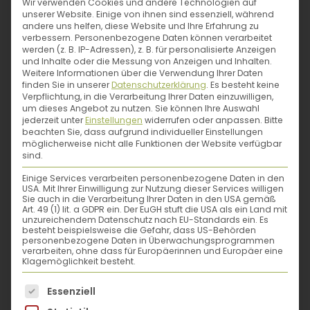
Wir verwenden Cookies und andere Technologien auf
unserer Website. Einige von ihnen sind essenziell, während
SCHNECKEN IM GARTEN – DIE DREI
andere uns helfen, diese Website und Ihre Erfahrung zu
GROSSEN FEHLER DER S
verbessern.
Personenbezogene Daten können verarbeitet
werden (z. B. IP-Adressen), z. B. für personalisierte Anzeigen
CHNECKENGEPLAGTEN UND WIE DU SIE V
und Inhalte oder die Messung von Anzeigen und Inhalten.
Weitere Informationen über die Verwendung Ihrer Daten
ERMEIDEST!
finden Sie in unserer
Datenschutzerklärung
.
Es besteht keine
Verpflichtung, in die Verarbeitung Ihrer Daten einzuwilligen,
Angeknabberte Salatköpfe, löchrige
um dieses Angebot zu nutzen.
Sie können Ihre Auswahl
Basilikumblätter, Fraßspuren am Fallobst und
jederzeit unter
Einstellungen
widerrufen oder anpassen.
Bitte
verräterische Spuren, die keinen Zweifel an der
beachten Sie, dass aufgrund individueller Einstellungen
Identität der Übeltäter lassen: Wenn sich
möglicherweise nicht alle Funktionen der Website verfügbar
Schnecken am liebevoll gehegten Gemüsegärtlein
sind.
gütlich tun, bewahren die wenigsten Gärtnerinnen
und Gärtner Ruhe. Dabei erfüllen die kleinen
Einige Services verarbeiten personenbezogene Daten in den
Plagegeister durchaus eine wichtige Rolle in
USA. Mit Ihrer Einwilligung zur Nutzung dieser Services willigen
deinem Gartenkreislauf und können in vielen
Sie auch in die Verarbeitung Ihrer Daten in den USA gemäß
Art. 49 (1) lit. a GDPR ein. Der EuGH stuft die USA als ein Land mit
Fällen schon durch ein…
unzureichendem Datenschutz nach EU-Standards ein. Es
besteht beispielsweise die Gefahr, dass US-Behörden
personenbezogene Daten in Überwachungsprogrammen
Mehr erfahren
verarbeiten, ohne dass für Europäerinnen und Europäer eine
Klagemöglichkeit besteht.
Es folgt eine Liste der Service-Gruppen, für die eine
Essenziell