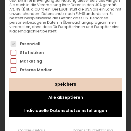
USA. Mit Ihrer Einwilligung zur Nutzung dieser Services willigen
und Bäumen -
von
Sie auch in die Verarbeitung Ihrer Daten in den USA gemäß
Art. 49 (1) lit. a GDPR ein. Der EuGH stuft die USA als ein Land mit
selbstgezüchtet mit
10–21 °C
unzureichendem Datenschutz nach EU-Standards ein. Es
Kaffeesatz oder Holz.
besteht beispielsweise die Gefahr, dass US-Behörden
85–90% relative
Foto: © Moritz
personenbezogene Daten in Überwachungsprogrammen
verarbeiten, ohne dass für Europäerinnen und Europäer eine
Wildenauer
Luftfeuchtigkeit
Klagemöglichkeit besteht.
Es folgt eine Liste der Service-Gruppen, für die eine
Essenziell
Nun aber ans Werk –
Statistiken
starte deinen
Marketing
Austernseitlings-
Anbau! Du kannst die
Externe Medien
Austernpilze auf
Speichern
verschiedenen
Materialien züchten,
Alle akzeptieren
beispielsweise
Kaffeesatz oder Holz.
Individuelle Datenschutzeinstellungen
Hier findest du eine
Cookie-Details
Datenschutzerklärung