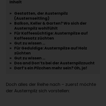
Inhalt
»
Gestatten, der Austernpilz
(Austernseitling)
»
Balkon, Keller & Garten? Wo sich der
Austernpilz wohlfühlt
»
Für Kaffeesüchtige: Austernpilze auf
Kaffeesatz züchten
»
Gut zu wissen …
»
Für Geduldige: Austernpilze auf Holz
züchten
»
Gut zu wissen …
»
Dos and Don’ts bei der Austernpilzzucht
»
Darf’s ein Pilzchen mehr sein? Oh, ja!
Doch alles der Reihe nach – zuerst möchte
der Austernpilz sich vorstellen: