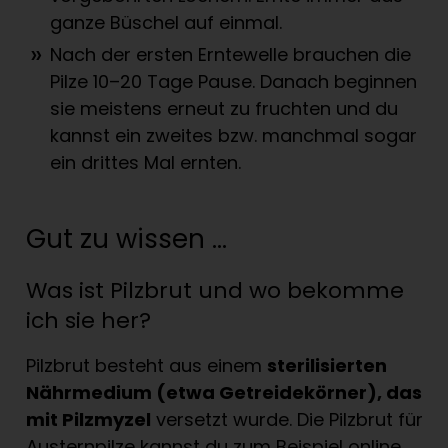
ganze Büschel auf einmal.
Nach der ersten Erntewelle brauchen die
Pilze 10–20 Tage Pause. Danach beginnen
sie meistens erneut zu fruchten und du
kannst ein zweites bzw. manchmal sogar
ein drittes Mal ernten.
Gut zu wissen …
Was ist Pilzbrut und wo bekomme
ich sie her?
Pilzbrut besteht aus einem
sterilisierten
N
ä
hrmedium (etwa Getreidek
ö
rner), das
mit Pilzmyzel
versetzt wurde. Die Pilzbrut für
Austernpilze kannst du zum Beispiel online