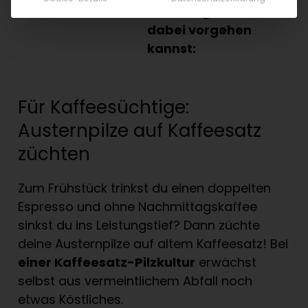
Anleitung, wie du
dabei vorgehen
kannst:
Für Kaffeesüchtige:
Austernpilze auf Kaffeesatz
züchten
Zum Frühstück trinkst du einen doppelten
Espresso und ohne Nachmittagskaffee
sinkst du ins Leistungstief? Dann züchte
deine Austernpilze auf altem Kaffeesatz! Bei
einer Kaffeesatz-Pilzkultur
erwächst
selbst aus vermeintlichem Abfall noch
etwas Köstliches.