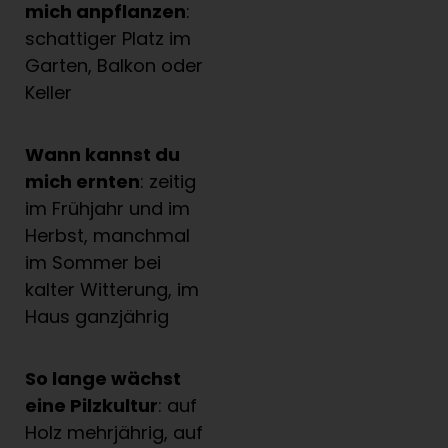
mich anpflanzen
:
schattiger Platz im
Garten, Balkon oder
Keller
Wann kannst du
mich ernten
: zeitig
im Frühjahr und im
Herbst, manchmal
im Sommer bei
kalter Witterung, im
Haus ganzjährig
So lange w
ä
chst
eine Pilzkultur
: auf
Holz mehrjährig, auf