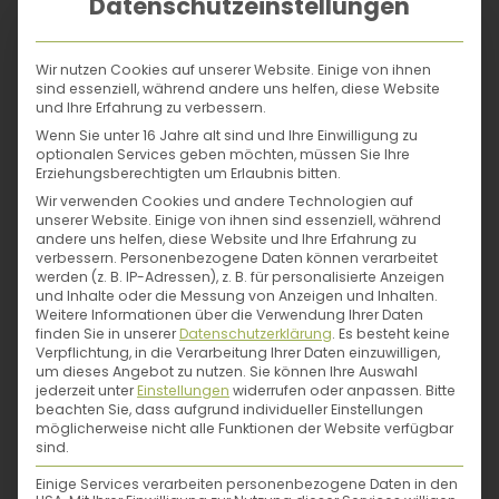
Datenschutzeinstellungen
Bitte in dem E-Mail, das du gleich erhältst, zuerst
deine Newsletter-Anmeldung bestätigen
, dann
Wir nutzen Cookies auf unserer Website. Einige von ihnen
bekommst du das
PDF-Booklet zugeschickt
. Du
sind essenziell, während andere uns helfen, diese Website
erteilst uns die Erlaubnis, dir per E-Mail Tipps und
und Ihre Erfahrung zu verbessern.
Anleitungen zum Thema Selbstversorgung zu
Wenn Sie unter 16 Jahre alt sind und Ihre Einwilligung zu
optionalen Services geben möchten, müssen Sie Ihre
schicken. Du kannst dich jederzeit abmelden.
Infos
Erziehungsberechtigten um Erlaubnis bitten.
zum Datenschutz gibt’s hier!
Wir verwenden Cookies und andere Technologien auf
unserer Website. Einige von ihnen sind essenziell, während
Los geht’s!
andere uns helfen, diese Website und Ihre Erfahrung zu
verbessern.
Personenbezogene Daten können verarbeitet
werden (z. B. IP-Adressen), z. B. für personalisierte Anzeigen
und Inhalte oder die Messung von Anzeigen und Inhalten.
Weitere Informationen über die Verwendung Ihrer Daten
Die
finden Sie in unserer
Datenschutzerklärung
.
Es besteht keine
Verpflichtung, in die Verarbeitung Ihrer Daten einzuwilligen,
Idealbedingungen
um dieses Angebot zu nutzen.
Sie können Ihre Auswahl
jederzeit unter
Einstellungen
widerrufen oder anpassen.
Bitte
für den
beachten Sie, dass aufgrund individueller Einstellungen
möglicherweise nicht alle Funktionen der Website verfügbar
Austernpilz
Austernpilze
sind.
wachsen im Wald in
Einige Services verarbeiten personenbezogene Daten in den
Raumtemperatur
der Nähe von Moos