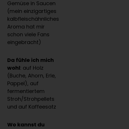
Gemüse in Saucen
(mein einzigartiges
kalbfleischähnliches
Aroma hat mir
schon viele Fans
eingebracht)
Da f
ü
hle ich mich
wohl
: auf Holz
(Buche, Ahorn, Erle,
Pappel), auf
fermentiertem
Stroh/Strohpellets
und auf Kaffeesatz
Wo kannst du