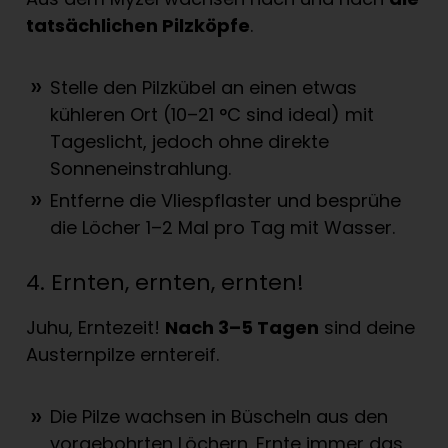
tats
ä
chlichen Pilzk
ö
pfe
.
Stelle den Pilzkübel an einen etwas
kühleren Ort (10–21 °C sind ideal) mit
Tageslicht, jedoch ohne direkte
Sonneneinstrahlung.
Entferne die Vliespflaster und besprühe
die Löcher 1–2 Mal pro Tag mit Wasser.
4. Ernten, ernten, ernten!
Juhu, Erntezeit!
Nach 3
–
5 Tagen
sind deine
Austernpilze erntereif.
Die Pilze wachsen in Büscheln aus den
vorgebohrten Löchern. Ernte immer das