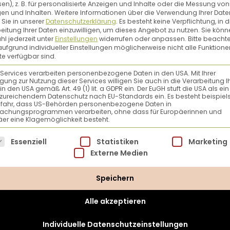
en), z. B. für personalisierte Anzeigen und Inhalte oder die Messung von
en und Inhalten.
Weitere Informationen über die Verwendung Ihrer Date
 Sie in unserer
Datenschutzerklärung
.
Es besteht keine Verpflichtung, in d
eitung Ihrer Daten einzuwilligen, um dieses Angebot zu nutzen.
Sie könn
l jederzeit unter
Einstellungen
widerrufen oder anpassen.
Bitte beachte
ufgrund individueller Einstellungen möglicherweise nicht alle Funktione
e verfügbar sind.
 Services verarbeiten personenbezogene Daten in den USA. Mit Ihrer
ligung zur Nutzung dieser Services willigen Sie auch in die Verarbeitung I
KRÄUTERDSCHUNGEL
HÖRST DU DEIN BALK
in den USA gemäß Art. 49 (1) lit. a GDPR ein. Der EuGH stuft die USA als ei
zureichendem Datenschutz nach EU-Standards ein. Es besteht beispiel
efahr, dass US-Behörden personenbezogene Daten in
Balkon? Nur weil du
Sonnengereift ein Genuss:
achungsprogrammen verarbeiten, ohne dass für Europäerinnen und
er eine Klagemöglichkeit besteht.
 nicht, dass du auf
Töpfen, Pflanzsäcken und
st. Lass doch einfach die
Ende April (aussäen kanns
lgt eine Liste der Service-Gruppen, für die eine Einwillig
Essenziell
Statistiken
Marketing
Externe Medien
Weiterlesen
Speichern
Alle akzeptieren
Individuelle Datenschutzeinstellungen