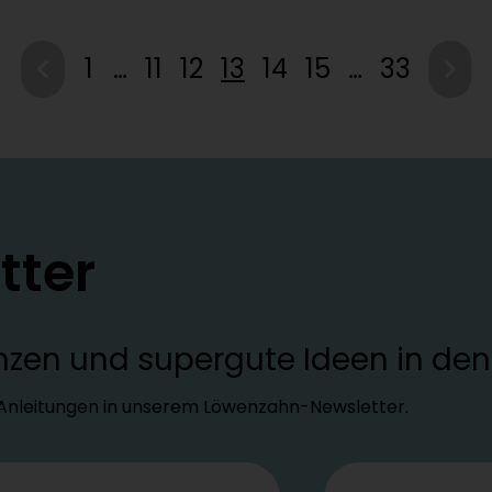
1
…
11
12
13
14
15
…
33
tter
lanzen und supergute Ideen in d
d Anleitungen in unserem Löwenzahn-Newsletter.