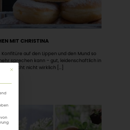
EN MIT CHRISTINA
 Konfitüre auf den Lippen und den Mund so
mehr sprechen kann – gut, leidenschaftlich in
t vielleicht nicht wirklich […]
Mit diesem Button wird der Dialog geschlossen. Seine Funktionalität
rend
geben
 von
hrung