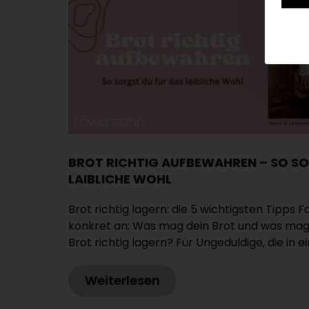
BROT RICHTIG AUFBEWAHREN – SO SO
LAIBLICHE WOHL
Brot richtig lagern: die 5 wichtigsten Tipps 
konkret an: Was mag dein Brot und was mag e
Brot richtig lagern? Für Ungeduldige, die in e
Weiterlesen