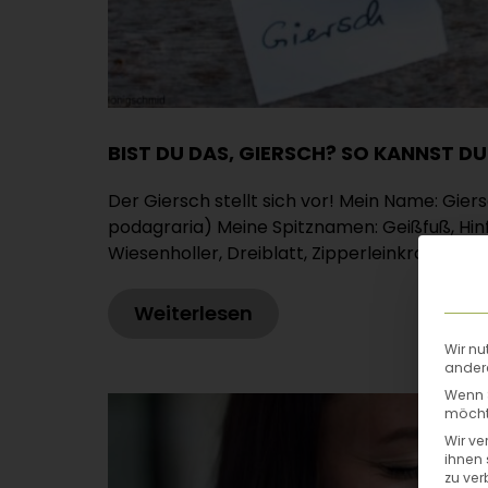
BIST DU DAS, GIERSCH? SO KANNST D
Der Giersch stellt sich vor! Mein Name: Gie
podagraria) Meine Spitznamen: Geißfuß, Hinf
Wiesenholler, Dreiblatt, Zipperleinkraut, Po
Weiterlesen
Wir nu
andere
Wenn S
möchte
Wir ve
ihnen 
zu ver