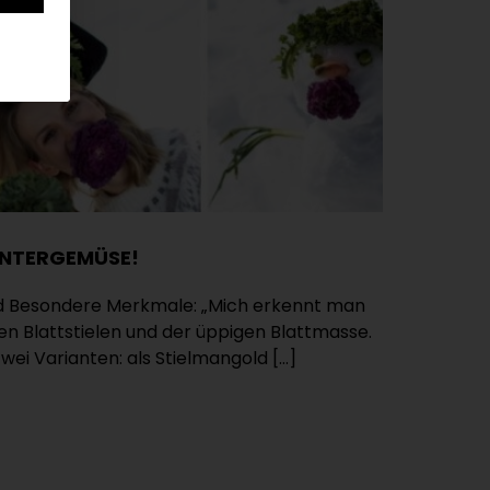
INTERGEMÜSE!
d Besondere Merkmale: „Mich erkennt man
gen Blattstielen und der üppigen Blattmasse.
zwei Varianten: als Stielmangold […]