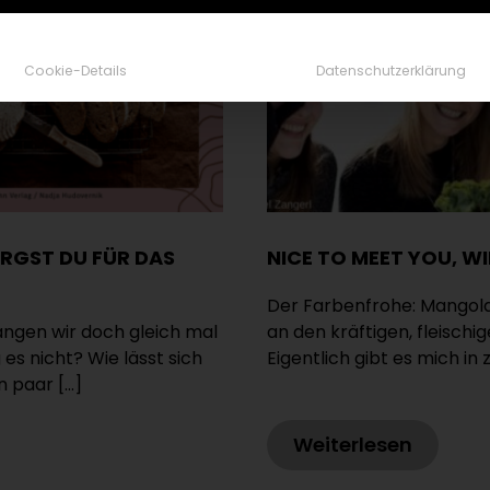
Cookie-Details
Datenschutzerklärung
RGST DU FÜR DAS
NICE TO MEET YOU, W
Der Farbenfrohe: Mangol
Fangen wir doch gleich mal
an den kräftigen, fleischi
s nicht? Wie lässt sich
Eigentlich gibt es mich in 
in paar […]
Weiterlesen