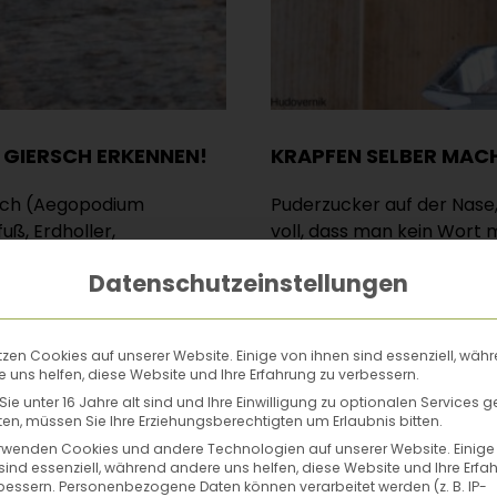
U GIERSCH ERKENNEN!
KRAPFEN SELBER MACH
rsch (Aegopodium
Puderzucker auf der Nase,
uß, Erdholler,
voll, dass man kein Wort 
dagrakraut … Meine […]
einen Krapfen zu beißen, is
Datenschutzeinstellungen
Weiterlesen
tzen Cookies auf unserer Website. Einige von ihnen sind essenziell, wäh
 uns helfen, diese Website und Ihre Erfahrung zu verbessern.
ie unter 16 Jahre alt sind und Ihre Einwilligung zu optionalen Services 
n, müssen Sie Ihre Erziehungsberechtigten um Erlaubnis bitten.
rwenden Cookies und andere Technologien auf unserer Website. Einige
sind essenziell, während andere uns helfen, diese Website und Ihre Erfa
bessern.
Personenbezogene Daten können verarbeitet werden (z. B. IP-