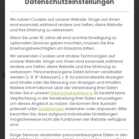
Datenschutzeinstellungen
Autarkie-Tipp:
Sonnenblumenöl,
Wir nutzen Cookies auf unserer Website. Einige von ihnen
sind essenziell, während andere uns helfen, diese Website
Olivenöl, Wollwachs, Bienenwachs und
und Ihre Erfahrung zu verbessern.
Hydrolat – mit diesen 5 Zutaten kannst du
Wenn Sie unter 16 Jahre alt sind und Ihre Einwilligung zu
optionalen Services geben möchten, müssen Sie Ihre
im Handumdrehen eine
Creme selber
Erziehungsberechtigten um Erlaubnis bitten.
machen
!
Wir verwenden Cookies und andere Technologien auf
unserer Website. Einige von ihnen sind essenziell, während
andere uns helfen, diese Website und Ihre Erfahrung zu
verbessern.
Personenbezogene Daten können verarbeitet
Lust, etwas (an) zu bauen?
werden (z. B. IP-Adressen), z. B. für personalisierte Anzeigen
und Inhalte oder die Messung von Anzeigen und Inhalten.
Weitere Informationen über die Verwendung Ihrer Daten
Mit jedem neuen Projekt (egal, wie groß)
finden Sie in unserer
Datenschutzerklärung
.
Es besteht keine
Verpflichtung, in die Verarbeitung Ihrer Daten einzuwilligen,
lernst du dazu, gewinnst Vertrauen in
um dieses Angebot zu nutzen.
Sie können Ihre Auswahl
dich und deine Fähigkeiten
und kannst dir
jederzeit unter
Einstellungen
widerrufen oder anpassen.
Bitte
beachten Sie, dass aufgrund individueller Einstellungen
beim nächsten Mal schon etwas Größeres
möglicherweise nicht alle Funktionen der Website verfügbar
zutrauen. Mit den eigenen Händen etwas
sind.
entstehen zu lassen, ist nicht nur eine
Einige Services verarbeiten personenbezogene Daten in den