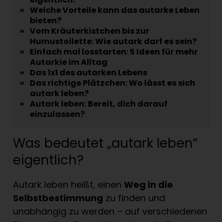
»
Welche Vorteile kann das autarke Leben
bieten?
»
Vom Kräuterkistchen bis zur
Humustoilette: Wie autark darf es sein?
»
Einfach mal losstarten: 5 Ideen für mehr
Autarkie im Alltag
»
Das 1x1 des autarken Lebens
»
Das richtige Plätzchen: Wo lässt es sich
autark leben?
»
Autark leben: Bereit, dich darauf
einzulassen?
Was bedeutet „autark leben“
eigentlich?
Autark leben heißt, einen
Weg in die
Selbstbestimmung
zu finden und
unabhängig zu werden – auf verschiedenen