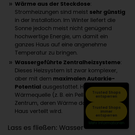
Wärme aus der Steckdose
:
Stromheizungen sind meist
sehr günstig
in der Installation. Im Winter liefert die
Sonne jedoch meist nicht genügend
hochwertige Energie, um damit ein
ganzes Haus auf eine angenehme
Temperatur zu bringen.
Wassergeführte Zentralheizsysteme
:
Dieses Heizsystem ist zwar komplexer,
aber mit dem
maximalen Autarkie-
Potential
ausgestattet. Hier steht eine
Trusted Shops
Wärmequelle (z. B. ein Pelletofen) im
entsperren
Zentrum, deren Wärme dann im ganzen
Trusted Shops
Haus verteilt wird.
immer
entsperren
Mehr Informationen
Lass es fließen: Wasser