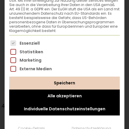
USA. Mit Ihrer Einwilligung zur Nutzung dieser Services willigen
spaßige Freizeitbeschäftigung – es macht
Sie auch in die Verarbeitung Ihrer Daten in den USA gemäß
Art. 49 (1) lit. a GDPR ein. Der EuGH stuft die USA als ein Land mit
dich auch unabhängig und tut gut. Vor
unzureichendem Datenschutz nach EU-Standards ein. Es
allem, wenn man die restliche Zeit des
besteht beispielsweise die Gefahr, dass US-Behörden
personenbezogene Daten in Überwachungsprogrammen
Tages am Computer verbringt.
verarbeiten, ohne dass für Europäerinnen und Europäer eine
Klagemöglichkeit besteht.
Es folgt eine Liste der Service-Gruppen, für die eine
Essenziell
Autarkie-Tipp
: Wie wärs mit der
Statistiken
Kartoffelpyramide
von Hochbeet-Queen
Marketing
Doris Kampas? Die Pyramide ist
Externe Medien
platzsparend und so kannst du Kartoffeln
auch easy auf Balkon und Terrasse
Speichern
anbauen!
Alle akzeptieren
Dein Körper ist dein Tempel: Mach
Individuelle Datenschutzeinstellungen
was draus!
Cookie-Details
Datenschutzerklärung