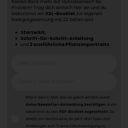
Keinen Bock mehr auf Hybridsamen? No
Problem! Trag dich einfach hier ein und du
bekommst ein
XXL-Booklet
zur eigenen
Saatgutgewinnung mit 22 Seiten und:
Starterkit,
Schritt-für-Schritt-Anleitung
und
2 ausführliche Pflanzenportraits
.
Dein Vorname*
Deine E-Mail Adresse*
Bitte in dem E-Mail, das du gleich erhältst, zuerst
deine Newsletter-Anmeldung bestätigen
, dann
bekommst du das
PDF-Booklet zugeschickt
. Du
erteilst uns die Erlaubnis, dir per E-Mail Tipps und
Anleitungen zum Thema Selbstversorgung zu